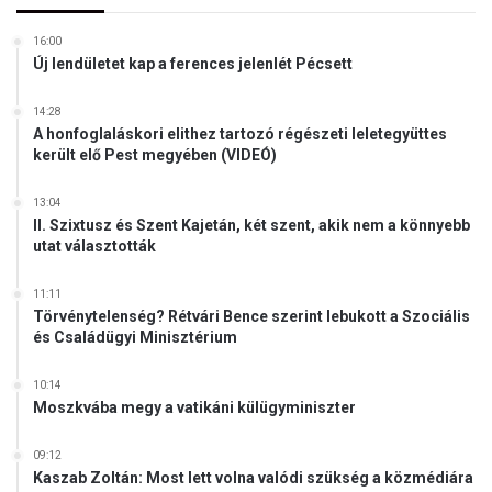
16:00
Új lendületet kap a ferences jelenlét Pécsett
14:28
A honfoglaláskori elithez tartozó régészeti leletegyüttes
került elő Pest megyében (VIDEÓ)
13:04
II. Szixtusz és Szent Kajetán, két szent, akik nem a könnyebb
utat választották
11:11
Törvénytelenség? Rétvári Bence szerint lebukott a Szociális
és Családügyi Minisztérium
10:14
Moszkvába megy a vatikáni külügyminiszter
09:12
Kaszab Zoltán: Most lett volna valódi szükség a közmédiára