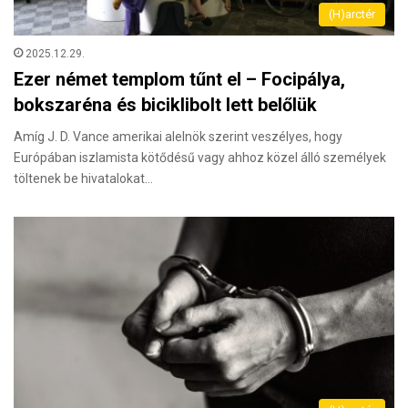
(H)arctér
2025.12.29.
Ezer német templom tűnt el – Focipálya,
bokszaréna és biciklibolt lett belőlük
Amíg J. D. Vance amerikai alelnök szerint veszélyes, hogy
Európában iszlamista kötődésű vagy ahhoz közel álló személyek
töltenek be hivatalokat…