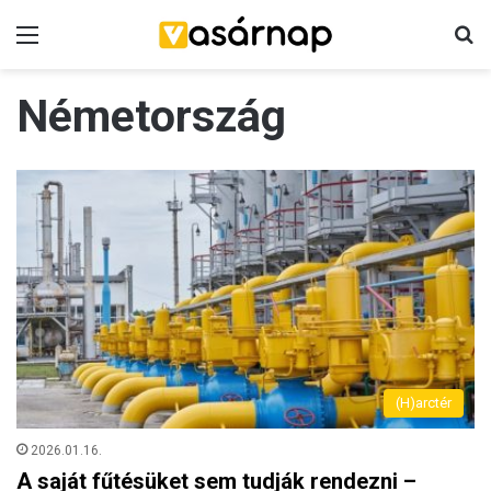
Menü
K
Németország
(H)arctér
2026.01.16.
A saját fűtésüket sem tudják rendezni –