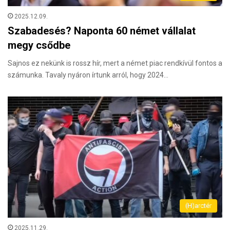
2025.12.09.
Szabadesés? Naponta 60 német vállalat
megy csődbe
Sajnos ez nekünk is rossz hír, mert a német piac rendkívül fontos a
számunka. Tavaly nyáron írtunk arról, hogy 2024…
(H)arctér
2025.11.29.