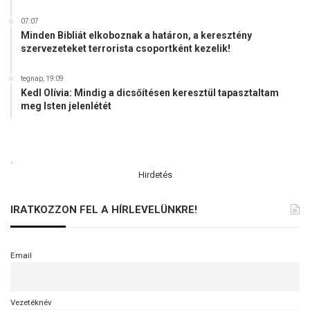
07:07
Minden Bibliát elkoboznak a határon, a keresztény
szervezeteket terrorista csoportként kezelik!
tegnap, 19:09
Kedl Olívia: Mindig a dicsőítésen keresztül tapasztaltam
meg Isten jelenlétét
.
Hirdetés
IRATKOZZON FEL A HÍRLEVELÜNKRE!
Email
Vezetéknév