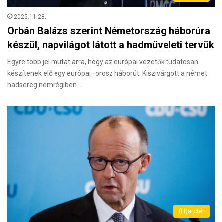
2025.11.28.
Orbán Balázs szerint Németország háborúra
készül, napvilágot látott a hadműveleti tervük
Egyre több jel mutat arra, hogy az európai vezetők tudatosan
készítenek elő egy európai–orosz háborút. Kiszivárgott a német
hadsereg nemrégiben…
(H)arctér