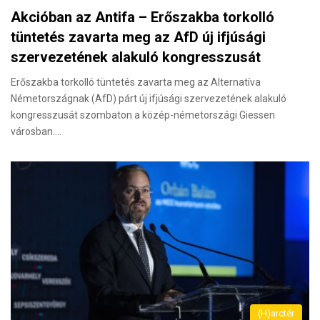
Akcióban az Antifa – Erőszakba torkolló
tüntetés zavarta meg az AfD új ifjúsági
szervezetének alakuló kongresszusát
Erőszakba torkolló tüntetés zavarta meg az Alternatíva
Németországnak (AfD) párt új ifjúsági szervezetének alakuló
kongresszusát szombaton a közép-németországi Giessen
városban.…
(H)arctér