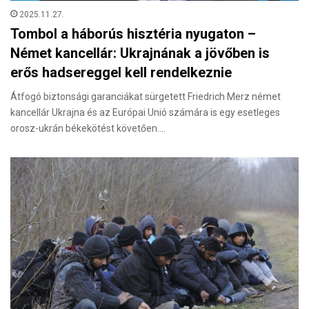
2025.11.27.
Tombol a háborús hisztéria nyugaton –
Német kancellár: Ukrajnának a jövőben is
erős hadsereggel kell rendelkeznie
Átfogó biztonsági garanciákat sürgetett Friedrich Merz német
kancellár Ukrajna és az Európai Unió számára is egy esetleges
orosz-ukrán békekötést követően.…