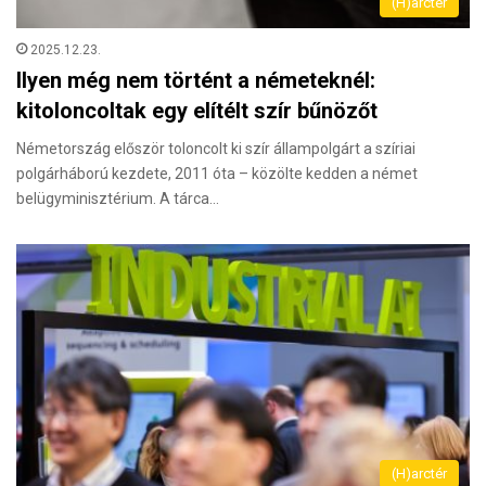
(H)arctér
2025.12.23.
Ilyen még nem történt a németeknél:
kitoloncoltak egy elítélt szír bűnözőt
Németország először toloncolt ki szír állampolgárt a szíriai
polgárháború kezdete, 2011 óta – közölte kedden a német
belügyminisztérium. A tárca…
(H)arctér