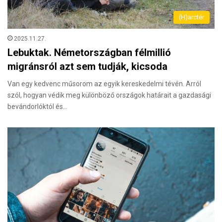
(H)arctér
2025.11.27.
Lebuktak. Németországban félmillió
migránsról azt sem tudják, kicsoda
Van egy kedvenc műsorom az egyik kereskedelmi tévén. Arról
szól, hogyan védik meg különböző országok határait a gazdasági
bevándorlóktól és…