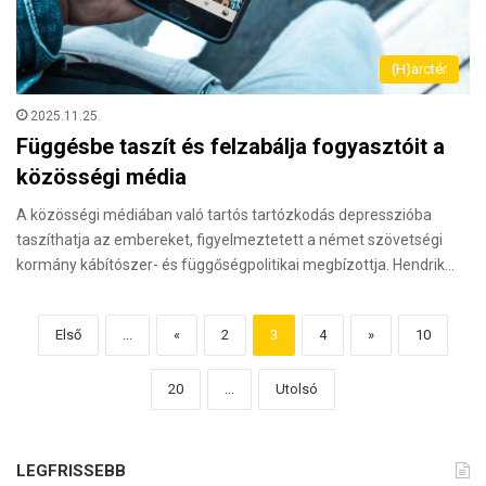
(H)arctér
2025.11.25.
Függésbe taszít és felzabálja fogyasztóit a
közösségi média
A közösségi médiában való tartós tartózkodás depresszióba
taszíthatja az embereket, figyelmeztetett a német szövetségi
kormány kábítószer- és függőségpolitikai megbízottja. Hendrik…
Első
...
«
2
3
4
»
10
20
...
Utolsó
LEGFRISSEBB