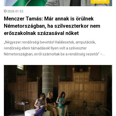
(H)arctér
2026.01.02.
Menczer Tamás: Már annak is örülnek
Németországban, ha szilveszterkor nem
erőszakolnak százasával nőket
„Négyezer rendőrségi bevetés! Halálesetek, amputációk,
rendőrség elleni támadások! Ilyen volt a szilveszter
Németországban, erről számoltak be a rendőrség vezetői” –…