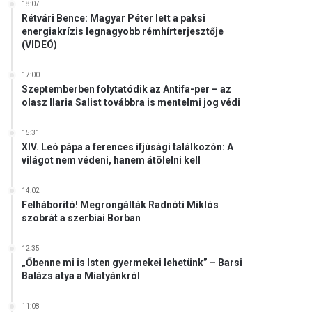
18:07
Rétvári Bence: Magyar Péter lett a paksi
energiakrízis legnagyobb rémhírterjesztője
(VIDEÓ)
17:00
Szeptemberben folytatódik az Antifa-per – az
olasz Ilaria Salist továbbra is mentelmi jog védi
15:31
XIV. Leó pápa a ferences ifjúsági találkozón: A
világot nem védeni, hanem átölelni kell
14:02
Felháborító! Megrongálták Radnóti Miklós
szobrát a szerbiai Borban
12:35
„Őbenne mi is Isten gyermekei lehetünk” – Barsi
Balázs atya a Miatyánkról
11:08