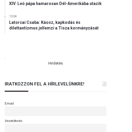
XIV. Leó pápa hamarosan Dél-Amerikába utazik
10:04
Latorcai Csaba: Káosz, kapkodás és
dilettantizmus jellemzi a Tisza kormányzását
.
Hirdetés
IRATKOZZON FEL A HÍRLEVELÜNKRE!
Email
Vezetéknév