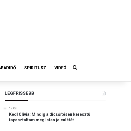
Keresés:
ABADIDŐ
SPIRITUSZ
VIDEÓ
LEGFRISSEBB
19:09
Kedl Olívia: Mindig a dicsőítésen keresztül
tapasztaltam meg Isten jelenlétét