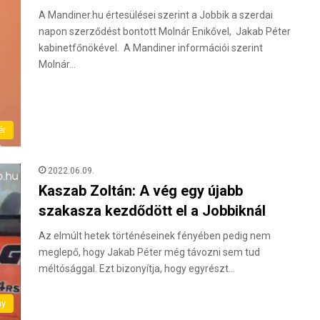
A Mandiner.hu értesülései szerint a Jobbik a szerdai
napon szerződést bontott Molnár Enikővel, Jakab Péter
kabinetfőnökével. A Mandiner információi szerint
Molnár…
ér
2022.06.09.
Kaszab Zoltán: A vég egy újabb
szakasza kezdődött el a Jobbiknál
Az elmúlt hetek történéseinek fényében pedig nem
meglepő, hogy Jakab Péter még távozni sem tud
méltósággal. Ezt bizonyítja, hogy egyrészt…
ny