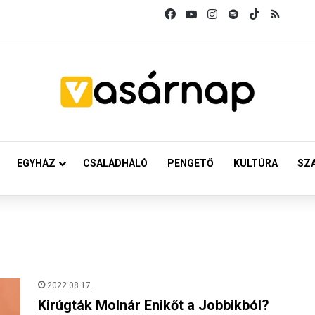
Facebook
YouTube
Instagram
Spotify
TikTok
RSS
EGYHÁZ
CSALÁDHÁLÓ
PENGETŐ
KULTÚRA
SZ
2022.08.17.
Kirúgták Molnár Enikőt a Jobbikból?