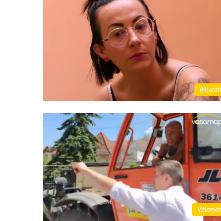
(H)arct
Vélemé