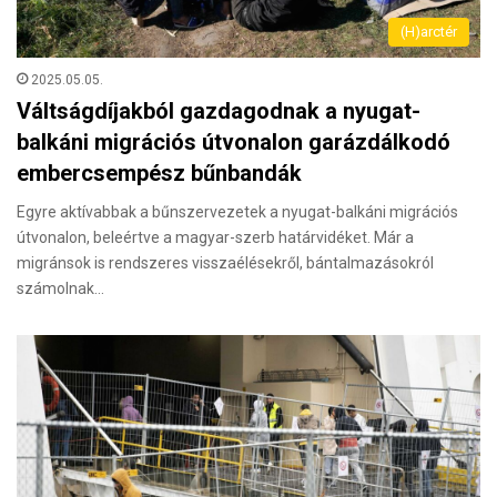
(H)arctér
2025.05.05.
Váltságdíjakból gazdagodnak a nyugat-
balkáni migrációs útvonalon garázdálkodó
embercsempész bűnbandák
Egyre aktívabbak a bűnszervezetek a nyugat-balkáni migrációs
útvonalon, beleértve a ma­gyar-szerb határvidéket. Már a
migránsok is rendszeres visszaélésekről, bántalmazásokról
számolnak…