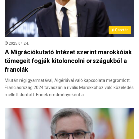
(H)arctér
2025.04.24.
A Migrációkutató Intézet szerint marokkóiak
tömegeit fogják kitoloncolni országukból a
franciák
Miután régi gyarmatával, Algériával való kapcsolata megromlott,
Franciaország 2024 tavaszán a rivális Marokkóhoz való közeledés
mellett döntött. Ennek eredményeként a…