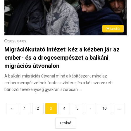
(H)arctér
2025.04.09.
Migrációkutató Intézet: kéz a kézben jár az
ember- és a drogcsempészet a balkáni
migrációs útvonalon
A balkáni migrációs útvonal mind a kábító­szer-, mind az
embercsempészetnek fontos színtere, és a két szervezett
bűnözői tevékeny­ség gyakran szorosan…
«
1
2
3
4
5
»
10
...
Utolsó