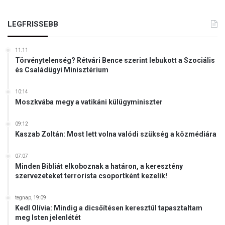
LEGFRISSEBB
11:11
Törvénytelenség? Rétvári Bence szerint lebukott a Szociális
és Családügyi Minisztérium
10:14
Moszkvába megy a vatikáni külügyminiszter
09:12
Kaszab Zoltán: Most lett volna valódi szükség a közmédiára
07:07
Minden Bibliát elkoboznak a határon, a keresztény
szervezeteket terrorista csoportként kezelik!
tegnap, 19:09
Kedl Olívia: Mindig a dicsőítésen keresztül tapasztaltam
meg Isten jelenlétét