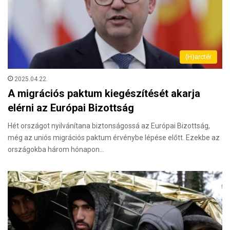
(H)arctér
2025.04.22.
A migrációs paktum kiegészítését akarja
elérni az Európai Bizottság
Hét országot nyilvánítana biztonságossá az Európai Bizottság,
még az uniós migrációs paktum érvénybe lépése előtt. Ezekbe az
or­szágokba három hónapon…