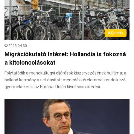
(H)arctér
2025.04.30.
Migrációkutató Intézet: Hollandia is fokozná
a kitoloncolásokat
Folytatódik a menekültügyi eljárások kiszervezésének hulláma: a
holland kormány az elutasított menedékkérelemmel rendelkező
gyermekeket is az Európai Unión kívüli visszatérési…