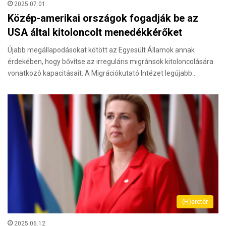
2025.07.01.
Közép-amerikai országok fogadják be az
USA által kitoloncolt menedékkérőket
Újabb megállapodásokat kötött az Egyesült Államok annak
érdekében, hogy bővítse az irreguláris migránsok kitoloncolására
vonat­kozó kapacitásait. A Migrációkutató Intézet legújabb…
(H)arctér
2025.06.12.