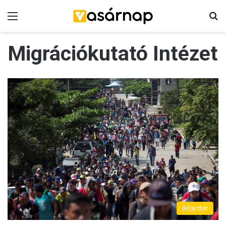
Menü
K
Migrációkutató Intézet
(H)arctér