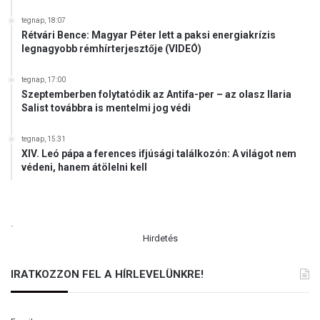
tegnap, 18:07
Rétvári Bence: Magyar Péter lett a paksi energiakrízis
legnagyobb rémhírterjesztője (VIDEÓ)
tegnap, 17:00
Szeptemberben folytatódik az Antifa-per – az olasz Ilaria
Salist továbbra is mentelmi jog védi
tegnap, 15:31
XIV. Leó pápa a ferences ifjúsági találkozón: A világot nem
védeni, hanem átölelni kell
.
Hirdetés
IRATKOZZON FEL A HÍRLEVELÜNKRE!