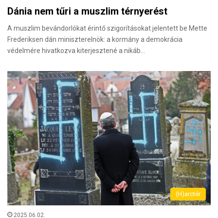
Dánia nem tűri a muszlim térnyerést
A muszlim bevándorlókat érintő szigorításokat jelentett be Mette
Frederiksen dán miniszterel­nök: a kormány a demokrácia
védelmére hivat­kozva kiterjesztené a nikáb…
(H)arctér
2025.06.02.