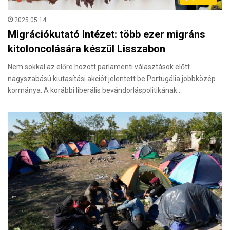
2025.05.14.
Migrációkutató Intézet: több ezer migráns
kitoloncolására készül Lisszabon
Nem sokkal az előre hozott parlamenti válasz­tások előtt
nagyszabású kiutasítási akciót jelentett be Portugália jobbközép
kormánya. A korábbi liberális bevándorláspolitikának…