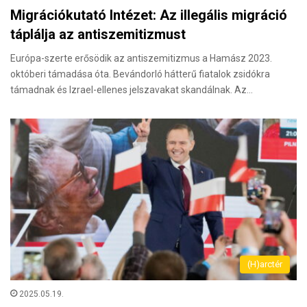
Migrációkutató Intézet: Az illegális migráció
táplálja az antiszemitizmust
Európa-szerte erősödik az antiszemitizmus a Hamász 2023.
októberi támadása óta. Beván­dorló hátterű fiatalok zsidókra
támadnak és Izrael-ellenes jelszavakat skandálnak. Az…
(H)arctér
2025.05.19.