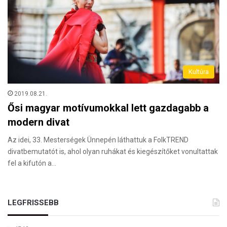
Kultúra
2019.08.21.
Ősi magyar motívumokkal lett gazdagabb a
modern divat
Az idei, 33. Mesterségek Ünnepén láthattuk a FolkTREND
divatbemutatót is, ahol olyan ruhákat és kiegészítőket vonultattak
fel a kifutón a…
LEGFRISSEBB