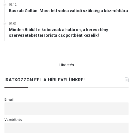
09:12
Kaszab Zoltán: Most lett volna valódi szükség a közmédiára
07:07
Minden Bibliát elkoboznak a határon, a keresztény
szervezeteket terrorista csoportként kezelik!
.
Hirdetés
IRATKOZZON FEL A HÍRLEVELÜNKRE!
Email
Vezetéknév