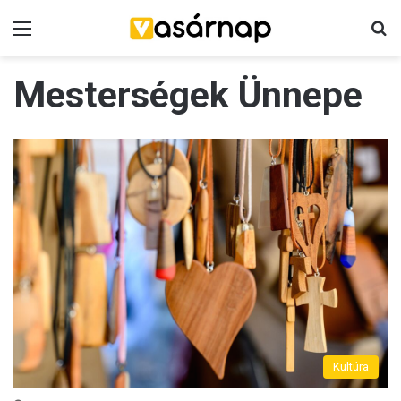
Menü
K
Mesterségek Ünnepe
Kultúra