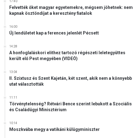
17:40
Felvették őket magyar egyetemekre, mégsem jöhetnek: nem
kapnak ösztöndíjat a keresztény fiatalok
16:00
Új lendületet kap a ferences jelenlét Pécsett
14:28
A honfoglaláskori elithez tartozó régészeti leletegyüttes
került elő Pest megyében (VIDEÓ)
13:04
II. Szixtusz és Szent Kajetán, két szent, akik nem a könnyebb
utat választották
11:11
Törvénytelenség? Rétvári Bence szerint lebukott a Szociális
és Családügyi Minisztérium
10:14
Moszkvába megy a vatikáni külügyminiszter