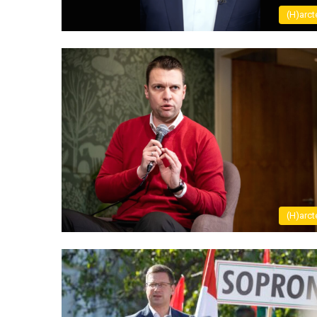
(H)arct
(H)arct