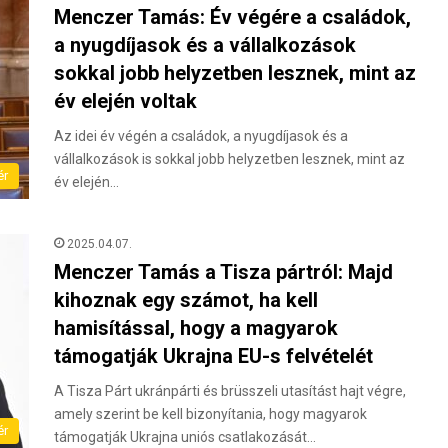
Menczer Tamás: Év végére a családok,
a nyugdíjasok és a vállalkozások
sokkal jobb helyzetben lesznek, mint az
év elején voltak
Az idei év végén a családok, a nyugdíjasok és a
vállalkozások is sokkal jobb helyzetben lesznek, mint az
ér
év elején…
2025.04.07.
Menczer Tamás a Tisza pártról: Majd
kihoznak egy számot, ha kell
hamisítással, hogy a magyarok
támogatják Ukrajna EU-s felvételét
A Tisza Párt ukránpárti és brüsszeli utasítást hajt végre,
amely szerint be kell bizonyítania, hogy magyarok
ér
támogatják Ukrajna uniós csatlakozását…