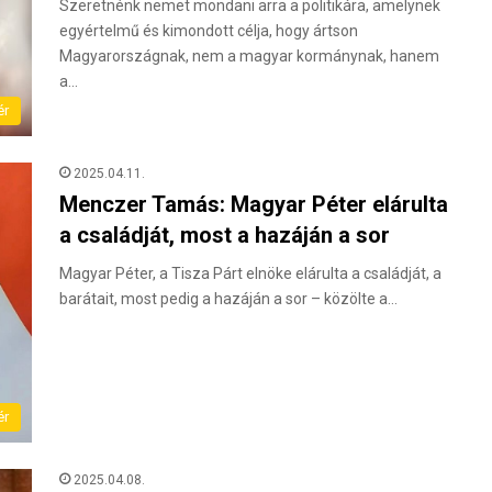
Szeretnénk nemet mondani arra a politikára, amelynek
egyértelmű és kimondott célja, hogy ártson
Magyarországnak, nem a magyar kormánynak, hanem
a…
ér
2025.04.11.
Menczer Tamás: Magyar Péter elárulta
a családját, most a hazáján a sor
Magyar Péter, a Tisza Párt elnöke elárulta a családját, a
barátait, most pedig a hazáján a sor – közölte a…
ér
2025.04.08.