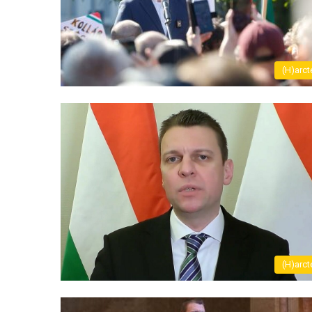
(H)arct
(H)arct