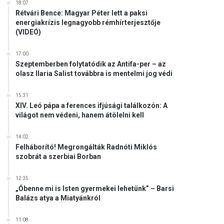
18:07
Rétvári Bence: Magyar Péter lett a paksi
energiakrízis legnagyobb rémhírterjesztője
(VIDEÓ)
17:00
Szeptemberben folytatódik az Antifa-per – az
olasz Ilaria Salist továbbra is mentelmi jog védi
15:31
XIV. Leó pápa a ferences ifjúsági találkozón: A
világot nem védeni, hanem átölelni kell
14:02
Felháborító! Megrongálták Radnóti Miklós
szobrát a szerbiai Borban
12:35
„Őbenne mi is Isten gyermekei lehetünk” – Barsi
Balázs atya a Miatyánkról
11:08