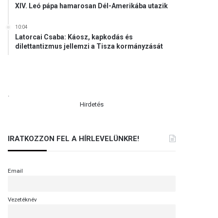
XIV. Leó pápa hamarosan Dél-Amerikába utazik
10:04
Latorcai Csaba: Káosz, kapkodás és
dilettantizmus jellemzi a Tisza kormányzását
.
Hirdetés
IRATKOZZON FEL A HÍRLEVELÜNKRE!
Email
Vezetéknév