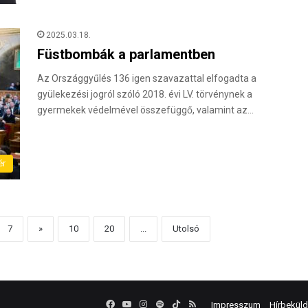
2025.03.18.
Füstbombák a parlamentben
Az Országgyűlés 136 igen szavazattal elfogadta a
gyülekezési jogról szóló 2018. évi LV. törvénynek a
gyermekek védelmével összefüggő, valamint az…
ér
7
»
10
20
...
Utolsó
Facebook
YouTube
Instagram
Spotify
TikTok
RSS
Impresszum
Hírbekül