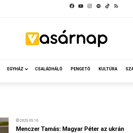
Facebook
YouTube
Instagram
Spotify
TikTok
RSS
EGYHÁZ
CSALÁDHÁLÓ
PENGETŐ
KULTÚRA
SZ
2025.05.10.
Menczer Tamás: Magyar Péter az ukrán