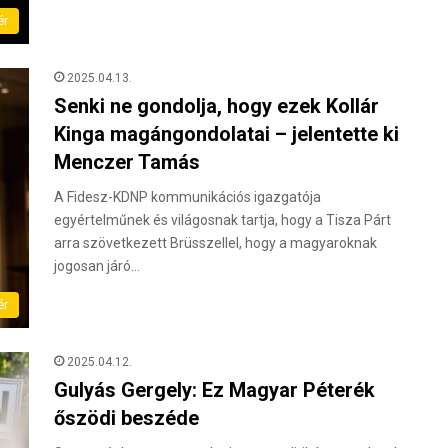
ér
2025.04.13.
Senki ne gondolja, hogy ezek Kollár
Kinga magángondolatai – jelentette ki
Menczer Tamás
A Fidesz-KDNP kommunikációs igazgatója
egyértelműnek és világosnak tartja, hogy a Tisza Párt
arra szövetkezett Brüsszellel, hogy a magyaroknak
jogosan járó…
ér
2025.04.12.
Gulyás Gergely: Ez Magyar Péterék
őszödi beszéde