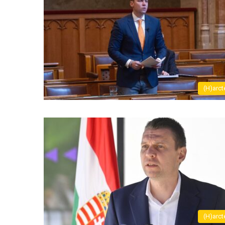
(H)arct
(H)arct