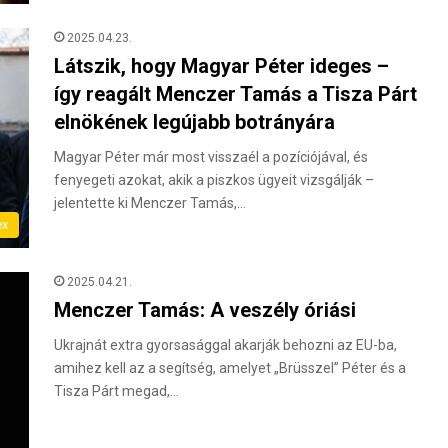
2025.04.23.
Látszik, hogy Magyar Péter ideges –
így reagált Menczer Tamás a Tisza Párt
elnökének legújabb botrányára
Magyar Péter már most visszaél a pozíciójával, és
fenyegeti azokat, akik a piszkos ügyeit vizsgálják –
jelentette ki Menczer Tamás,…
ex
2025.04.21.
Menczer Tamás: A veszély óriási
Ukrajnát extra gyorsasággal akarják behozni az EU-ba,
amihez kell az a segítség, amelyet „Brüsszel” Péter és a
Tisza Párt megad,…