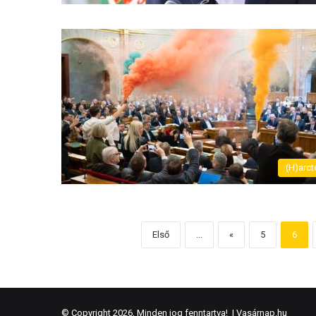
(H)arct
Első
...
«
5
6
© Copyright 2026, Minden jog fenntartva! |
Vasárnap.hu