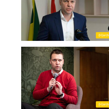
(H)arct
(H)arct