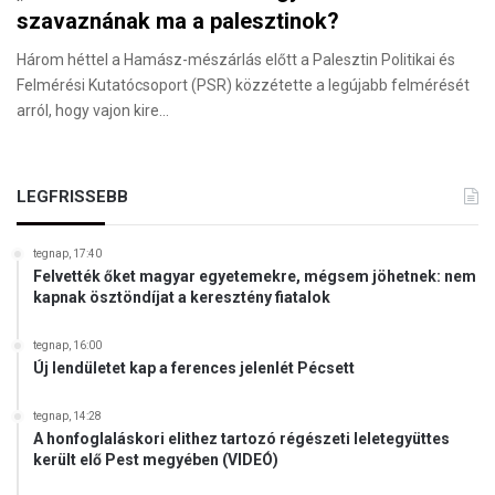
szavaznának ma a palesztinok?
Három héttel a Hamász-mészárlás előtt a Palesztin Politikai és
Felmérési Kutatócsoport (PSR) közzétette a legújabb felmérését
arról, hogy vajon kire…
LEGFRISSEBB
tegnap, 17:40
Felvették őket magyar egyetemekre, mégsem jöhetnek: nem
kapnak ösztöndíjat a keresztény fiatalok
tegnap, 16:00
Új lendületet kap a ferences jelenlét Pécsett
tegnap, 14:28
A honfoglaláskori elithez tartozó régészeti leletegyüttes
került elő Pest megyében (VIDEÓ)