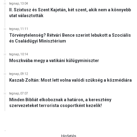
tegnap, 13:04
II. Szixtusz és Szent Kajetán, két szent, akik nem a könnyebb
utat választották
tegnap, 11:11
Törvénytelenség? Rétvári Bence szerint lebukott a Szociális
és Családügyi Minisztérium
tegnap, 10:14
Moszkvába megy a vatikáni külügyminiszter
tegnap, 09:12
Kaszab Zoltán: Most lett volna valódi szükség a közmédiára
tegnap, 07:07
Minden Bibliát elkoboznak a határon, a keresztény
szervezeteket terrorista csoportként kezelik!
.
Hirdetés