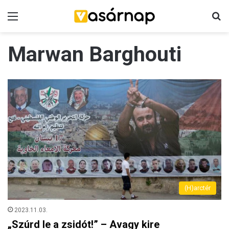
Menü
K
Marwan Barghouti
(H)arctér
2023.11.03.
„Szúrd le a zsidót!” – Avagy kire