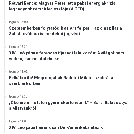
Rétvári Bence: Magyar Péter lett a paksi energiakrízis
legnagyobb rémhírterjesztője (VIDEÓ)
tegnap, 17:00
Szeptemberben folytatódik az Antifa-per – az olasz Ilaria
Salist továbbra is mentelmi jog védi
tegnap, 15:31
XIV. Leó pápa a ferences ifjúsági találkozón: A világot nem
védeni, hanem átölelni kell
tegnap, 14:02
Felháborító! Megrongálták Radnóti Miklós szobrát a
szerbiai Borban
tegnap, 12:35
„Őbenne mi is Isten gyermekei lehetünk” – Barsi Balázs atya
a Miatyánkról
tegnap, 11:08
XIV. Leó pápa hamarosan Dél-Amerikába utazik