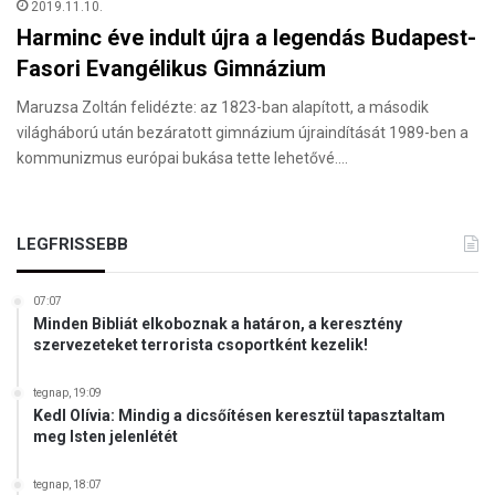
2019.11.10.
Harminc éve indult újra a legendás Budapest-
Fasori Evangélikus Gimnázium
Maruzsa Zoltán felidézte: az 1823-ban alapított, a második
világháború után bezáratott gimnázium újraindítását 1989-ben a
kommunizmus európai bukása tette lehetővé.…
LEGFRISSEBB
07:07
Minden Bibliát elkoboznak a határon, a keresztény
szervezeteket terrorista csoportként kezelik!
tegnap, 19:09
Kedl Olívia: Mindig a dicsőítésen keresztül tapasztaltam
meg Isten jelenlétét
tegnap, 18:07