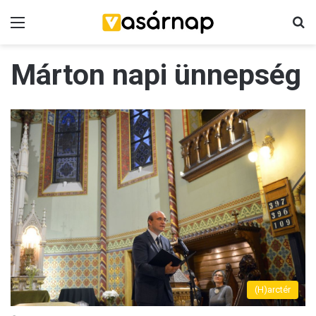
Menü
K
Márton napi ünnepség
(H)arctér