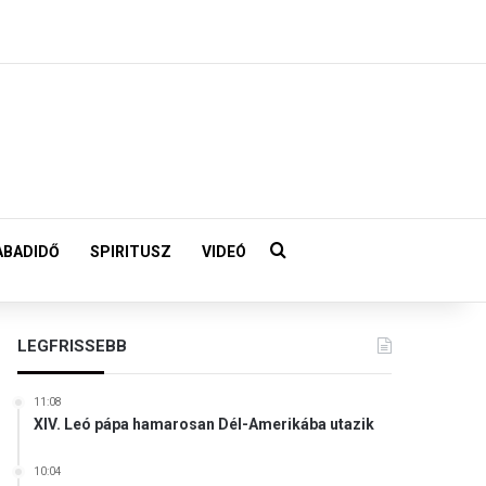
Keresés:
ABADIDŐ
SPIRITUSZ
VIDEÓ
LEGFRISSEBB
11:08
XIV. Leó pápa hamarosan Dél-Amerikába utazik
10:04