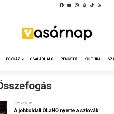
Facebook
YouTube
Instagram
Spotify
TikTok
RSS
EGYHÁZ
CSALÁDHÁLÓ
PENGETŐ
KULTÚRA
SZ
Összefogás
2020.03.01.
A jobboldali OLaNO nyerte a szlovák