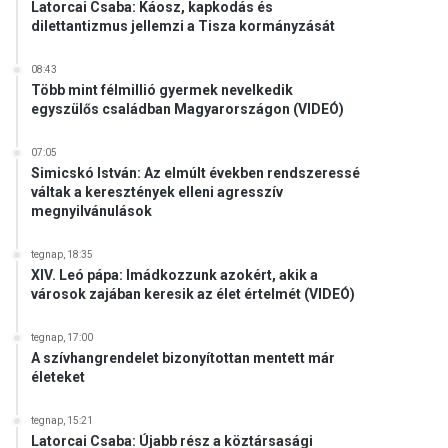
Latorcai Csaba: Káosz, kapkodás és
dilettantizmus jellemzi a Tisza kormányzását
08:43
Több mint félmillió gyermek nevelkedik
egyszülős családban Magyarországon (VIDEÓ)
07:05
Simicskó István: Az elmúlt években rendszeressé
váltak a keresztények elleni agresszív
megnyilvánulások
tegnap, 18:35
XIV. Leó pápa: Imádkozzunk azokért, akik a
városok zajában keresik az élet értelmét (VIDEÓ)
tegnap, 17:00
A szívhangrendelet bizonyítottan mentett már
életeket
tegnap, 15:21
Latorcai Csaba: Újabb rész a köztársasági