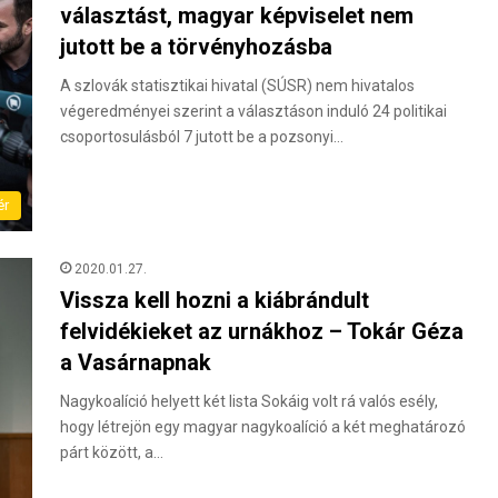
választást, magyar képviselet nem
jutott be a törvényhozásba
A szlovák statisztikai hivatal (SÚSR) nem hivatalos
végeredményei szerint a választáson induló 24 politikai
csoportosulásból 7 jutott be a pozsonyi…
ér
2020.01.27.
Vissza kell hozni a kiábrándult
felvidékieket az urnákhoz – Tokár Géza
a Vasárnapnak
Nagykoalíció helyett két lista Sokáig volt rá valós esély,
hogy létrejön egy magyar nagykoalíció a két meghatározó
párt között, a…