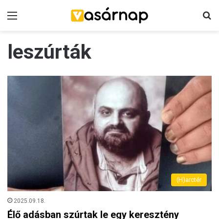
Menü
K
leszúrták
(H)arctér
2025.09.18.
Élő adásban szúrtak le egy keresztény