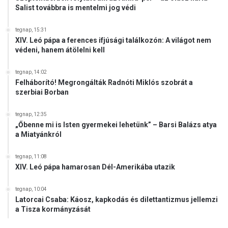
Salist továbbra is mentelmi jog védi
tegnap, 15:31
XIV. Leó pápa a ferences ifjúsági találkozón: A világot nem
védeni, hanem átölelni kell
tegnap, 14:02
Felháborító! Megrongálták Radnóti Miklós szobrát a
szerbiai Borban
tegnap, 12:35
„Őbenne mi is Isten gyermekei lehetünk” – Barsi Balázs atya
a Miatyánkról
tegnap, 11:08
XIV. Leó pápa hamarosan Dél-Amerikába utazik
tegnap, 10:04
Latorcai Csaba: Káosz, kapkodás és dilettantizmus jellemzi
a Tisza kormányzását