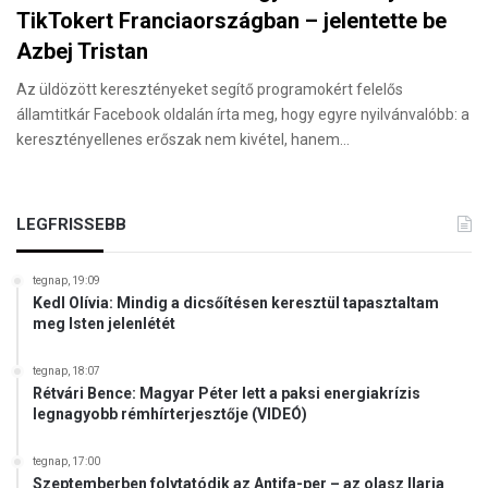
TikTokert Franciaországban – jelentette be
Azbej Tristan
Az üldözött keresztényeket segítő programokért felelős
államtitkár Facebook oldalán írta meg, hogy egyre nyilvánvalóbb: a
keresztényellenes erőszak nem kivétel, hanem…
LEGFRISSEBB
tegnap, 19:09
Kedl Olívia: Mindig a dicsőítésen keresztül tapasztaltam
meg Isten jelenlétét
tegnap, 18:07
Rétvári Bence: Magyar Péter lett a paksi energiakrízis
legnagyobb rémhírterjesztője (VIDEÓ)
tegnap, 17:00
Szeptemberben folytatódik az Antifa-per – az olasz Ilaria