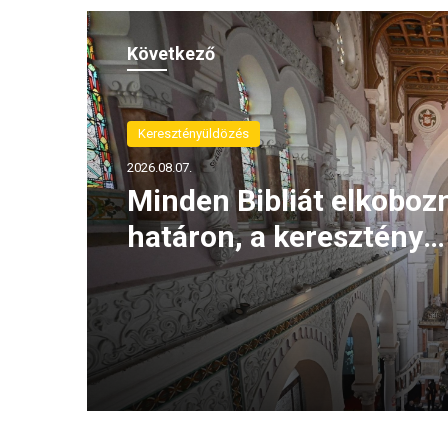
Következő
Keresztényüldözés
2026.08.07.
Minden Bibliát elkoboz
határon, a keresztény
szervezeteket terrorist
csoportként kezelik!