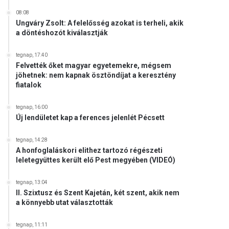
08:08
Ungváry Zsolt: A felelősség azokat is terheli, akik
a döntéshozót kiválasztják
tegnap, 17:40
Felvették őket magyar egyetemekre, mégsem
jöhetnek: nem kapnak ösztöndíjat a keresztény
fiatalok
tegnap, 16:00
Új lendületet kap a ferences jelenlét Pécsett
tegnap, 14:28
A honfoglaláskori elithez tartozó régészeti
leletegyüttes került elő Pest megyében (VIDEÓ)
tegnap, 13:04
II. Szixtusz és Szent Kajetán, két szent, akik nem
a könnyebb utat választották
tegnap, 11:11