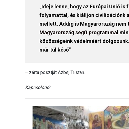
„Ideje lenne, hogy az Európai Unió i
folyamattal, és kiálljon civilizáción
mellett. Addig is Magyarország nem 
Magyarország segít programmal
mind
közösségeink védelméért dolgozunk.
már túl késő”
– zárta posztját Azbej Tristan.
Kapcsolódó: