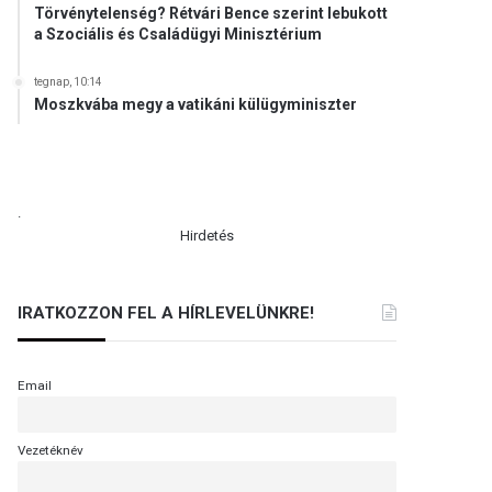
Törvénytelenség? Rétvári Bence szerint lebukott
a Szociális és Családügyi Minisztérium
tegnap, 10:14
Moszkvába megy a vatikáni külügyminiszter
.
Hirdetés
IRATKOZZON FEL A HÍRLEVELÜNKRE!
Email
Vezetéknév