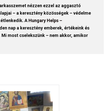
s farkasszemet nézzen ezzel az aggasztó
k alapjai – a keresztény közösségek – védelme
tétlenkedik. A
Hungary Helps –
en nap a keresztény emberek, értékeink és
 Mi most cselekszünk – nem akkor, amikor