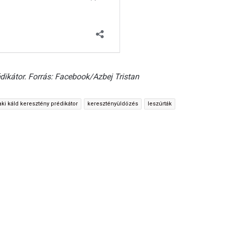
édikátor. Forrás: Facebook/Azbej Tristan
raki káld keresztény prédikátor
keresztényüldözés
leszúrták