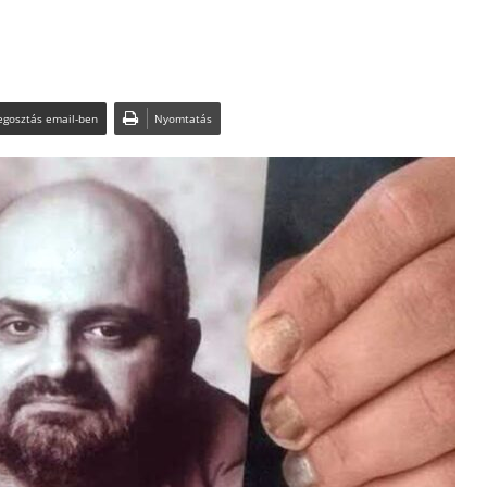
gosztás email-ben
Nyomtatás