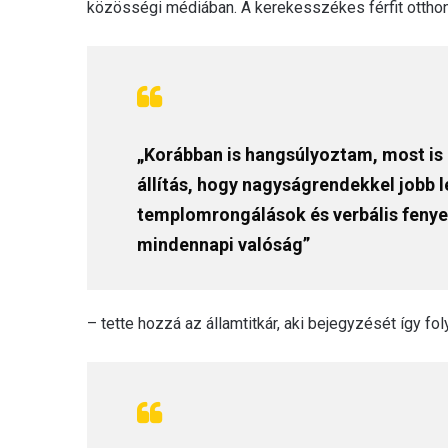
közösségi médiában. A kerekesszékes férfit otthona
„Korábban is hangsúlyoztam, most is
állítás, hogy nagyságrendekkel jobb 
templomrongálások és verbális fenyeg
mindennapi valóság”
– tette hozzá az államtitkár, aki bejegyzését így foly