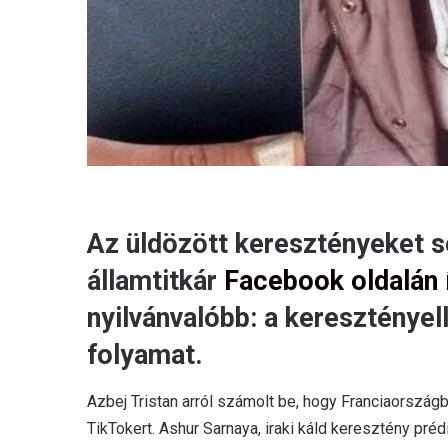
Az üldözött keresztényeket s
államtitkár
Facebook oldalán 
nyilvánvalóbb: a kereszténye
folyamat.
Azbej Tristan arról számolt be, hogy Franciaország
TikTokert. Ashur Sarnaya, iraki káld keresztény pré