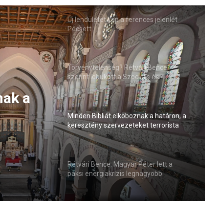
Új lendületet kap a ferences jelenlét
Pécsett
Törvénytelenség? Rétvári Bence
szerint lebukott a Szociális és
Családügyi Minisztérium
nak a
Minden Bibliát elkoboznak a határon, a
keresztény szervezeteket terrorista
a
csoportként kezelik!
Rétvári Bence: Magyar Péter lett a
paksi energiakrízis legnagyobb
rémhírterjesztője (VIDEÓ)