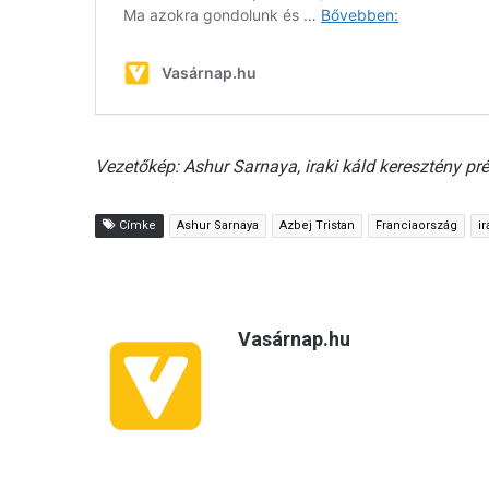
Vezetőkép: Ashur Sarnaya, iraki káld keresztény pr
Címke
Ashur Sarnaya
Azbej Tristan
Franciaország
i
Vasárnap.hu