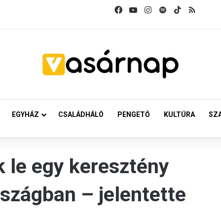
Facebook
YouTube
Instagram
Spotify
TikTok
RSS
EGYHÁZ
CSALÁDHÁLÓ
PENGETŐ
KULTÚRA
SZ
k le egy keresztény
szágban – jelentette