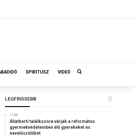
Keresés:
ABADIDŐ
SPIRITUSZ
VIDEÓ
LEGFRISSEBB
11:06
Állatkerti találkozóra várják a református
gyermekvédelemben élő gyerekeket és
nevelőszülőket