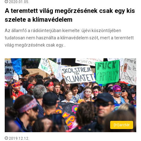
2020.01.05.
A teremtett világ megőrzésének csak egy kis
szelete a klímavédelem
Az államfő a rádióinterjúban kiemelte: újévi köszöntőjében
tudatosan nem használta a klímavédelem szót, mert a teremtett
világ megőrzésének csak egy…
(H)arctér
2019.12.12.