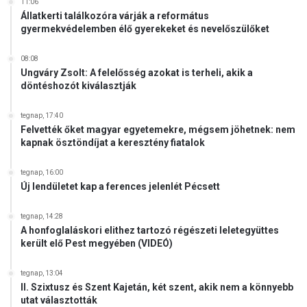
11:06
Állatkerti találkozóra várják a református
gyermekvédelemben élő gyerekeket és nevelőszülőket
08:08
Ungváry Zsolt: A felelősség azokat is terheli, akik a
döntéshozót kiválasztják
tegnap, 17:40
Felvették őket magyar egyetemekre, mégsem jöhetnek: nem
kapnak ösztöndíjat a keresztény fiatalok
tegnap, 16:00
Új lendületet kap a ferences jelenlét Pécsett
tegnap, 14:28
A honfoglaláskori elithez tartozó régészeti leletegyüttes
került elő Pest megyében (VIDEÓ)
tegnap, 13:04
II. Szixtusz és Szent Kajetán, két szent, akik nem a könnyebb
utat választották