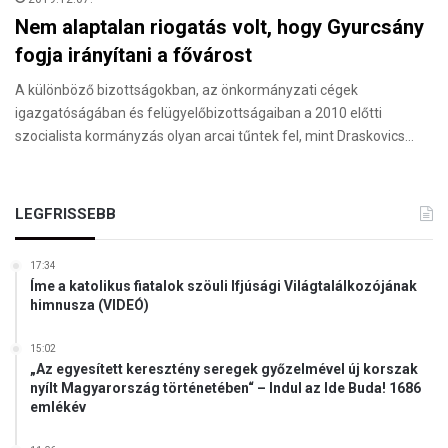
Nem alaptalan riogatás volt, hogy Gyurcsány
fogja irányítani a fővárost
A különböző bizottságokban, az önkormányzati cégek
igazgatóságában és felügyelőbizottságaiban a 2010 előtti
szocialista kormányzás olyan arcai tűntek fel, mint Draskovics…
LEGFRISSEBB
17:34
Íme a katolikus fiatalok szöuli Ifjúsági Világtalálkozójának
himnusza (VIDEÓ)
15:02
„Az egyesített keresztény seregek győzelmével új korszak
nyílt Magyarország történetében“ – Indul az Ide Buda! 1686
emlékév