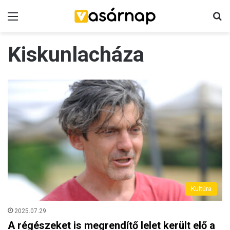
Menü
K
Kiskunlacháza
Kultúra
2025.07.29.
A régészeket is megrendítő lelet került elő a