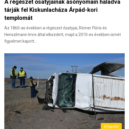
A régészet ősatyjainak ásónyomain haladva
tárják fel Kiskunlacháza Árpád-kori
templomát
Az 1860-as években a régészet ősatyjai, Rómer Flóris és
Henszlmann Imre által elkezdett, majd a 2010-es években ismét
figyelmet kapott…
(H)arctér