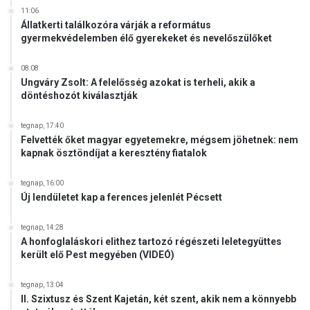
11:06
Állatkerti találkozóra várják a református
gyermekvédelemben élő gyerekeket és nevelőszülőket
08:08
Ungváry Zsolt: A felelősség azokat is terheli, akik a
döntéshozót kiválasztják
tegnap, 17:40
Felvették őket magyar egyetemekre, mégsem jöhetnek: nem
kapnak ösztöndíjat a keresztény fiatalok
tegnap, 16:00
Új lendületet kap a ferences jelenlét Pécsett
tegnap, 14:28
A honfoglaláskori elithez tartozó régészeti leletegyüttes
került elő Pest megyében (VIDEÓ)
tegnap, 13:04
II. Szixtusz és Szent Kajetán, két szent, akik nem a könnyebb