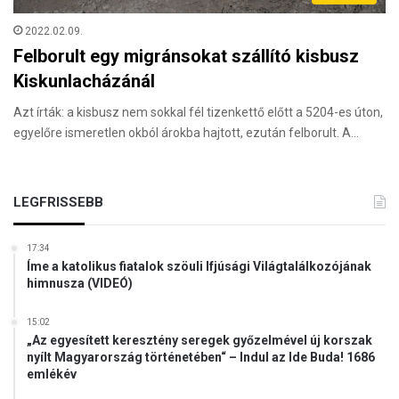
2022.02.09.
Felborult egy migránsokat szállító kisbusz
Kiskunlacházánál
Azt írták: a kisbusz nem sokkal fél tizenkettő előtt a 5204-es úton,
egyelőre ismeretlen okból árokba hajtott, ezután felborult. A…
LEGFRISSEBB
17:34
Íme a katolikus fiatalok szöuli Ifjúsági Világtalálkozójának
himnusza (VIDEÓ)
15:02
„Az egyesített keresztény seregek győzelmével új korszak
nyílt Magyarország történetében“ – Indul az Ide Buda! 1686
emlékév