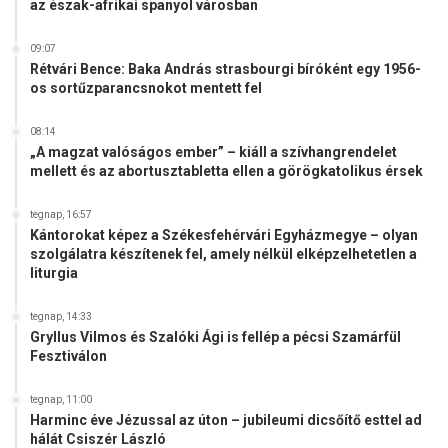
az észak-afrikai spanyol városban
09:07
Rétvári Bence: Baka András strasbourgi bíróként egy 1956-
os sortűzparancsnokot mentett fel
08:14
„A magzat valóságos ember” – kiáll a szívhangrendelet
mellett és az abortusztabletta ellen a görögkatolikus érsek
tegnap, 16:57
Kántorokat képez a Székesfehérvári Egyházmegye – olyan
szolgálatra készítenek fel, amely nélkül elképzelhetetlen a
liturgia
tegnap, 14:33
Gryllus Vilmos és Szalóki Ági is fellép a pécsi Szamárfül
Fesztiválon
tegnap, 11:00
Harminc éve Jézussal az úton – jubileumi dicsőítő esttel ad
hálát Csiszér László