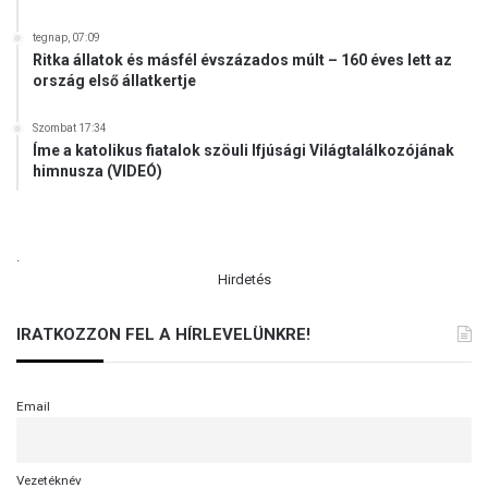
tegnap, 07:09
Ritka állatok és másfél évszázados múlt – 160 éves lett az
ország első állatkertje
Szombat 17:34
Íme a katolikus fiatalok szöuli Ifjúsági Világtalálkozójának
himnusza (VIDEÓ)
.
Hirdetés
IRATKOZZON FEL A HÍRLEVELÜNKRE!
Email
Vezetéknév