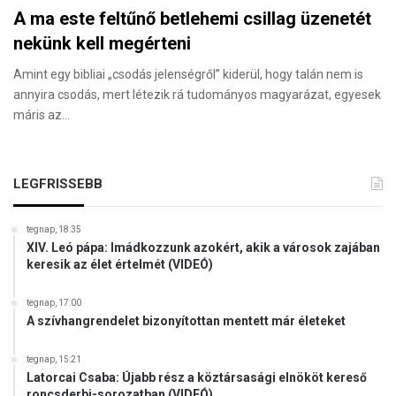
A ma este feltűnő betlehemi csillag üzenetét
nekünk kell megérteni
Amint egy bibliai „csodás jelenségről” kiderül, hogy talán nem is
annyira csodás, mert létezik rá tudományos magyarázat, egyesek
máris az…
LEGFRISSEBB
tegnap, 18:35
XIV. Leó pápa: Imádkozzunk azokért, akik a városok zajában
keresik az élet értelmét (VIDEÓ)
tegnap, 17:00
A szívhangrendelet bizonyítottan mentett már életeket
tegnap, 15:21
Latorcai Csaba: Újabb rész a köztársasági elnököt kereső
roncsderbi-sorozatban (VIDEÓ)