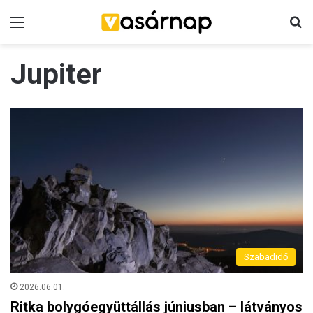
Menü
K
Jupiter
Szabadidő
2026.06.01.
Ritka bolygóegyüttállás júniusban – látványos