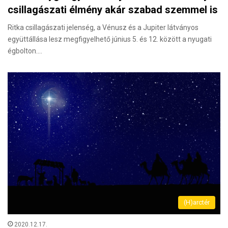
csillagászati élmény akár szabad szemmel is
Ritka csillagászati jelenség, a Vénusz és a Jupiter látványos
együttállása lesz megfigyelhető június 5. és 12. között a nyugati
égbolton.…
(H)arctér
2020.12.17.