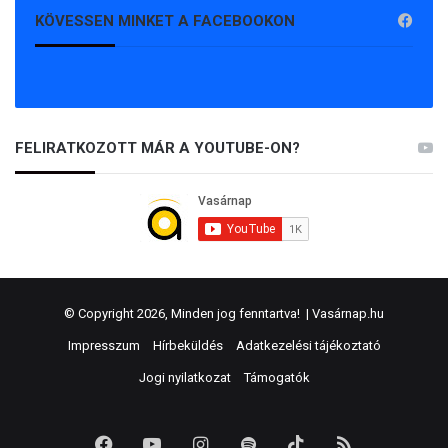
KÖVESSEN MINKET A FACEBOOKON
FELIRATKOZOTT MÁR A YOUTUBE-ON?
© Copyright 2026, Minden jog fenntartva! |
Vasárnap.hu
Impresszum
Hírbeküldés
Adatkezelési tájékoztató
Jogi nyilatkozat
Támogatók
Facebook
YouTube
Instagram
Spotify
TikTok
RSS