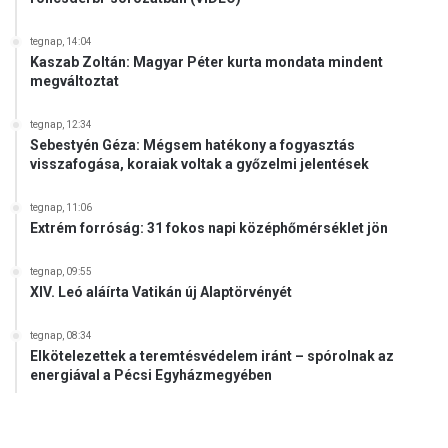
tegnap, 14:04
Kaszab Zoltán: Magyar Péter kurta mondata mindent
megváltoztat
tegnap, 12:34
Sebestyén Géza: Mégsem hatékony a fogyasztás
visszafogása, koraiak voltak a győzelmi jelentések
tegnap, 11:06
Extrém forróság: 31 fokos napi középhőmérséklet jön
tegnap, 09:55
XIV. Leó aláírta Vatikán új Alaptörvényét
tegnap, 08:34
Elkötelezettek a teremtésvédelem iránt – spórolnak az
energiával a Pécsi Egyházmegyében