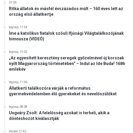
07:09
Ritka állatok és másfél évszázados múlt – 160 éves lett az
ország első állatkertje
tegnap, 17:34
Íme a katolikus fiatalok szöuli Ifjúsági Világtalálkozójának
himnusza (VIDEÓ)
tegnap, 15:02
„Az egyesített keresztény seregek győzelmével új korszak
nyílt Magyarország történetében“ – Indul az Ide Buda! 1686
emlékév
tegnap, 11:06
Állatkerti találkozóra várják a református
gyermekvédelemben élő gyerekeket és nevelőszülőket
tegnap, 08:08
Ungváry Zsolt: A felelősség azokat is terheli, akik a
döntéshozót kiválasztják
Péntek 17:40