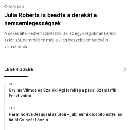
2020.03.31.
Julia Roberts is beadta a derekát a
nemsemlegességnek
A sokak által kedvelt színésznő, aki az egyik legjobban kereső
sztár, sőt, nemrégiben még a világ legszebb emberévé is
választották…
LEGFRISSEBB
14:33
Gryllus Vilmos és Szalóki Ági is fellép a pécsi Szamárfül
Fesztiválon
11:00
Harminc éve Jézussal az úton – jubileumi dicsőítő esttel ad
hálát Csiszér László