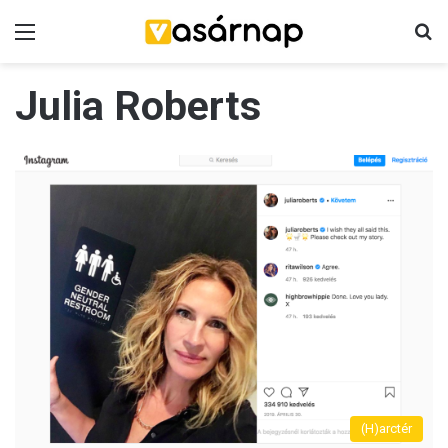
Menü
K
Julia Roberts
(H)arctér