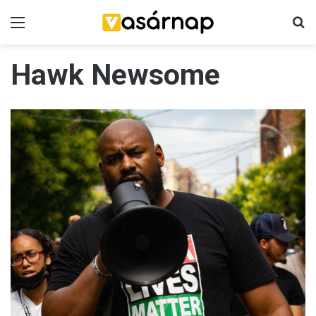
Menü
K
Hawk Newsome