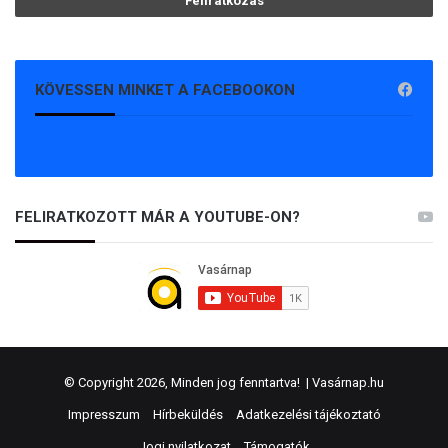
KÖVESSEN MINKET A FACEBOOKON
FELIRATKOZOTT MÁR A YOUTUBE-ON?
© Copyright 2026, Minden jog fenntartva! |
Vasárnap.hu
Impresszum
Hírbeküldés
Adatkezelési tájékoztató
Jogi nyilatkozat
Támogatók