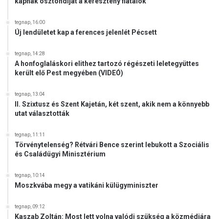
kapnak ösztöndíjat a keresztény fiatalok
tegnap, 16:00
Új lendületet kap a ferences jelenlét Pécsett
tegnap, 14:28
A honfoglaláskori elithez tartozó régészeti leletegyüttes
került elő Pest megyében (VIDEÓ)
tegnap, 13:04
II. Szixtusz és Szent Kajetán, két szent, akik nem a könnyebb
utat választották
tegnap, 11:11
Törvénytelenség? Rétvári Bence szerint lebukott a Szociális
és Családügyi Minisztérium
tegnap, 10:14
Moszkvába megy a vatikáni külügyminiszter
tegnap, 09:12
Kaszab Zoltán: Most lett volna valódi szükség a közmédiára