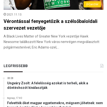
(H)arctér
2021.11.13.
Vérontással fenyegetőzik a szélsőbaloldali
szervezet vezetője
A Black Lives Matter of Greater New York vezetője Hawk
Newsome találkozott New York város nemrégen megválasztott
polgármesterével, Eric Adams-szel,…
LEGFRISSEBB
08:08
Ungváry Zsolt: A felelősség azokat is terheli, akik a
döntéshozót kiválasztják
tegnap, 17:40
Felvették őket magyar egyetemekre, mégsem jöhetnek: nem