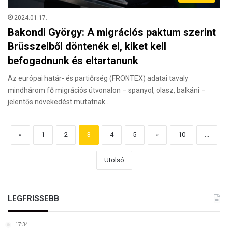
2024.01.17.
Bakondi György: A migrációs paktum szerint
Brüsszelből döntenék el, kiket kell
befogadnunk és eltartanunk
Az európai határ- és partiőrség (FRONTEX) adatai tavaly
mindhárom fő migrációs útvonalon – spanyol, olasz, balkáni –
jelentős növekedést mutatnak…
«
1
2
3
4
5
»
10
...
Utolsó
LEGFRISSEBB
17:34