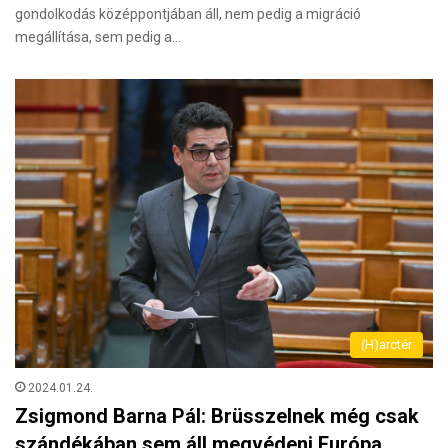
gondolkodás középpontjában áll, nem pedig a migráció
megállítása, sem pedig a…
(H)arctér
2024.01.24.
Zsigmond Barna Pál: Brüsszelnek még csak
szándékában sem áll megvédeni Európa