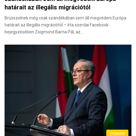
határait az illegális migrációtól
Brüsszelnek még csak szándékában sem áll megvédeni Európa
határait az illegális migrációtól – írta szerdai Facebook-
bejegyzésében Zsigmond Barna Pál, az…
(H)arctér