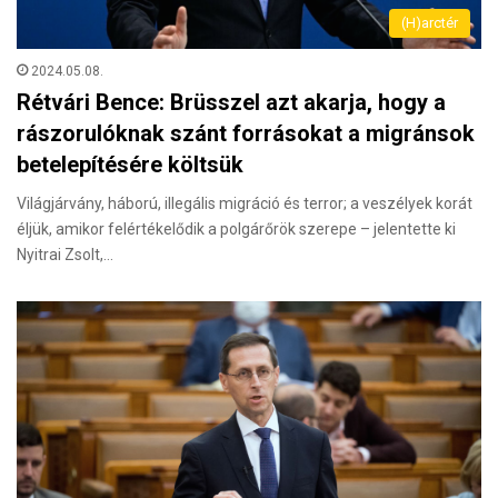
(H)arctér
2024.05.08.
Rétvári Bence: Brüsszel azt akarja, hogy a
rászorulóknak szánt forrásokat a migránsok
betelepítésére költsük
Világjárvány, háború, illegális migráció és terror; a veszélyek korát
éljük, amikor felértékelődik a polgárőrök szerepe – jelentette ki
Nyitrai Zsolt,…