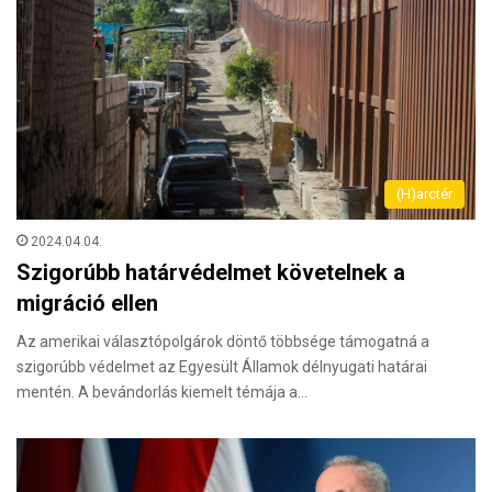
(H)arctér
2024.04.04.
Szigorúbb határvédelmet követelnek a
migráció ellen
Az amerikai választópolgárok döntő többsége támogatná a
szigorúbb védelmet az Egyesült Államok délnyugati határai
mentén. A bevándorlás kiemelt témája a…