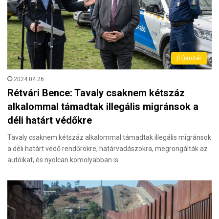
(H)arctér
2024.04.26.
Rétvári Bence: Tavaly csaknem kétszáz
alkalommal támadtak illegális migránsok a
déli határt védőkre
Tavaly csaknem kétszáz alkalommal támadtak illegális migránsok
a déli határt védő rendőrökre, határvadászokra, megrongálták az
autóikat, és nyolcan komolyabban is…