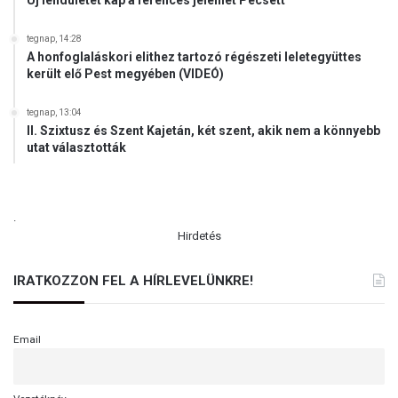
tegnap, 14:28
A honfoglaláskori elithez tartozó régészeti leletegyüttes
került elő Pest megyében (VIDEÓ)
tegnap, 13:04
II. Szixtusz és Szent Kajetán, két szent, akik nem a könnyebb
utat választották
.
Hirdetés
IRATKOZZON FEL A HÍRLEVELÜNKRE!
Email