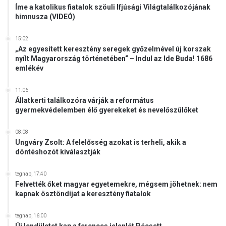
Íme a katolikus fiatalok szöuli Ifjúsági Világtalálkozójának
himnusza (VIDEÓ)
15:02
„Az egyesített keresztény seregek győzelmével új korszak
nyílt Magyarország történetében“ – Indul az Ide Buda! 1686
emlékév
11:06
Állatkerti találkozóra várják a református
gyermekvédelemben élő gyerekeket és nevelőszülőket
08:08
Ungváry Zsolt: A felelősség azokat is terheli, akik a
döntéshozót kiválasztják
tegnap, 17:40
Felvették őket magyar egyetemekre, mégsem jöhetnek: nem
kapnak ösztöndíjat a keresztény fiatalok
tegnap, 16:00
Új lendületet kap a ferences jelenlét Pécsett