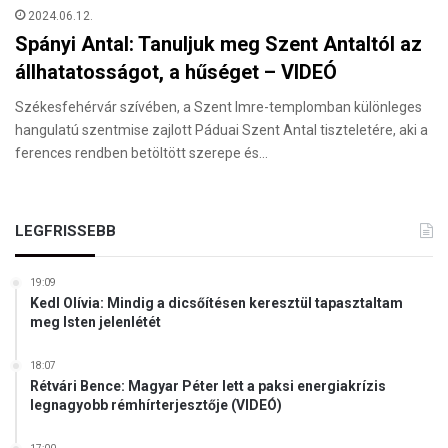
2024.06.12.
Spányi Antal: Tanuljuk meg Szent Antaltól az
állhatatosságot, a hűséget – VIDEÓ
Székesfehérvár szívében, a Szent Imre-templomban különleges
hangulatú szentmise zajlott Páduai Szent Antal tiszteletére, aki a
ferences rendben betöltött szerepe és…
LEGFRISSEBB
19:09
Kedl Olívia: Mindig a dicsőítésen keresztül tapasztaltam
meg Isten jelenlétét
18:07
Rétvári Bence: Magyar Péter lett a paksi energiakrízis
legnagyobb rémhírterjesztője (VIDEÓ)