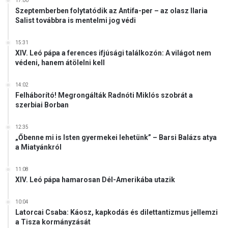
17:00
Szeptemberben folytatódik az Antifa-per – az olasz Ilaria
Salist továbbra is mentelmi jog védi
15:31
XIV. Leó pápa a ferences ifjúsági találkozón: A világot nem
védeni, hanem átölelni kell
14:02
Felháborító! Megrongálták Radnóti Miklós szobrát a
szerbiai Borban
12:35
„Őbenne mi is Isten gyermekei lehetünk” – Barsi Balázs atya
a Miatyánkról
11:08
XIV. Leó pápa hamarosan Dél-Amerikába utazik
10:04
Latorcai Csaba: Káosz, kapkodás és dilettantizmus jellemzi
a Tisza kormányzását