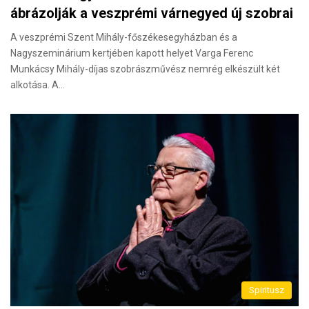
ábrázolják a veszprémi várnegyed új szobrai
A veszprémi Szent Mihály-főszékesegyházban és a
Nagyszeminárium kertjében kapott helyet Varga Ferenc
Munkácsy Mihály-díjas szobrászművész nemrég elkészült két
alkotása. A…
Spiritusz