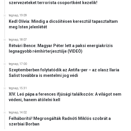
szervezeteket terrorista csoportként kezelik!
tegnap, 19:09
Kedl Olívia: Mindig a dicsőítésen keresztül tapasztaltam
meg Isten jelenlétét
tegnap, 18:07
Rétvári Bence: Magyar Péter lett a paksi energiakrízis
legnagyobb rémhírterjesztője (VIDEÓ)
tegnap, 17:00
Szeptemberben folytatódik az Antifa-per – az olasz Ilaria
Salist továbbra is mentelmi jog védi
tegnap, 15:31
XIV. Leó pápa a ferences ifjúsági találkozón: A világot nem
védeni, hanem átölelni kell
tegnap, 14:02
Felháborító! Megrongálták Radnóti Miklós szobrát a
szerbiai Borban