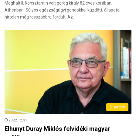
Meghalt II. Konsztantin volt görög király 82 éves korában,
Athénban. Súlyos egészségügyi gondokkal küzdött, állapota
hirtelen még rosszabbra fordult. Az…
(H)arctér
2022.12.31.
Elhunyt Duray Miklós felvidéki magyar