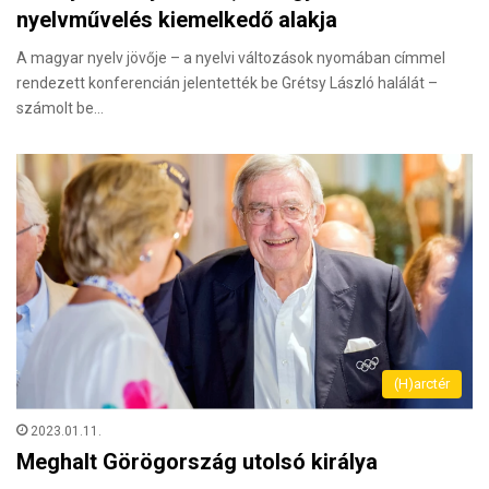
nyelvművelés kiemelkedő alakja
A magyar nyelv jövője – a nyelvi változások nyomában címmel
rendezett konferencián jelentették be Grétsy László halálát –
számolt be…
(H)arctér
2023.01.11.
Meghalt Görögország utolsó királya