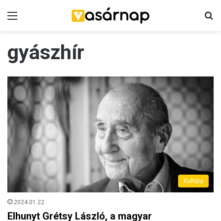
Menü
K
gyászhír
Kultúra
2024.01.22.
Elhunyt Grétsy László, a magyar