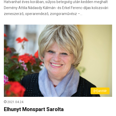
Hatvanhat éves korában, súlyos betegség után kedden meghalt
Demény Attila Nádasdy Kálmán- és Erkel Ferenc-díjas kolozsvári
zeneszerző, operarendező, zongoraművész –…
(H)arctér
2021.04.24.
Elhunyt Monspart Sarolta