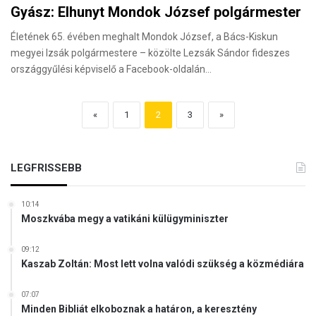
Gyász: Elhunyt Mondok József polgármester
Életének 65. évében meghalt Mondok József, a Bács-Kiskun
megyei Izsák polgármestere – közölte Lezsák Sándor fideszes
országgyűlési képviselő a Facebook-oldalán…
«
1
2
3
»
LEGFRISSEBB
10:14
Moszkvába megy a vatikáni külügyminiszter
09:12
Kaszab Zoltán: Most lett volna valódi szükség a közmédiára
07:07
Minden Bibliát elkoboznak a határon, a keresztény