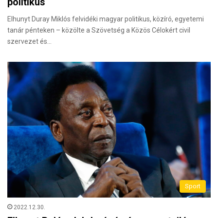
politikus
Elhunyt Duray Miklós felvidéki magyar politikus, közíró, egyetemi
tanár pénteken – közölte a Szövetség a Közös Célokért civil
szervezet és…
Sport
2022.12.30.