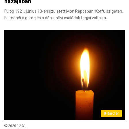
hazájában
Fülöp 1921. június 10-én született Mon Reposban, Korfu szigetén.
Felmenői a görög és a dán királyi családok tagjai voltak a…
(H)arctér
2020.12.31.