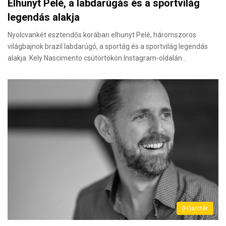
Elhunyt Pelé, a labdarúgás és a sportvilág
legendás alakja
Nyolcvankét esztendős korában elhunyt Pelé, háromszoros
világbajnok brazil labdarúgó, a sportág és a sportvilág legendás
alakja. Kely Nascimento csütörtökön Instagram-oldalán…
(H)arctér