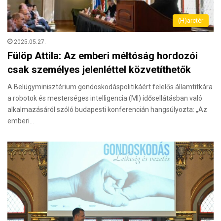
(H)arctér
2025.05.27.
Fülöp Attila: Az emberi méltóság hordozói
csak személyes jelenléttel közvetíthetők
A Belügyminisztérium gondoskodáspolitikáért felelős államtitkára
a robotok és mesterséges intelligencia (MI) idősellátásban való
alkalmazásáról szóló budapesti konferencián hangsúlyozta: „Az
emberi…