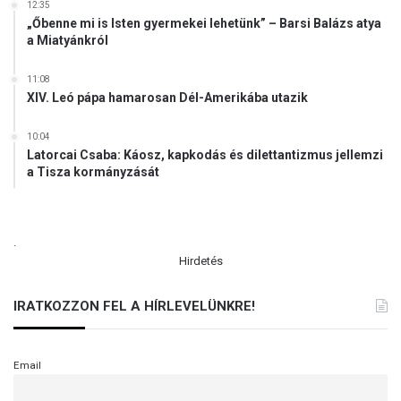
12:35
„Őbenne mi is Isten gyermekei lehetünk” – Barsi Balázs atya
a Miatyánkról
11:08
XIV. Leó pápa hamarosan Dél-Amerikába utazik
10:04
Latorcai Csaba: Káosz, kapkodás és dilettantizmus jellemzi
a Tisza kormányzását
.
Hirdetés
IRATKOZZON FEL A HÍRLEVELÜNKRE!
Email