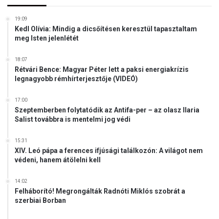
19:09
Kedl Olívia: Mindig a dicsőítésen keresztül tapasztaltam
meg Isten jelenlétét
18:07
Rétvári Bence: Magyar Péter lett a paksi energiakrízis
legnagyobb rémhírterjesztője (VIDEÓ)
17:00
Szeptemberben folytatódik az Antifa-per – az olasz Ilaria
Salist továbbra is mentelmi jog védi
15:31
XIV. Leó pápa a ferences ifjúsági találkozón: A világot nem
védeni, hanem átölelni kell
14:02
Felháborító! Megrongálták Radnóti Miklós szobrát a
szerbiai Borban