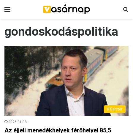
Menü
K
gondoskodáspolitika
(H)arctér
2026.01.08.
Az éjjeli menedékhelyek férőhelyei 85,5