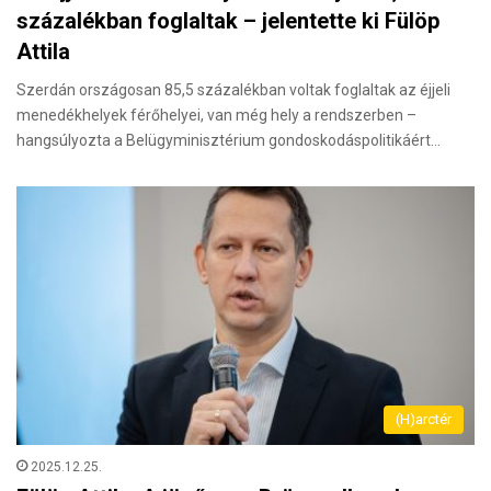
százalékban foglaltak – jelentette ki Fülöp
Attila
Szerdán országosan 85,5 százalékban voltak foglaltak az éjjeli
menedékhelyek férőhelyei, van még hely a rendszerben –
hangsúlyozta a Belügyminisztérium gondoskodáspolitikáért…
(H)arctér
2025.12.25.