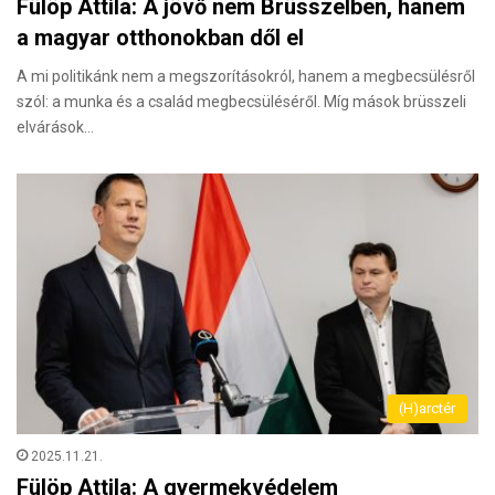
Fülöp Attila: A jövő nem Brüsszelben, hanem
a magyar otthonokban dől el
A mi politikánk nem a megszorításokról, hanem a megbecsülésről
szól: a munka és a család megbecsüléséről. Míg mások brüsszeli
elvárások…
(H)arctér
2025.11.21.
Fülöp Attila: A gyermekvédelem