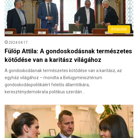
(H)arctér
2024.04.17.
Fülöp Attila: A gondoskodásnak természetes
kötődése van a karitász világához
A gondoskodásnak természetes kötődése van a karitász, az
egyház világához – mondta a Belügyminisztérium
gondoskodáspolitikáért felelős államtitkára,
kereszténydemokrata politikus szerdán…