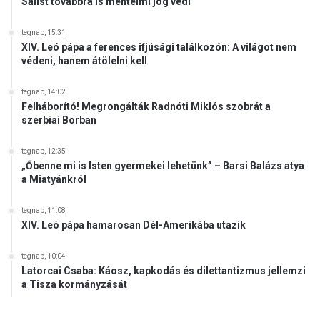
Salist továbbra is mentelmi jog védi
tegnap, 15:31
XIV. Leó pápa a ferences ifjúsági találkozón: A világot nem
védeni, hanem átölelni kell
tegnap, 14:02
Felháborító! Megrongálták Radnóti Miklós szobrát a
szerbiai Borban
tegnap, 12:35
„Őbenne mi is Isten gyermekei lehetünk” – Barsi Balázs atya
a Miatyánkról
tegnap, 11:08
XIV. Leó pápa hamarosan Dél-Amerikába utazik
tegnap, 10:04
Latorcai Csaba: Káosz, kapkodás és dilettantizmus jellemzi
a Tisza kormányzását