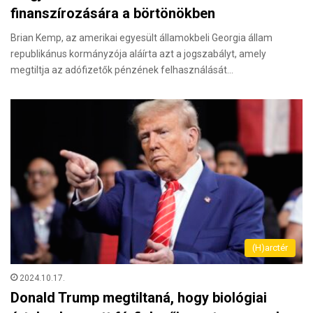
finanszírozására a börtönökben
Brian Kemp, az amerikai egyesült államokbeli Georgia állam
republikánus kormányzója aláírta azt a jogszabályt, amely
megtiltja az adófizetők pénzének felhasználását…
(H)arctér
2024.10.17.
Donald Trump megtiltaná, hogy biológiai