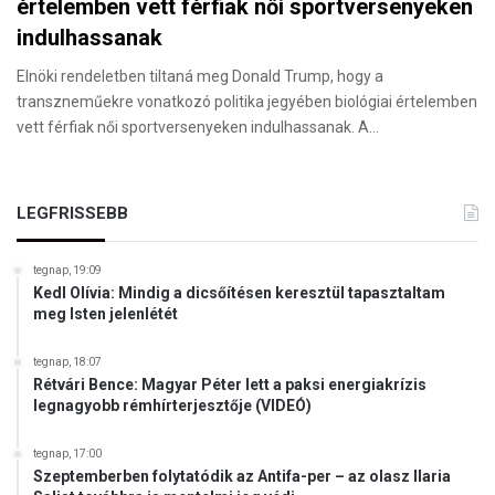
értelemben vett férfiak női sportversenyeken
indulhassanak
Elnöki rendeletben tiltaná meg Donald Trump, hogy a
transzneműekre vonatkozó politika jegyében biológiai értelemben
vett férfiak női sportversenyeken indulhassanak. A…
LEGFRISSEBB
tegnap, 19:09
Kedl Olívia: Mindig a dicsőítésen keresztül tapasztaltam
meg Isten jelenlétét
tegnap, 18:07
Rétvári Bence: Magyar Péter lett a paksi energiakrízis
legnagyobb rémhírterjesztője (VIDEÓ)
tegnap, 17:00
Szeptemberben folytatódik az Antifa-per – az olasz Ilaria