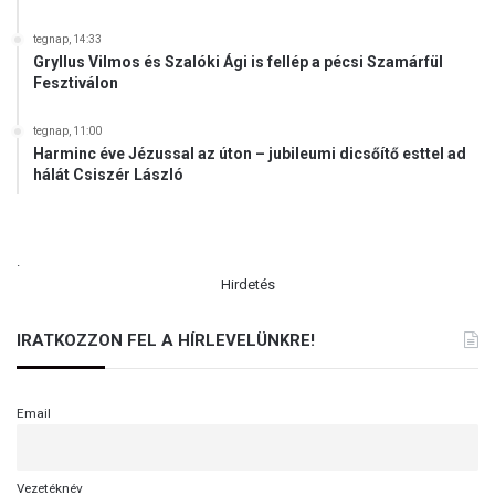
tegnap, 14:33
Gryllus Vilmos és Szalóki Ági is fellép a pécsi Szamárfül
Fesztiválon
tegnap, 11:00
Harminc éve Jézussal az úton – jubileumi dicsőítő esttel ad
hálát Csiszér László
.
Hirdetés
IRATKOZZON FEL A HÍRLEVELÜNKRE!
Email
Vezetéknév