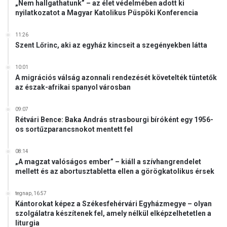
„Nem hallgathatunk” – az élet védelmében adott ki
nyilatkozatot a Magyar Katolikus Püspöki Konferencia
11:26
Szent Lőrinc, aki az egyház kincseit a szegényekben látta
10:01
A migrációs válság azonnali rendezését követelték tüntetők
az észak-afrikai spanyol városban
09:07
Rétvári Bence: Baka András strasbourgi bíróként egy 1956-
os sortűzparancsnokot mentett fel
08:14
„A magzat valóságos ember” – kiáll a szívhangrendelet
mellett és az abortusztabletta ellen a görögkatolikus érsek
tegnap, 16:57
Kántorokat képez a Székesfehérvári Egyházmegye – olyan
szolgálatra készítenek fel, amely nélkül elképzelhetetlen a
liturgia