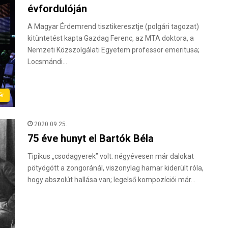
évfordulóján
A Magyar Érdemrend tisztikeresztje (polgári tagozat)
kitüntetést kapta Gazdag Ferenc, az MTA doktora, a
Nemzeti Közszolgálati Egyetem professor emeritusa;
Locsmándi…
ér
2020.09.25.
75 éve hunyt el Bartók Béla
Tipikus „csodagyerek” volt: négyévesen már dalokat
pötyögött a zongoránál, viszonylag hamar kiderült róla,
hogy abszolút hallása van; legelső kompozíciói már…