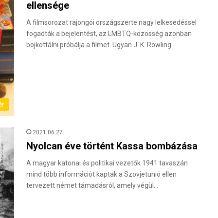
ellensége
A filmsorozat rajongói országszerte nagy lelkesedéssel
fogadták a bejelentést, az LMBTQ-közösség azonban
bojkottálni próbálja a filmet. Ugyan J. K. Rowling…
ér
2021.06.27.
Nyolcan éve történt Kassa bombázása
A magyar katonai és politikai vezetők 1941 tavaszán
mind több információt kaptak a Szovjetunió ellen
tervezett német támadásról, amely végül…