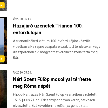
ra
2020.06.10.
Hazajáró üzenetek Trianon 100.
évfordulóján
A trianoni békediktátum 100. évfordulójára készült
videóban a Hazajáró csapata elszakított területeken vagy
diaszpórában élő magyar testvéreinket szólaltatta meg.
Bár…
ra
2020.05.26.
Néri Szent Fülöp mosollyal térítette
meg Róma népét
Filippo Neri, azaz Néri Szent Fülöp Firenzében született
1515. július 21-én. Édesanyját nagyon korán, ötévesen
elvesztette. Ezt követően nevelőanya gondozta,…