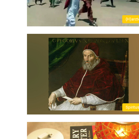
(H)arct
Spiritu