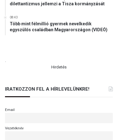
dilettantizmus jellemzi a Tisza kormányzását
08:43
Több mint félmillió gyermek nevelkedik
egyszülős családban Magyarországon (VIDEÓ)
.
Hirdetés
IRATKOZZON FEL A HÍRLEVELÜNKRE!
Email
Vezetéknév