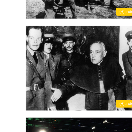
(H)arct
(H)arct