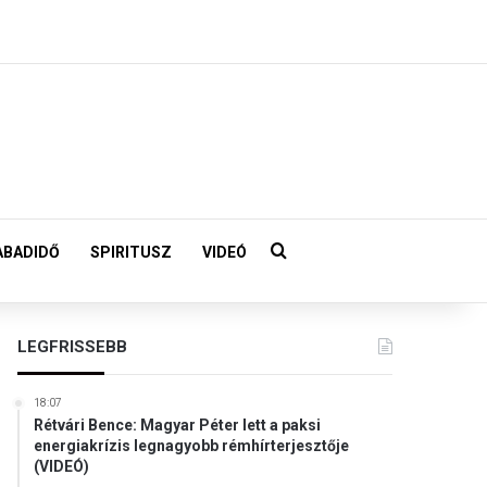
Keresés:
ABADIDŐ
SPIRITUSZ
VIDEÓ
LEGFRISSEBB
18:07
Rétvári Bence: Magyar Péter lett a paksi
energiakrízis legnagyobb rémhírterjesztője
(VIDEÓ)