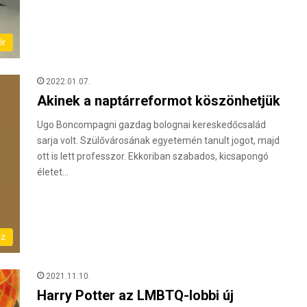
ér
2022.01.07.
Akinek a naptárreformot köszönhetjük
Ugo Boncompagni gazdag bolognai kereskedőcsalád
sarja volt. Szülővárosának egyetemén tanult jogot, majd
ott is lett professzor. Ekkoriban szabados, kicsapongó
életet…
sz
2021.11.10.
Harry Potter az LMBTQ-lobbi új