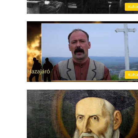
Kultú
Kultú