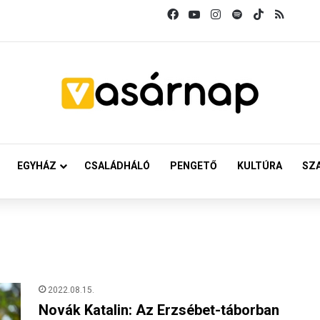
Facebook
YouTube
Instagram
Spotify
TikTok
RSS
EGYHÁZ
CSALÁDHÁLÓ
PENGETŐ
KULTÚRA
SZ
2022.08.15.
Novák Katalin: Az Erzsébet-táborban