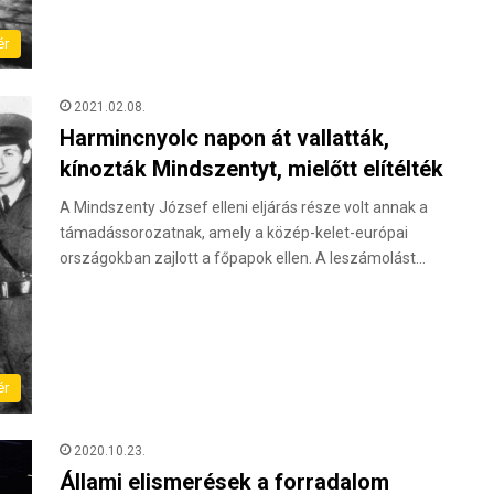
ér
2021.02.08.
Harmincnyolc napon át vallatták,
kínozták Mindszentyt, mielőtt elítélték
A Mindszenty József elleni eljárás része volt annak a
támadássorozatnak, amely a közép-kelet-európai
országokban zajlott a főpapok ellen. A leszámolást…
ér
2020.10.23.
Állami elismerések a forradalom