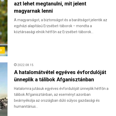
azt lehet megtanulni, mit jelent
magyarnak lenni
A magyarságot, a biztonságot és a barátságot jelentik az
egyházi alapítású Erzsébet-táborok – mondta a
köztársasági elnök hétfőn az Erzsébet-táborok…
ér
2022.08.15.
A hatalomátvétel egyéves évfordulóját
ünneplik a tálibok Afganisztánban
Hatalomra jutásuk egyéves évfordulóját ünneplik hétfőn a
tálibok Afganisztánban, az eseményt azonban
beárnyékolja az országban dúló súlyos gazdasági és
humanitárius…