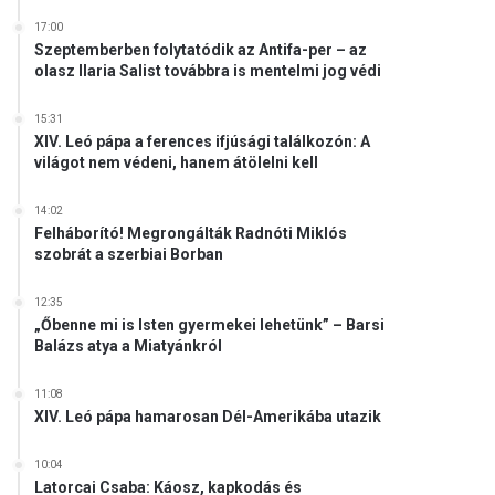
17:00
Szeptemberben folytatódik az Antifa-per – az
olasz Ilaria Salist továbbra is mentelmi jog védi
15:31
XIV. Leó pápa a ferences ifjúsági találkozón: A
világot nem védeni, hanem átölelni kell
14:02
Felháborító! Megrongálták Radnóti Miklós
szobrát a szerbiai Borban
12:35
„Őbenne mi is Isten gyermekei lehetünk” – Barsi
Balázs atya a Miatyánkról
11:08
XIV. Leó pápa hamarosan Dél-Amerikába utazik
10:04
Latorcai Csaba: Káosz, kapkodás és