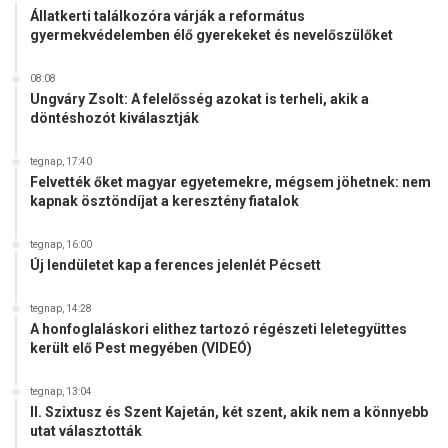
Állatkerti találkozóra várják a református
gyermekvédelemben élő gyerekeket és nevelőszülőket
08:08
Ungváry Zsolt: A felelősség azokat is terheli, akik a
döntéshozót kiválasztják
tegnap, 17:40
Felvették őket magyar egyetemekre, mégsem jöhetnek: nem
kapnak ösztöndíjat a keresztény fiatalok
tegnap, 16:00
Új lendületet kap a ferences jelenlét Pécsett
tegnap, 14:28
A honfoglaláskori elithez tartozó régészeti leletegyüttes
került elő Pest megyében (VIDEÓ)
tegnap, 13:04
II. Szixtusz és Szent Kajetán, két szent, akik nem a könnyebb
utat választották