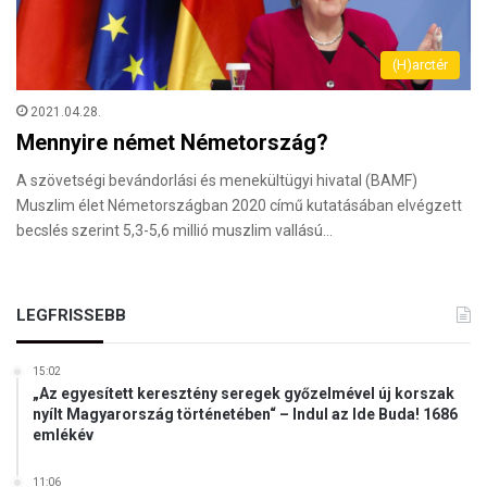
(H)arctér
2021.04.28.
Mennyire német Németország?
A szövetségi bevándorlási és menekültügyi hivatal (BAMF)
Muszlim élet Németországban 2020 című kutatásában elvégzett
becslés szerint 5,3-5,6 millió muszlim vallású…
LEGFRISSEBB
15:02
„Az egyesített keresztény seregek győzelmével új korszak
nyílt Magyarország történetében“ – Indul az Ide Buda! 1686
emlékév
11:06