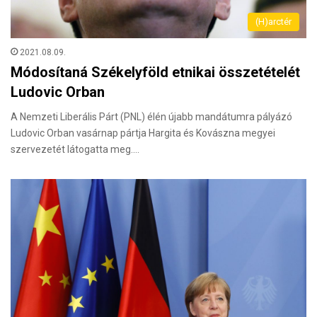
(H)arctér
2021.08.09.
Módosítaná Székelyföld etnikai összetételét
Ludovic Orban
A Nemzeti Liberális Párt (PNL) élén újabb mandátumra pályázó
Ludovic Orban vasárnap pártja Hargita és Kovászna megyei
szervezetét látogatta meg.…