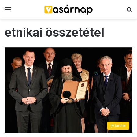
Menü
K
etnikai összetétel
(H)arctér