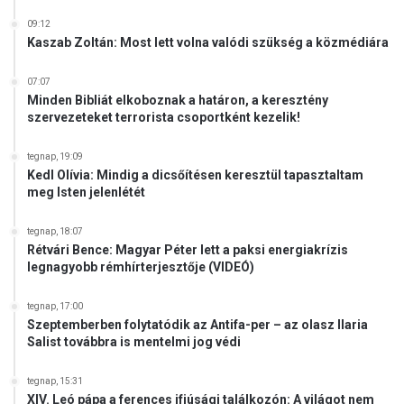
09:12
Kaszab Zoltán: Most lett volna valódi szükség a közmédiára
07:07
Minden Bibliát elkoboznak a határon, a keresztény
szervezeteket terrorista csoportként kezelik!
tegnap, 19:09
Kedl Olívia: Mindig a dicsőítésen keresztül tapasztaltam
meg Isten jelenlétét
tegnap, 18:07
Rétvári Bence: Magyar Péter lett a paksi energiakrízis
legnagyobb rémhírterjesztője (VIDEÓ)
tegnap, 17:00
Szeptemberben folytatódik az Antifa-per – az olasz Ilaria
Salist továbbra is mentelmi jog védi
tegnap, 15:31
XIV. Leó pápa a ferences ifjúsági találkozón: A világot nem