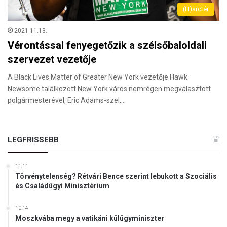
(H)arctér
2021.11.13.
Vérontással fenyegetőzik a szélsőbaloldali
szervezet vezetője
A Black Lives Matter of Greater New York vezetője Hawk
Newsome találkozott New York város nemrégen megválasztott
polgármesterével, Eric Adams-szel,…
LEGFRISSEBB
11:11
Törvénytelenség? Rétvári Bence szerint lebukott a Szociális
és Családügyi Minisztérium
10:14
Moszkvába megy a vatikáni külügyminiszter