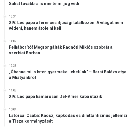
Salist továbbra is mentelmi jog védi
15:31
XIV. Leó pápa a ferences ifjúsági találkozón: A világot nem
védeni, hanem átölelni kell
14:02
Felháborító! Megrongálták Radnóti Miklós szobrát a
szerbiai Borban
12:35
„Őbenne mi is Isten gyermekei lehetünk” – Barsi Balázs atya
a Miatyánkról
11:08
XIV. Leó pápa hamarosan Dél-Amerikába utazik
10:04
Latorcai Csaba: Káosz, kapkodás és dilettantizmus jellemzi
a Tisza kormányzását