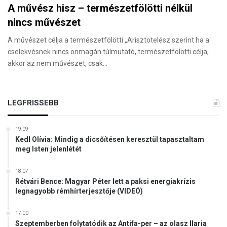
A művész hisz – természetfölötti nélkül
nincs művészet
A művészet célja a természetfölötti „Arisztotelész szerint ha a
cselekvésnek nincs önmagán túlmutató, természetfölötti célja,
akkor az nem művészet, csak…
LEGFRISSEBB
19:09
Kedl Olívia: Mindig a dicsőítésen keresztül tapasztaltam
meg Isten jelenlétét
18:07
Rétvári Bence: Magyar Péter lett a paksi energiakrízis
legnagyobb rémhírterjesztője (VIDEÓ)
17:00
Szeptemberben folytatódik az Antifa-per – az olasz Ilaria