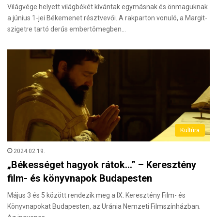
Világvége helyett világbékét kívántak egymásnak és önmaguknak
a június 1-jei Békemenet résztvevői. A rakparton vonuló, a Margit-
szigetre tartó derűs embertömegben…
Kultúra
2024.02.19.
„Békességet hagyok rátok…” – Keresztény
film- és könyvnapok Budapesten
Május 3 és 5 között rendezik meg a IX. Keresztény Film- és
Könyvnapokat Budapesten, az Uránia Nemzeti Filmszínházban.