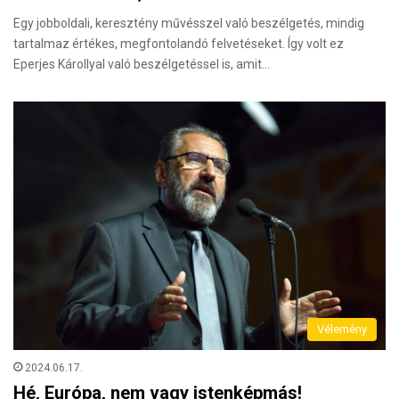
Egy jobboldali, keresztény művésszel való beszélgetés, mindig
tartalmaz értékes, megfontolandó felvetéseket. Így volt ez
Eperjes Károllyal való beszélgetéssel is, amit…
Vélemény
2024.06.17.
Hé, Európa, nem vagy istenképmás!