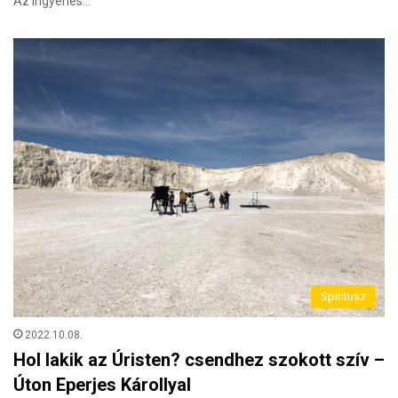
Az ingyenes…
Spiritusz
2022.10.08.
Hol lakik az Úristen? csendhez szokott szív –
Úton Eperjes Károllyal