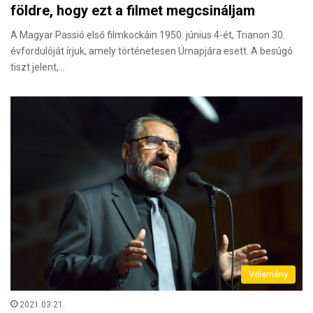
földre, hogy ezt a filmet megcsináljam
A Magyar Passió első filmkockáin 1950. június 4-ét, Trianon 30.
évfordulóját írjuk, amely történetesen Úrnapjára esett. A besúgó
tiszt jelent,…
Vélemény
2021.03.21.