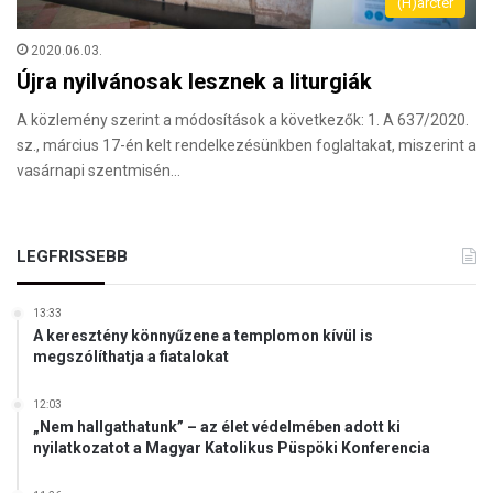
(H)arctér
2020.06.03.
Újra nyilvánosak lesznek a liturgiák
A közlemény szerint a módosítások a következők: 1. A 637/2020.
sz., március 17-én kelt rendelkezésünkben foglaltakat, miszerint a
vasárnapi szentmisén…
LEGFRISSEBB
13:33
A keresztény könnyűzene a templomon kívül is
megszólíthatja a fiatalokat
12:03
„Nem hallgathatunk” – az élet védelmében adott ki
nyilatkozatot a Magyar Katolikus Püspöki Konferencia