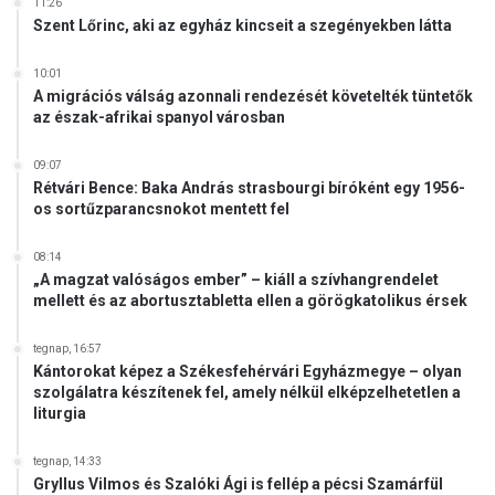
11:26
Szent Lőrinc, aki az egyház kincseit a szegényekben látta
10:01
A migrációs válság azonnali rendezését követelték tüntetők
az észak-afrikai spanyol városban
09:07
Rétvári Bence: Baka András strasbourgi bíróként egy 1956-
os sortűzparancsnokot mentett fel
08:14
„A magzat valóságos ember” – kiáll a szívhangrendelet
mellett és az abortusztabletta ellen a görögkatolikus érsek
tegnap, 16:57
Kántorokat képez a Székesfehérvári Egyházmegye – olyan
szolgálatra készítenek fel, amely nélkül elképzelhetetlen a
liturgia
tegnap, 14:33
Gryllus Vilmos és Szalóki Ági is fellép a pécsi Szamárfül