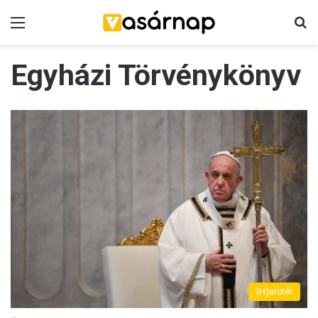
Menü
K
Egyházi Törvénykönyv
(H)arctér