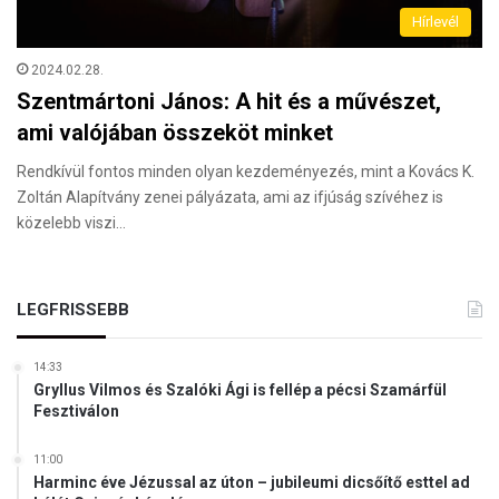
Hírlevél
2024.02.28.
Szentmártoni János: A hit és a művészet,
ami valójában összeköt minket
Rendkívül fontos minden olyan kezdeményezés, mint a Kovács K.
Zoltán Alapítvány zenei pályázata, ami az ifjúság szívéhez is
közelebb viszi…
LEGFRISSEBB
14:33
Gryllus Vilmos és Szalóki Ági is fellép a pécsi Szamárfül
Fesztiválon
11:00
Harminc éve Jézussal az úton – jubileumi dicsőítő esttel ad