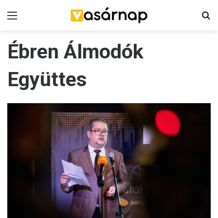
Menü
K
Ébren Álmodók
Együttes