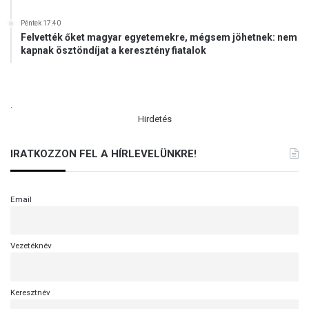
Péntek 17:40
Felvették őket magyar egyetemekre, mégsem jöhetnek: nem
kapnak ösztöndíjat a keresztény fiatalok
.
Hirdetés
IRATKOZZON FEL A HÍRLEVELÜNKRE!
Email
Vezetéknév
Keresztnév