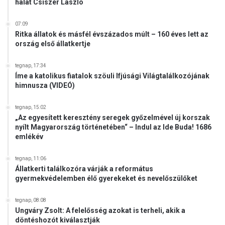
hálát Csiszér László
07:09
Ritka állatok és másfél évszázados múlt – 160 éves lett az
ország első állatkertje
tegnap, 17:34
Íme a katolikus fiatalok szöuli Ifjúsági Világtalálkozójának
himnusza (VIDEÓ)
tegnap, 15:02
„Az egyesített keresztény seregek győzelmével új korszak
nyílt Magyarország történetében“ – Indul az Ide Buda! 1686
emlékév
tegnap, 11:06
Állatkerti találkozóra várják a református
gyermekvédelemben élő gyerekeket és nevelőszülőket
tegnap, 08:08
Ungváry Zsolt: A felelősség azokat is terheli, akik a
döntéshozót kiválasztják