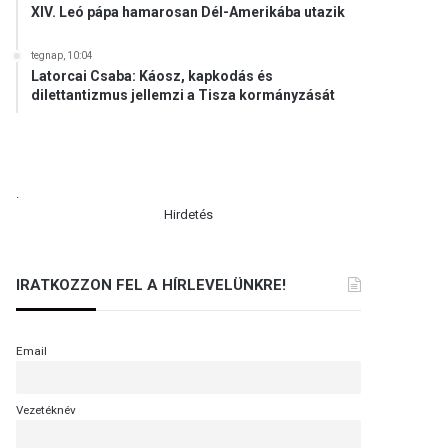
XIV. Leó pápa hamarosan Dél-Amerikába utazik
tegnap, 10:04
Latorcai Csaba: Káosz, kapkodás és
dilettantizmus jellemzi a Tisza kormányzását
.
Hirdetés
IRATKOZZON FEL A HÍRLEVELÜNKRE!
Email
Vezetéknév