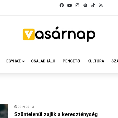
Facebook
YouTube
Instagram
Spotify
TikTok
RSS
EGYHÁZ
CSALÁDHÁLÓ
PENGETŐ
KULTÚRA
SZ
2019.07.13.
Szüntelenül zajlik a kereszténység