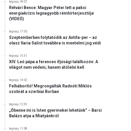
tegnap, 18:07
Rétvári Bence: Magyar Péter lett a paksi
energiakrízis legnagyobb rémhírterjesztője
(VIDEÓ)
tegnap, 17:00
Szeptemberben folytatódik az Antifa-per – az
olasz Ilaria Salist továbbra is mentelmi jog védi
tegnap, 15:31
XIV. Leó pápa a ferences ifjúsági találkozón: A
világot nem védeni, hanem átölelni kell
tegnap, 14:02
Felháborító! Megrongálták Radnóti Miklós
szobrát a szerbiai Borban
tegnap, 12:35
„Őbenne mi is Isten gyermekei lehetünk” – Barsi
Balázs atya a Miatyánkról
tegnap, 11:08