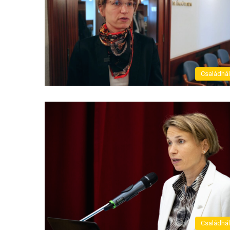
Családhá
Családhá