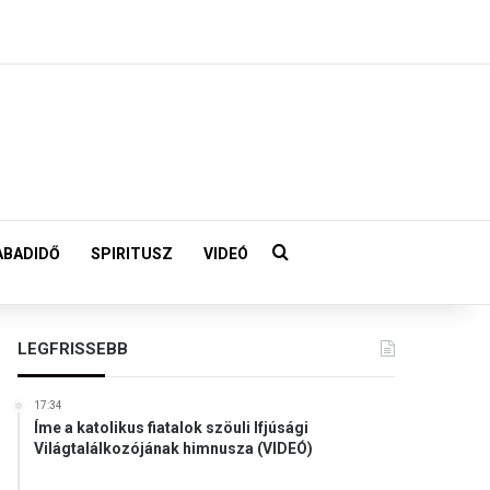
Keresés:
ABADIDŐ
SPIRITUSZ
VIDEÓ
LEGFRISSEBB
17:34
Íme a katolikus fiatalok szöuli Ifjúsági
Világtalálkozójának himnusza (VIDEÓ)