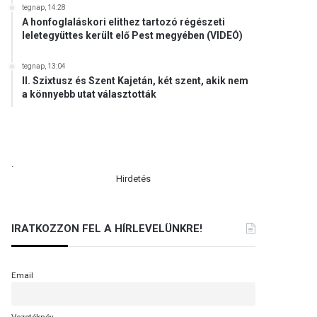
tegnap, 14:28
A honfoglaláskori elithez tartozó régészeti
leletegyüttes került elő Pest megyében (VIDEÓ)
tegnap, 13:04
II. Szixtusz és Szent Kajetán, két szent, akik nem
a könnyebb utat választották
.
Hirdetés
IRATKOZZON FEL A HÍRLEVELÜNKRE!
Email