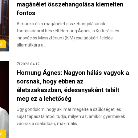
magánélet összehangolása kiemelten
fontos
A munka és a magánélet összehangolásának
fontosságáról beszélt Hornung Ágnes, a Kulturális és
Innovációs Minisztérium (KIM) családokért felelős
ló
államtitkára a…
2023.04.17.
Hornung Ágnes: Nagyon hálás vagyok a
sorsnak, hogy ebben az
életszakaszban, édesanyaként talált
meg ez a lehetőség
Úgy gondolom, hogy aki már megélte a szülőséget, és
saját tapasztalatból tudja, milyen az, amikor gyermekek
vannak a családban, maximális…
ló