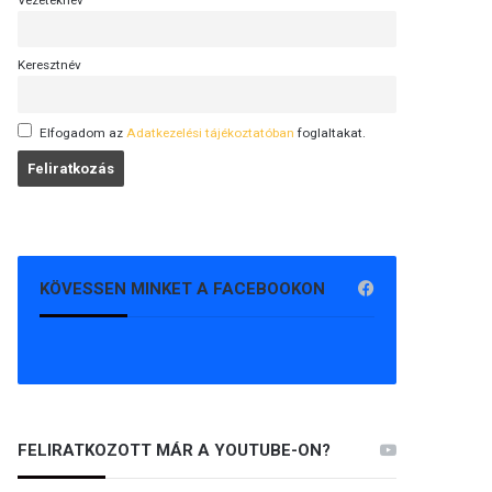
Vezetéknév
Keresztnév
Elfogadom az
Adatkezelési tájékoztatóban
foglaltakat.
KÖVESSEN MINKET A FACEBOOKON
FELIRATKOZOTT MÁR A YOUTUBE-ON?