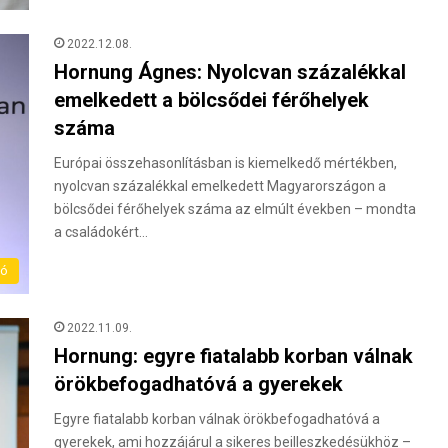
2022.12.08.
Hornung Ágnes: Nyolcvan százalékkal
emelkedett a bölcsődei férőhelyek
száma
Európai összehasonlításban is kiemelkedő mértékben,
nyolcvan százalékkal emelkedett Magyarországon a
bölcsődei férőhelyek száma az elmúlt években – mondta
a családokért…
ló
2022.11.09.
Hornung: egyre fiatalabb korban válnak
örökbefogadhatóvá a gyerekek
Egyre fiatalabb korban válnak örökbefogadhatóvá a
gyerekek, ami hozzájárul a sikeres beilleszkedésükhöz –