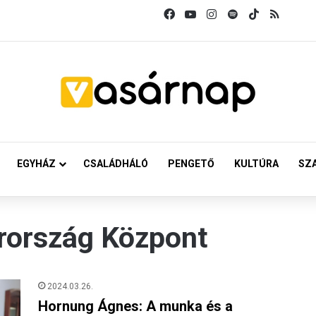
Facebook
YouTube
Instagram
Spotify
TikTok
RSS
EGYHÁZ
CSALÁDHÁLÓ
PENGETŐ
KULTÚRA
SZ
rország Központ
2024.03.26.
Hornung Ágnes: A munka és a