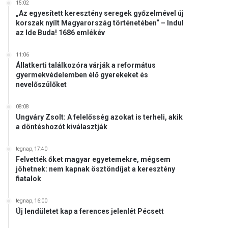
15:02
„Az egyesített keresztény seregek győzelmével új
korszak nyílt Magyarország történetében“ – Indul
az Ide Buda! 1686 emlékév
11:06
Állatkerti találkozóra várják a református
gyermekvédelemben élő gyerekeket és
nevelőszülőket
08:08
Ungváry Zsolt: A felelősség azokat is terheli, akik
a döntéshozót kiválasztják
tegnap, 17:40
Felvették őket magyar egyetemekre, mégsem
jöhetnek: nem kapnak ösztöndíjat a keresztény
fiatalok
tegnap, 16:00
Új lendületet kap a ferences jelenlét Pécsett