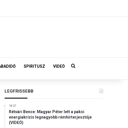
Keresés:
ABADIDŐ
SPIRITUSZ
VIDEÓ
LEGFRISSEBB
18:07
Rétvári Bence: Magyar Péter lett a paksi
energiakrízis legnagyobb rémhírterjesztője
(VIDEÓ)