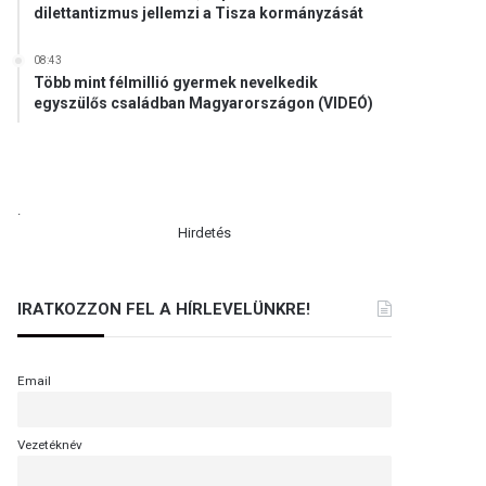
dilettantizmus jellemzi a Tisza kormányzását
08:43
Több mint félmillió gyermek nevelkedik
egyszülős családban Magyarországon (VIDEÓ)
.
Hirdetés
IRATKOZZON FEL A HÍRLEVELÜNKRE!
Email
Vezetéknév