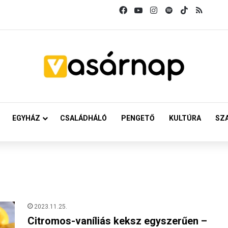
Facebook
YouTube
Instagram
Spotify
TikTok
RSS
EGYHÁZ
CSALÁDHÁLÓ
PENGETŐ
KULTÚRA
SZ
2023.11.25.
Citromos-vaníliás keksz egyszerűen –