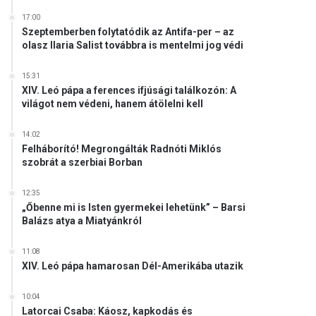
17:00
Szeptemberben folytatódik az Antifa-per – az
olasz Ilaria Salist továbbra is mentelmi jog védi
15:31
XIV. Leó pápa a ferences ifjúsági találkozón: A
világot nem védeni, hanem átölelni kell
14:02
Felháborító! Megrongálták Radnóti Miklós
szobrát a szerbiai Borban
12:35
„Őbenne mi is Isten gyermekei lehetünk” – Barsi
Balázs atya a Miatyánkról
11:08
XIV. Leó pápa hamarosan Dél-Amerikába utazik
10:04
Latorcai Csaba: Káosz, kapkodás és