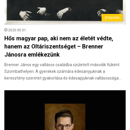
(H)arctér
2020.05.01.
Hős magyar pap, aki nem az életét védte,
hanem az Oltáriszentséget – Brenner
Jánosra emlékezünk
Brenner János egy vallásos családba született második fiúként
Szombathelyen. A gyerekek számára édesanyjuknak a
keresztény szeretet gyakorlása és édesapjuknak vallásossága…