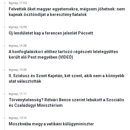
tegnap, 17:40
Felvették őket magyar egyetemekre, mégsem jöhetnek: nem
kapnak ösztöndíjat a keresztény fiatalok
tegnap, 16:00
Új lendületet kap a ferences jelenlét Pécsett
tegnap, 14:28
A honfoglaláskori elithez tartozó régészeti leletegyüttes
került elő Pest megyében (VIDEÓ)
tegnap, 13:04
II. Szixtusz és Szent Kajetán, két szent, akik nem a könnyebb
utat választották
tegnap, 11:11
Törvénytelenség? Rétvári Bence szerint lebukott a Szociális
és Családügyi Minisztérium
tegnap, 10:14
Moszkvába megy a vatikáni külügyminiszter