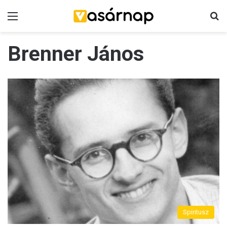
Menü
K
Brenner János
Spiritusz