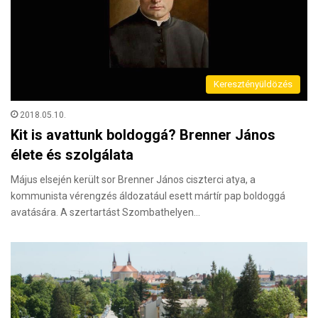
Keresztényüldözés
2018.05.10.
Kit is avattunk boldoggá? Brenner János
élete és szolgálata
Május elsején került sor Brenner János ciszterci atya, a
kommunista vérengzés áldozatául esett mártír pap boldoggá
avatására. A szertartást Szombathelyen…