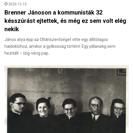
2020.12.15.
Brenner Jánoson a kommunisták 32
késszúrást ejtettek, és még ez sem volt elég
nekik
János atya épp az Oltáriszentséget vitte egy állítólagos
haldoklóhoz, amikor a gyilkosság történt. Egy pillanatig sem
hezitált – ízig-vérig pap…