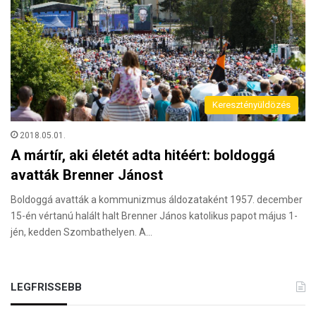
Keresztényüldözés
2018.05.01.
A mártír, aki életét adta hitéért: boldoggá
avatták Brenner Jánost
Boldoggá avatták a kommunizmus áldozataként 1957. december
15-én vértanú halált halt Brenner János katolikus papot május 1-
jén, kedden Szombathelyen. A…
LEGFRISSEBB