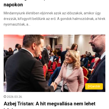
napokon
Mindannyiunk életében eljönnek azok az időszakok, amikor úgy
érezzük, kifogyott belőlünk az erő. A gondok halmozódnak, a hírek
nyomasztóak, a…
(H)arctér
2026.03.26.
Azbej Tristan: A hit megvallása nem lehet