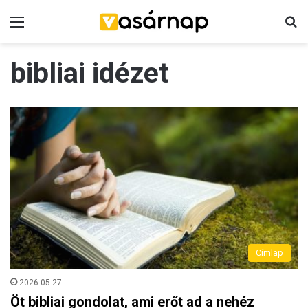
Menü
K
bibliai idézet
Címlap
2026.05.27.
Öt bibliai gondolat, ami erőt ad a nehéz