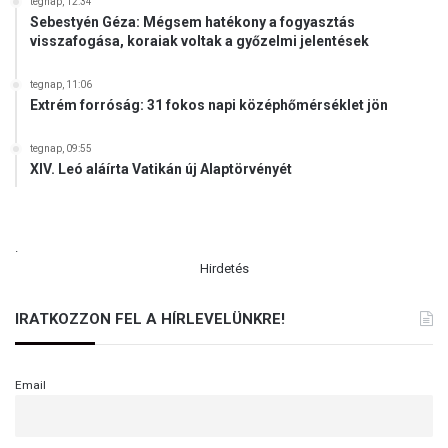
tegnap, 12:34
Sebestyén Géza: Mégsem hatékony a fogyasztás
visszafogása, koraiak voltak a győzelmi jelentések
tegnap, 11:06
Extrém forróság: 31 fokos napi középhőmérséklet jön
tegnap, 09:55
XIV. Leó aláírta Vatikán új Alaptörvényét
.
Hirdetés
IRATKOZZON FEL A HÍRLEVELÜNKRE!
Email