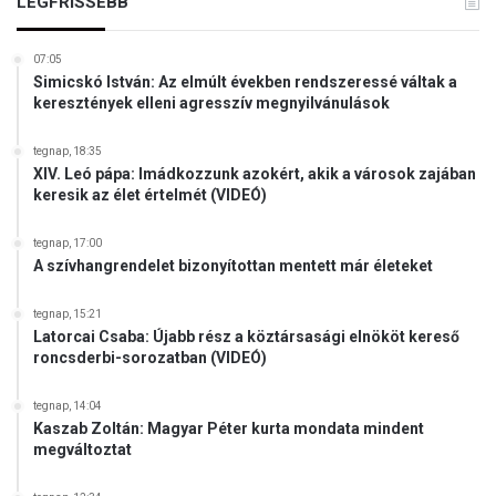
LEGFRISSEBB
07:05
Simicskó István: Az elmúlt években rendszeressé váltak a
keresztények elleni agresszív megnyilvánulások
tegnap, 18:35
XIV. Leó pápa: Imádkozzunk azokért, akik a városok zajában
keresik az élet értelmét (VIDEÓ)
tegnap, 17:00
A szívhangrendelet bizonyítottan mentett már életeket
tegnap, 15:21
Latorcai Csaba: Újabb rész a köztársasági elnököt kereső
roncsderbi-sorozatban (VIDEÓ)
tegnap, 14:04
Kaszab Zoltán: Magyar Péter kurta mondata mindent
megváltoztat