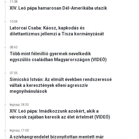
11:08
XIV. Leó pápa hamarosan Dél-Amerikába utazik
10:04
Latorcai Csaba: Káosz, kapkodás és
dilettantizmus jellemzi a Tisza kormányzását
08:43
Több mint félmillió gyermek nevelkedik
egyszülős családban Magyarországon (VIDEÓ)
07:05
Simicskó István: Az elmúlt években rendszeressé
váltak a keresztények elleni agresszív
megnyilvánulások
tegnap, 18:35
XIV. Leó pápa: Imádkozzunk azokért, akik a
városok zajában keresik az élet értelmét (VIDEÓ)
tegnap, 17:00
A szívhangrendelet bizonyítottan mentett már