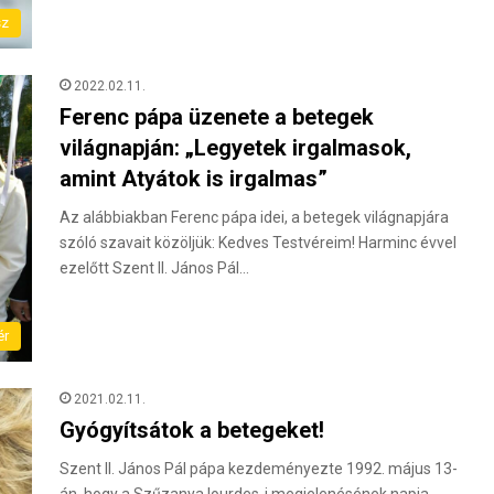
sz
2022.02.11.
Ferenc pápa üzenete a betegek
világnapján: „Legyetek irgalmasok,
amint Atyátok is irgalmas”
Az alábbiakban Ferenc pápa idei, a betegek világnapjára
szóló szavait közöljük: Kedves Testvéreim! Harminc évvel
ezelőtt Szent II. János Pál…
ér
2021.02.11.
Gyógyítsátok a betegeket!
Szent II. János Pál pápa kezdeményezte 1992. május 13-