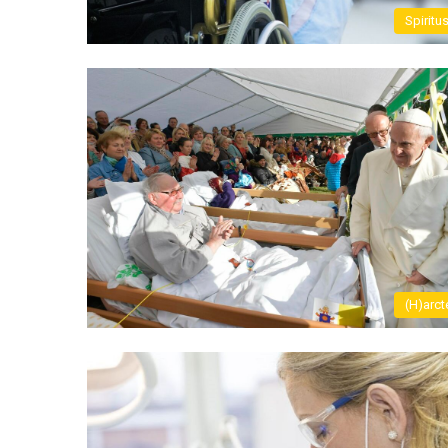
Spiritu
(H)arct