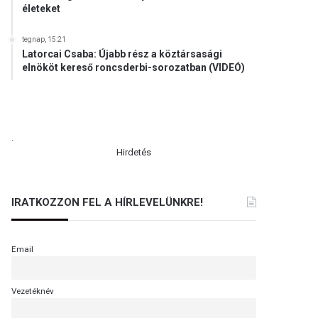
életeket
tegnap, 15:21
Latorcai Csaba: Újabb rész a köztársasági
elnököt kereső roncsderbi-sorozatban (VIDEÓ)
.
Hirdetés
IRATKOZZON FEL A HÍRLEVELÜNKRE!
Email
Vezetéknév