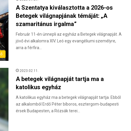
A Szentatya kiválasztotta a 2026-os
Betegek világnapjának témáját: „A
szamaritánus irgalma”
Február 11-én ünnepli az egyház a Betegek világnapját. A
jövő évi alkalomra XIV. Leó egy evangéliumi személyre,
arra a férfira…
lő
2023.02.11.
A betegek világnapját tartja ma a
katolikus egyház
A katolikus egyház ma a betegek világnapját tartja. Ebből
az alkalomból Erdő Péter bíboros, esztergom-budapesti
érsek Budapesten, a Rózsák terei…