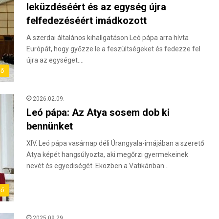
leküzdéséért és az egység újra
felfedezéséért imádkozott
A szerdai általános kihallgatáson Leó pápa arra hívta
Európát, hogy győzze le a feszültségeket és fedezze fel
újra az egységet.…
lő
2026.02.09.
Leó pápa: Az Atya sosem dob ki
bennünket
XIV. Leó pápa vasárnap déli Úrangyala-imájában a szerető
Atya képét hangsúlyozta, aki megőrzi gyermekeinek
nevét és egyediségét. Eközben a Vatikánban…
lő
2025.09.29.