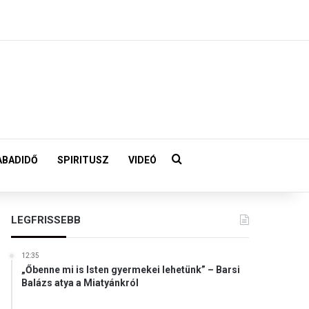
Keresés:
ABADIDŐ
SPIRITUSZ
VIDEÓ
LEGFRISSEBB
12:35
„Őbenne mi is Isten gyermekei lehetünk” – Barsi
Balázs atya a Miatyánkról