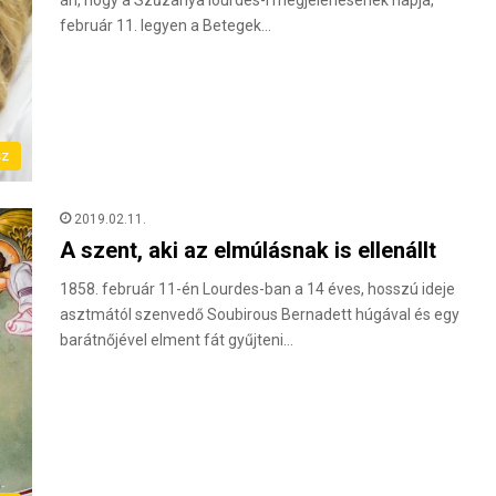
án, hogy a Szűzanya lourdes-i megjelenésének napja,
február 11. legyen a Betegek…
sz
2019.02.11.
A szent, aki az elmúlásnak is ellenállt
1858. február 11-én Lourdes-ban a 14 éves, hosszú ideje
asztmától szenvedő Soubirous Bernadett húgával és egy
barátnőjével elment fát gyűjteni…