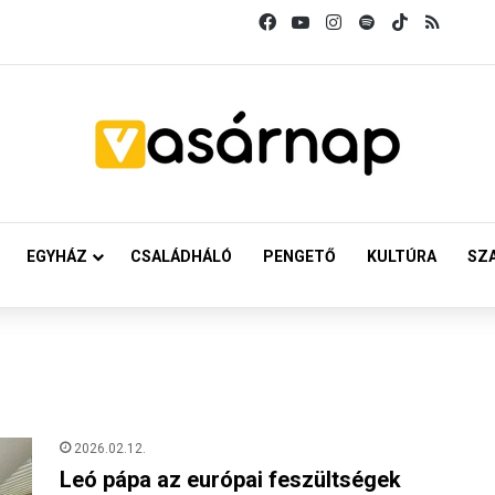
Facebook
YouTube
Instagram
Spotify
TikTok
RSS
EGYHÁZ
CSALÁDHÁLÓ
PENGETŐ
KULTÚRA
SZ
2026.02.12.
Leó pápa az európai feszültségek