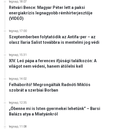
tegnap, 18:07
Rétvári Bence: Magyar Péter lett a paksi
energiakrízis legnagyobb rémhírterjesztője
(VIDEÓ)
tegnap, 17:00
Szeptemberben folytatódik az Antifa-per – az
olasz Ilaria Salist továbbra is mentelmi jog védi
tegnap, 15:31
XIV. Leó pápa a ferences ifjúsági találkozón: A
világot nem védeni, hanem átölelni kell
tegnap, 14:02
Felháborító! Megrongálták Radnóti Miklós
szobrát a szerbiai Borban
tegnap, 12:35
„Őbenne mi is Isten gyermekei lehetünk” – Barsi
Balázs atya a Miatyánkról
tegnap, 11:08