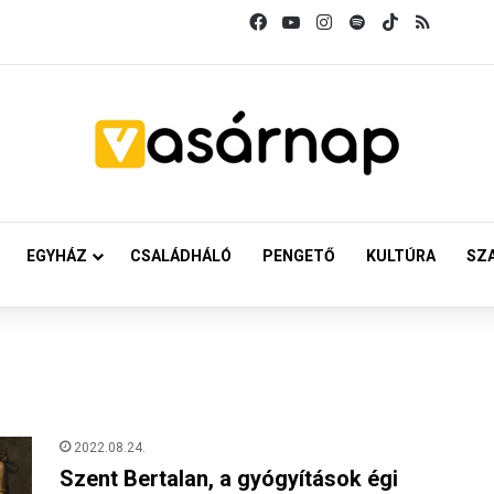
Facebook
YouTube
Instagram
Spotify
TikTok
RSS
EGYHÁZ
CSALÁDHÁLÓ
PENGETŐ
KULTÚRA
SZ
2022.08.24.
Szent Bertalan, a gyógyítások égi