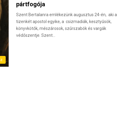
pártfogója
Szent Bertalanra emlékezünk augusztus 24-én, aki a
tizenkét apostol egyike, a csizmadiák, kesztyűsök,
könyvkötők, mészárosok, szűrszabók és vargák
védőszentje. Szent…
sz