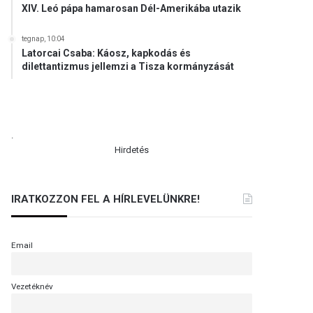
XIV. Leó pápa hamarosan Dél-Amerikába utazik
tegnap, 10:04
Latorcai Csaba: Káosz, kapkodás és
dilettantizmus jellemzi a Tisza kormányzását
.
Hirdetés
IRATKOZZON FEL A HÍRLEVELÜNKRE!
Email
Vezetéknév