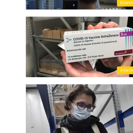
(H)arct
(H)arct