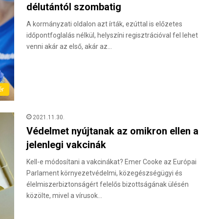
délutántól szombatig
A kormányzati oldalon azt írták, ezúttal is előzetes
időpontfoglalás nélkül, helyszíni regisztrációval fel lehet
venni akár az első, akár az…
ér
2021.11.30.
Védelmet nyújtanak az omikron ellen a
jelenlegi vakcinák
Kell-e módosítani a vakcinákat? Emer Cooke az Európai
Parlament környezetvédelmi, közegészségügyi és
élelmiszerbiztonságért felelős bizottságának ülésén
közölte, mivel a vírusok…