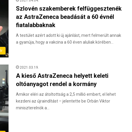
2021.04.04.
Szlovén szakemberek felfüggesztenék
az AstraZeneca beadását a 60 évnél
fiatalabbaknak
A testület azért adott ki új ajánlást, mert felmerült annak
a gyanúja, hogy a vakcina a 60 éven aluliak körében…
ér
2021.03.19.
A kieső AstraZeneca helyett keleti
oltóanyagot rendel a kormány
Amikor eléri az átoltottság a 2,5 millió embert, el lehet
kezdeni az újraindítást – jelentette be Orbán Viktor
miniszterelnök a…