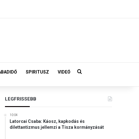
Keresés:
ABADIDŐ
SPIRITUSZ
VIDEÓ
LEGFRISSEBB
10:04
Latorcai Csaba: Káosz, kapkodás és
dilettantizmus jellemzi a Tisza kormányzását