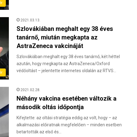
ér
2021.03.13.
Szlovákiában meghalt egy 38 éves
tanárnő, miután megkapta az
AstraZeneca vakcináját
Szlovákiában meghalt egy 38 éves tanárnő, két héttel
azután, hogy megkapta az AstraZeneca/Oxford
védőoltást – jelentette internetes oldalán az RTVS…
ér
2021.02.28.
Néhány vakcina esetében változik a
második oltás időpontja
Kifejtette: az oltási stratégia eddig az volt, hogy – az
alkalmazási előiratnak megfelelően – minden esetben
betartották az első és…