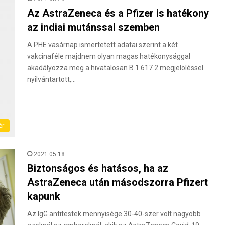
Az AstraZeneca és a Pfizer is hatékony
az indiai mutánssal szemben
A PHE vasárnap ismertetett adatai szerint a két
vakcinaféle majdnem olyan magas hatékonysággal
akadályozza meg a hivatalosan B.1.617.2 megjelöléssel
nyilvántartott,…
ér
2021.05.18.
Biztonságos és hatásos, ha az
AstraZeneca után másodszorra Pfizert
kapunk
Az IgG antitestek mennyisége 30-40-szer volt nagyobb