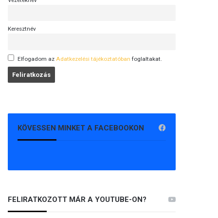
Vezetéknév
Keresztnév
Elfogadom az
Adatkezelési tájékoztatóban
foglaltakat.
KÖVESSEN MINKET A FACEBOOKON
FELIRATKOZOTT MÁR A YOUTUBE-ON?