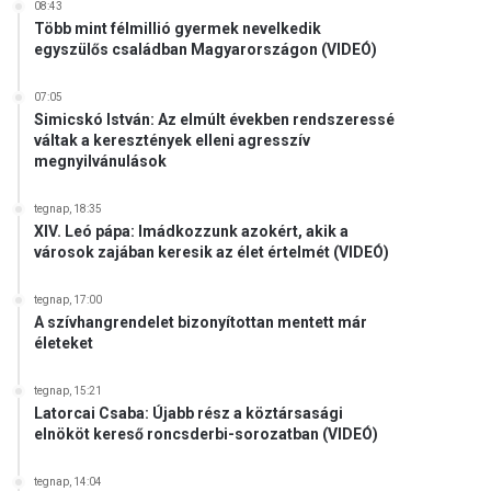
08:43
Több mint félmillió gyermek nevelkedik
egyszülős családban Magyarországon (VIDEÓ)
07:05
Simicskó István: Az elmúlt években rendszeressé
váltak a keresztények elleni agresszív
megnyilvánulások
tegnap, 18:35
XIV. Leó pápa: Imádkozzunk azokért, akik a
városok zajában keresik az élet értelmét (VIDEÓ)
tegnap, 17:00
A szívhangrendelet bizonyítottan mentett már
életeket
tegnap, 15:21
Latorcai Csaba: Újabb rész a köztársasági
elnököt kereső roncsderbi-sorozatban (VIDEÓ)
tegnap, 14:04