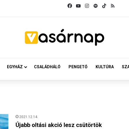
Facebook
YouTube
Instagram
Spotify
TikTok
RSS
EGYHÁZ
CSALÁDHÁLÓ
PENGETŐ
KULTÚRA
SZ
2021.12.14.
Újabb oltási akció lesz csütörtök