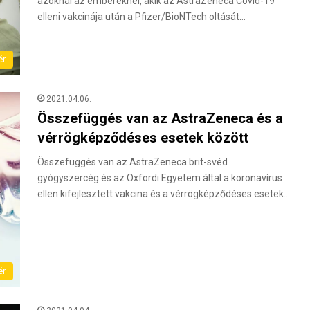
azoknál az embereknél, akik az AstraZeneca Covid-19
elleni vakcinája után a Pfizer/BioNTech oltását…
ér
2021.04.06.
Összefüggés van az AstraZeneca és a
vérrögképződéses esetek között
Összefüggés van az AstraZeneca brit-svéd
gyógyszercég és az Oxfordi Egyetem által a koronavírus
ellen kifejlesztett vakcina és a vérrögképződéses esetek…
ér