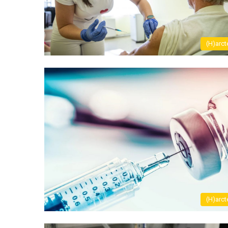
(H)arct
(H)arct