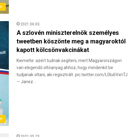
ér
2021.06.03.
A szlovén miniszterelnök személyes
tweetben köszönte meg a magyaroktól
kapott kölcsönvakcinákat
Kiemelte: azért tudnak segíteni, mert Magyarországon
van elegendő oltóanyag ahhoz, hogy mindenkit be
tudjanak oltani, aki regisztrált. pic.twitter.com/L0Iu6VxnTJ
— Janez…
ér
2021.05.23.