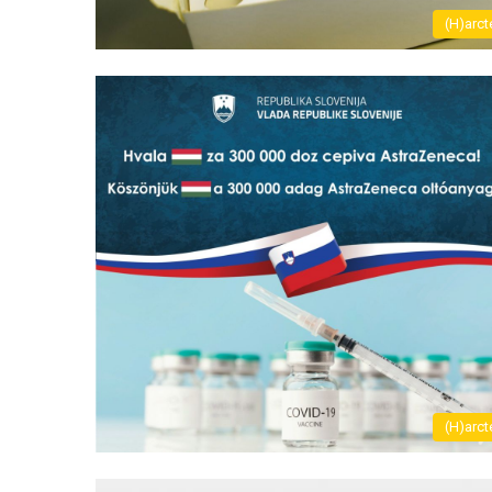
(H)arct
(H)arct