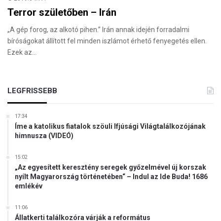
Terror születőben – Irán
„A gép forog, az alkotó pihen.” Irán annak idején forradalmi
bíróságokat állított fel minden iszlámot érhető fenyegetés ellen.
Ezek az…
LEGFRISSEBB
17:34
Íme a katolikus fiatalok szöuli Ifjúsági Világtalálkozójának
himnusza (VIDEÓ)
15:02
„Az egyesített keresztény seregek győzelmével új korszak
nyílt Magyarország történetében“ – Indul az Ide Buda! 1686
emlékév
11:06
Állatkerti találkozóra várják a református