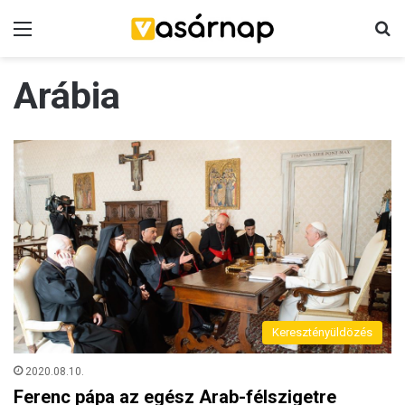
Menü
K
Arábia
Keresztényüldözés
2020.08.10.
Ferenc pápa az egész Arab-félszigetre