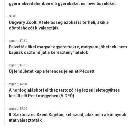
gyermekvédelemben élő gyerekeket és nevelőszülőket
08:08
Ungváry Zsolt: A felelősség azokat is terheli, akik a
döntéshozót kiválasztják
tegnap, 17:40
Felvették őket magyar egyetemekre, mégsem jöhetnek: nem
kapnak ösztöndíjat a keresztény fiatalok
tegnap, 16:00
Új lendületet kap a ferences jelenlét Pécsett
tegnap, 14:28
A honfoglaláskori elithez tartozó régészeti leletegyüttes
került elő Pest megyében (VIDEÓ)
tegnap, 13:04
II. Szixtusz és Szent Kajetán, két szent, akik nem a könnyebb
utat választották