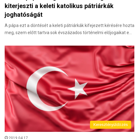
kiterjeszti a keleti katolikus pátriárkák
joghatóságát
A pápa ezt a döntését a keleti pátriárkák kifejezett kérésére hozta
meg, szem előtt tartva sok évszázados történelmi előjogaikat e…
Keresztényüldözés
2019.04.17.