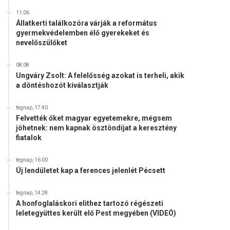
11:06
Állatkerti találkozóra várják a református
gyermekvédelemben élő gyerekeket és
nevelőszülőket
08:08
Ungváry Zsolt: A felelősség azokat is terheli, akik
a döntéshozót kiválasztják
tegnap, 17:40
Felvették őket magyar egyetemekre, mégsem
jöhetnek: nem kapnak ösztöndíjat a keresztény
fiatalok
tegnap, 16:00
Új lendületet kap a ferences jelenlét Pécsett
tegnap, 14:28
A honfoglaláskori elithez tartozó régészeti
leletegyüttes került elő Pest megyében (VIDEÓ)