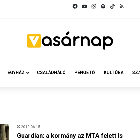
Facebook
YouTube
Instagram
Spotify
TikTok
RSS
EGYHÁZ
CSALÁDHÁLÓ
PENGETŐ
KULTÚRA
SZ
2019.06.15.
Guardian: a kormány az MTA felett is