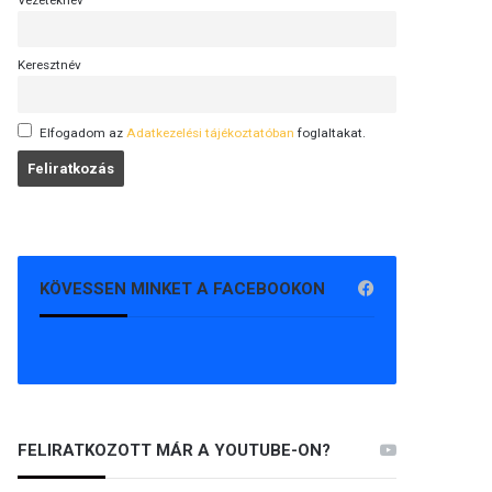
Vezetéknév
Keresztnév
Elfogadom az
Adatkezelési tájékoztatóban
foglaltakat.
KÖVESSEN MINKET A FACEBOOKON
FELIRATKOZOTT MÁR A YOUTUBE-ON?