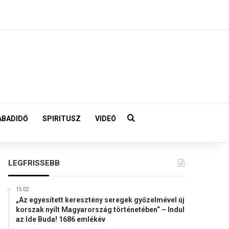
Keresés:
ABADIDŐ
SPIRITUSZ
VIDEÓ
LEGFRISSEBB
15:02
„Az egyesített keresztény seregek győzelmével új
korszak nyílt Magyarország történetében“ – Indul
az Ide Buda! 1686 emlékév