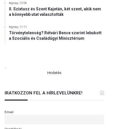
tegnap, 13:04
II. Szixtusz és Szent Kajetán, két szent, akik nem
a könnyebb utat választották
tegnap, 11:11
Törvénytelenség? Rétvári Bence szerint lebukott
a Szociális és Családügyi Minisztérium
.
Hirdetés
IRATKOZZON FEL A HÍRLEVELÜNKRE!
Email