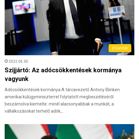
(H)arctér
2022.06.30.
Szijjártó: Az adócsökkentések kormánya
vagyunk
Adócsökkentések kormánya A tárcavezető Antony Blinken
amerikai külügyminiszterrel folytatott megbeszéléséről
beszámolva kiemelte: minél alacsonyabbak a munkát, a
vállalkozásokat terhelő adók,…