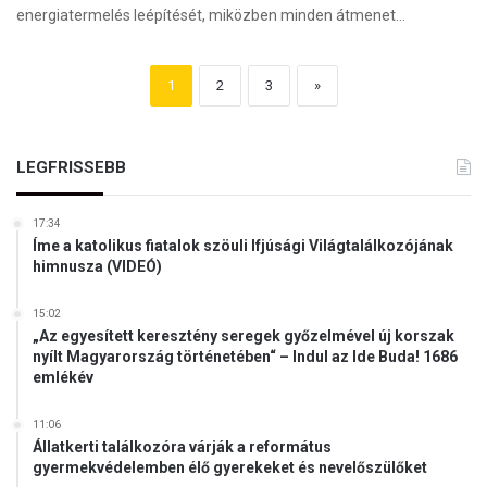
energiatermelés leépítését, miközben minden átmenet…
1
2
3
»
LEGFRISSEBB
17:34
Íme a katolikus fiatalok szöuli Ifjúsági Világtalálkozójának
himnusza (VIDEÓ)
15:02
„Az egyesített keresztény seregek győzelmével új korszak
nyílt Magyarország történetében“ – Indul az Ide Buda! 1686
emlékév
11:06
Állatkerti találkozóra várják a református
gyermekvédelemben élő gyerekeket és nevelőszülőket