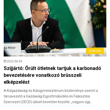
(H)arctér
2022.06.09.
Szijjártó: Őrült ötletnek tartjuk a karbonadó
bevezetésére vonatkozó brüsszeli
elképzelést
A Külgazdasági és Külügyminisztérium közleménye szerint a
tárcavezető a Gazdasági Együttműködési és Fejlesztési
Szervezet (OECD) ülését követően közölte: „nagyon úgy…