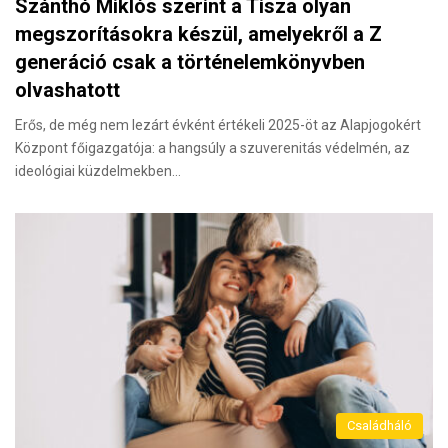
Szánthó Miklós szerint a Tisza olyan
megszorításokra készül, amelyekről a Z
generáció csak a történelemkönyvben
olvashatott
Erős, de még nem lezárt évként értékeli 2025-öt az Alapjogokért
Központ főigazgatója: a hangsúly a szuverenitás védelmén, az
ideológiai küzdelmekben…
Családháló