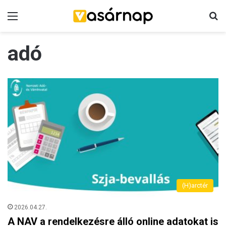
Menü
K
adó
(H)arctér
2026.04.27.
A NAV a rendelkezésre álló online adatokat is