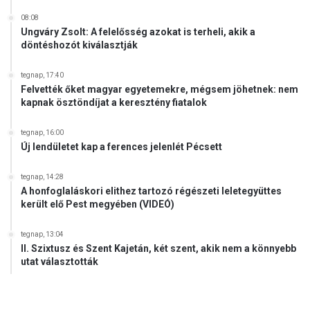
08:08
Ungváry Zsolt: A felelősség azokat is terheli, akik a
döntéshozót kiválasztják
tegnap, 17:40
Felvették őket magyar egyetemekre, mégsem jöhetnek: nem
kapnak ösztöndíjat a keresztény fiatalok
tegnap, 16:00
Új lendületet kap a ferences jelenlét Pécsett
tegnap, 14:28
A honfoglaláskori elithez tartozó régészeti leletegyüttes
került elő Pest megyében (VIDEÓ)
tegnap, 13:04
II. Szixtusz és Szent Kajetán, két szent, akik nem a könnyebb
utat választották