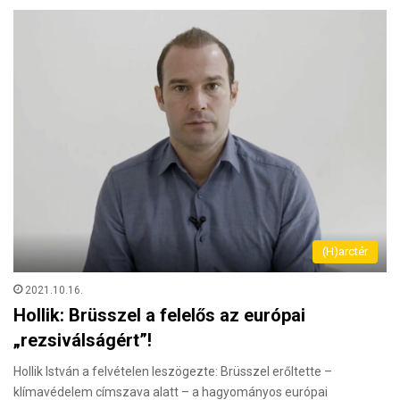
(H)arctér
2021.10.16.
Hollik: Brüsszel a felelős az európai
„rezsiválságért”!
Hollik István a felvételen leszögezte: Brüsszel erőltette –
klímavédelem címszava alatt – a hagyományos európai