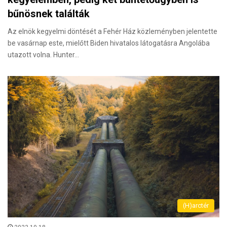
bűnösnek találták
Az elnök kegyelmi döntését a Fehér Ház közleményben jelentette
be vasárnap este, mielőtt Biden hivatalos látogatásra Angolába
utazott volna. Hunter…
(H)arctér