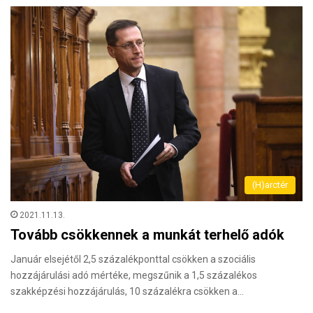
(H)arctér
2021.11.13.
Tovább csökkennek a munkát terhelő adók
Január elsejétől 2,5 százalékponttal csökken a szociális
hozzájárulási adó mértéke, megszűnik a 1,5 százalékos
szakképzési hozzájárulás, 10 százalékra csökken a…