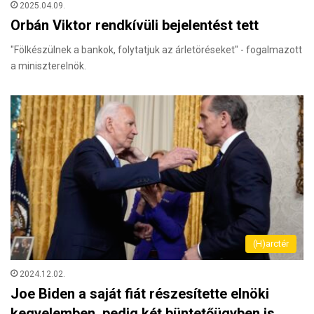
2025.04.09.
Orbán Viktor rendkívüli bejelentést tett
"Fölkészülnek a bankok, folytatjuk az árletöréseket" - fogalmazott
a miniszterelnök.
(H)arctér
2024.12.02.
Joe Biden a saját fiát részesítette elnöki
kegyelemben, pedig két büntetőügyben is