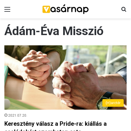
Menü
K
Ádám-Éva Misszió
(H)arctér
2021.07.20.
Keresztény válasz a Pride-ra: kiállás a