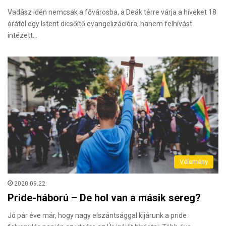
Vadász idén nemcsak a fővárosba, a Deák térre várja a híveket 18
órától egy Istent dicsőítő evangelizációra, hanem felhívást
intézett…
Vélemény
2020.09.22.
Pride-háború – De hol van a másik sereg?
Jó pár éve már, hogy nagy elszántsággal kijárunk a pride