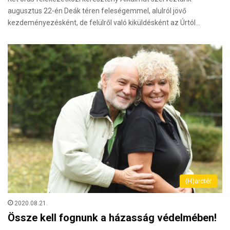
augusztus 22-én Deák téren feleségemmel, alulról jövő
kezdeményezésként, de felülről való kiküldésként az Úrtól…
(H)arctér
2020.08.21.
Össze kell fognunk a házasság védelmében!