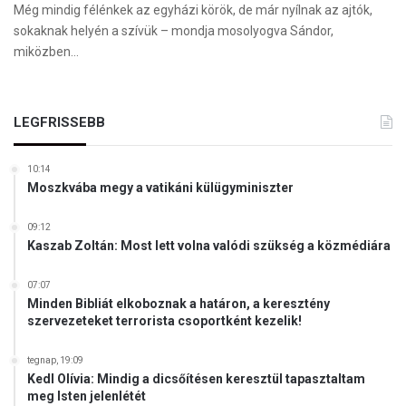
Még mindig félénkek az egyházi körök, de már nyílnak az ajtók,
sokaknak helyén a szívük – mondja mosolyogva Sándor,
miközben…
LEGFRISSEBB
10:14
Moszkvába megy a vatikáni külügyminiszter
09:12
Kaszab Zoltán: Most lett volna valódi szükség a közmédiára
07:07
Minden Bibliát elkoboznak a határon, a keresztény
szervezeteket terrorista csoportként kezelik!
tegnap, 19:09
Kedl Olívia: Mindig a dicsőítésen keresztül tapasztaltam
meg Isten jelenlétét