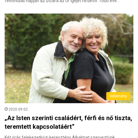
felvonulás napján az utcára az Úr igéjét hirdetni. Több éve…
Vélemény
2020.09.02.
„Az Isten szerinti családért, férfi és nő tiszta,
teremtett kapcsolatáért”
Két órás felekezetközi keresztény Alkalmat szerveztünk