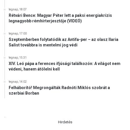
tegnap, 18:07
Rétvári Bence: Magyar Péter lett a paksi energiakrízis
legnagyobb rémhírterjesztője (VIDEÓ)
tegnap, 17:00
Szeptemberben folytatódik az Antifa-per – az olasz Ilaria
Salist továbbra is mentelmi jog védi
tegnap, 15:31
XIV. Leó pápa a ferences ifjúsági találkozón: A világot nem
védeni, hanem átölelni kell
tegnap, 14:02
Felháborító! Megrongálták Radnóti Miklós szobrát a
szerbiai Borban
.
Hirdetés