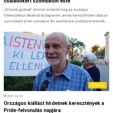
családokért szombaton este
„Őrtüzek gyúlnak” címmel rendezik meg az országos
felekezetközi alkalmat Budapesten, amely keresztények válasza
a provokatív pride-vonulásra. Az eseményre a lobbiszervezetek…
(H)arctér
2021.02.10.
Országos kiállást hirdetnek keresztények a
Pride-felvonulás napjára