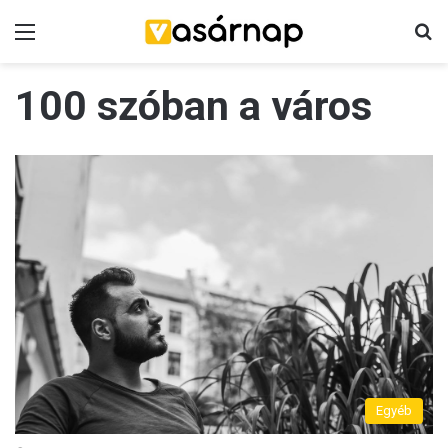
Menü
K
100 szóban a város
Egyéb