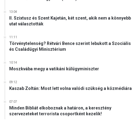
13:04
II. Szixtusz és Szent Kajetán, két szent, akik nem a könnyebb
utat választották
11:11
Törvénytelenség? Rétvári Bence szerint lebukott a Szociális
és Családügyi Minisztérium
10:14
Moszkvába megy a vatikáni külügyminiszter
09:12
Kaszab Zoltán: Most lett volna valódi szükség a közmédiára
07:07
Minden Bibliát elkoboznak a határon, a keresztény
szervezeteket terrorista csoportként kezelik!