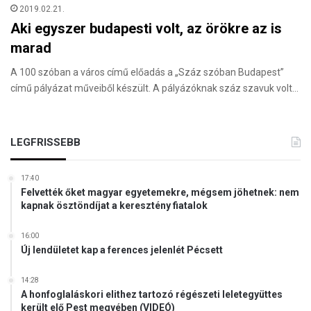
2019.02.21.
Aki egyszer budapesti volt, az örökre az is
marad
A 100 szóban a város című előadás a „Száz szóban Budapest”
című pályázat műveiből készült. A pályázóknak száz szavuk volt…
LEGFRISSEBB
17:40
Felvették őket magyar egyetemekre, mégsem jöhetnek: nem
kapnak ösztöndíjat a keresztény fiatalok
16:00
Új lendületet kap a ferences jelenlét Pécsett
14:28
A honfoglaláskori elithez tartozó régészeti leletegyüttes
került elő Pest megyében (VIDEÓ)