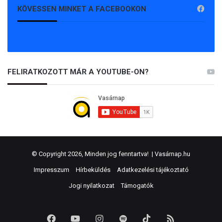
KÖVESSEN MINKET A FACEBOOKON
FELIRATKOZOTT MÁR A YOUTUBE-ON?
© Copyright 2026, Minden jog fenntartva! |
Vasárnap.hu
Impresszum
Hírbeküldés
Adatkezelési tájékoztató
Jogi nyilatkozat
Támogatók
Facebook
YouTube
Instagram
Spotify
TikTok
RSS