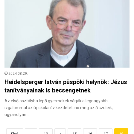
2024.08.29.
Heidelsperger István püspöki helynök: Jézus
tanítványainak is becsengetnek
Az első osztályba lépő gyermekek várják a legnagyobb
izgalommal az új iskolai év kezdetét, no meg az ő szüleik,
ugyanolyan…
Első
...
10
«
15
16
17
18