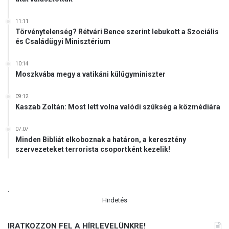
11:11
Törvénytelenség? Rétvári Bence szerint lebukott a Szociális
és Családügyi Minisztérium
10:14
Moszkvába megy a vatikáni külügyminiszter
09:12
Kaszab Zoltán: Most lett volna valódi szükség a közmédiára
07:07
Minden Bibliát elkoboznak a határon, a keresztény
szervezeteket terrorista csoportként kezelik!
.
Hirdetés
IRATKOZZON FEL A HÍRLEVELÜNKRE!