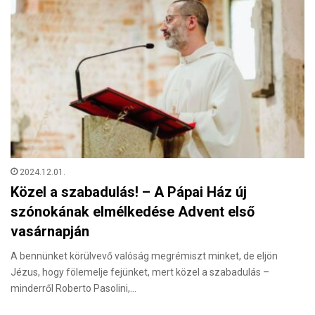
2024.12.01.
Közel a szabadulás! – A Pápai Ház új
szónokának elmélkedése Advent első
vasárnapján
A bennünket körülvevő valóság megrémiszt minket, de eljön
Jézus, hogy fölemelje fejünket, mert közel a szabadulás –
minderről Roberto Pasolini,…