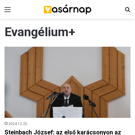
Menü
K
Evangélium+
2024.12.25.
Steinbach József: az első karácsonyon az