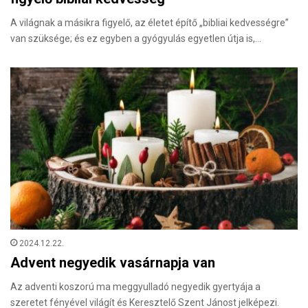
A világnak a másikra figyelő, az életet építő „bibliai kedvességre”
van szüksége; és ez egyben a gyógyulás egyetlen útja is,…
2024.12.22.
Advent negyedik vasárnapja van
Az adventi koszorú ma meggyulladó negyedik gyertyája a
szeretet fényével világít és Keresztelő Szent Jánost jelképezi.