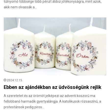
túlnyomó többsége több pénzt áldoz jótékonyságra, mint azok,
akik nem olvassák a…
2024.12.15.
Ebben az ajándékban az üdvösségünk rejlik
A szeretetet és az örömöt jelképezi az adventi koszorú ma
fellobbanó harmadik gyertyalángja. A katolikusok rózsaszínű, a
protestánsok pedig piros…