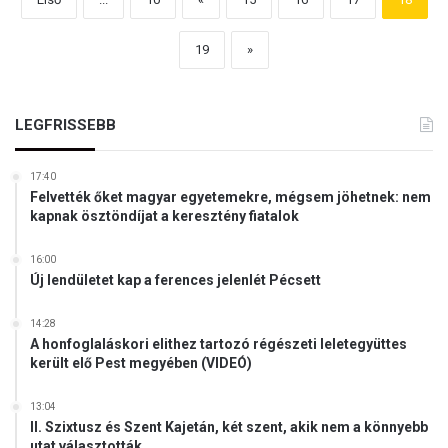
19
»
LEGFRISSEBB
17:40
Felvették őket magyar egyetemekre, mégsem jöhetnek: nem
kapnak ösztöndíjat a keresztény fiatalok
16:00
Új lendületet kap a ferences jelenlét Pécsett
14:28
A honfoglaláskori elithez tartozó régészeti leletegyüttes
került elő Pest megyében (VIDEÓ)
13:04
II. Szixtusz és Szent Kajetán, két szent, akik nem a könnyebb
utat választották