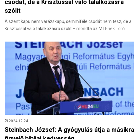
csodát, de a Krisztussal való találkozásra
szólít
A szent kapu nem varázskapu, semmiféle csodát nem tesz, de a
Krisztussal való találkozásra szólít – mondta az MTI-nek Törő…
2024.12.24.
Steinbach József: A gyógyulás útja a másikra
figyelő bibliai kedvesség