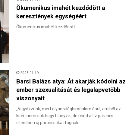
Ökumenikus imahét kezdődött a
keresztények egységéért
Ökumenikus imahét kezdődött.
2025.01.19.
Barsi Balázs atya: Át akarják kódolni az
ember szexualitását és legalapvetőbb
viszonyait
„Vigyázzunk, mert olyan világbirodalom épül, amiből az
Isten nemcsak hogy hiányzik, de mind a tíz parancs
ellenében új parancsokat fognak…