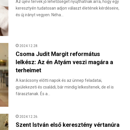
Az újévi tervek jó lehetőséget nyújthatnak arra, hogy egy
keresztyén tudatosan adjon választ életének kérdéseire,
és új irányt vegyen. Néha…
2024.12.28.
Csoma Judit Margit református
lelkész: Az én Atyám veszi magára a
terheimet
A karácsony előtti napok és az ünnep feladatai,
gyülekezeti és családi, bár mindig lelkesítenek, de el is
fárasztanak. És a…
2024.12.26.
Szent István első keresztény vértanúra