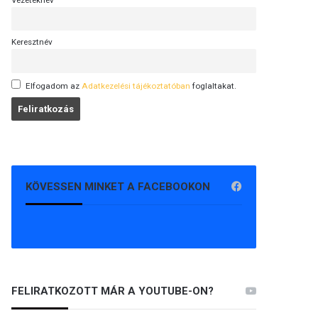
Vezetéknév
Keresztnév
Elfogadom az
Adatkezelési tájékoztatóban
foglaltakat.
KÖVESSEN MINKET A FACEBOOKON
FELIRATKOZOTT MÁR A YOUTUBE-ON?