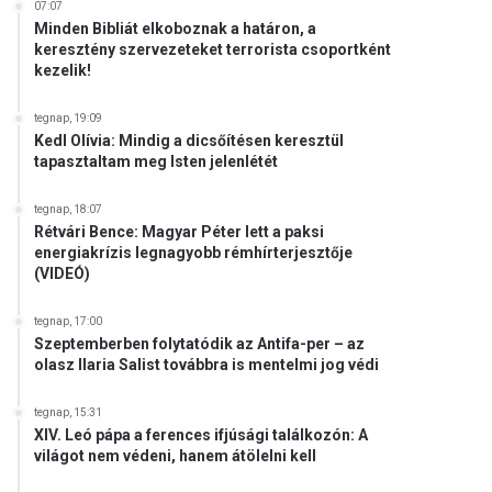
07:07
Minden Bibliát elkoboznak a határon, a
keresztény szervezeteket terrorista csoportként
kezelik!
tegnap, 19:09
Kedl Olívia: Mindig a dicsőítésen keresztül
tapasztaltam meg Isten jelenlétét
tegnap, 18:07
Rétvári Bence: Magyar Péter lett a paksi
energiakrízis legnagyobb rémhírterjesztője
(VIDEÓ)
tegnap, 17:00
Szeptemberben folytatódik az Antifa-per – az
olasz Ilaria Salist továbbra is mentelmi jog védi
tegnap, 15:31
XIV. Leó pápa a ferences ifjúsági találkozón: A
világot nem védeni, hanem átölelni kell