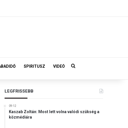
Keresés:
ABADIDŐ
SPIRITUSZ
VIDEÓ
LEGFRISSEBB
09:12
Kaszab Zoltán: Most lett volna valódi szükség a
közmédiára