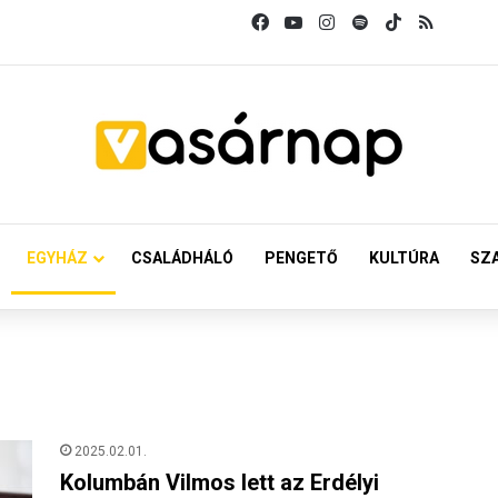
Facebook
YouTube
Instagram
Spotify
TikTok
RSS
EGYHÁZ
CSALÁDHÁLÓ
PENGETŐ
KULTÚRA
SZ
2025.02.01.
Kolumbán Vilmos lett az Erdélyi