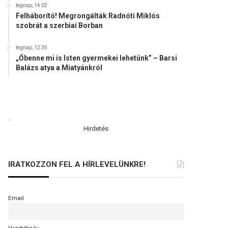
tegnap, 14:02
Felháborító! Megrongálták Radnóti Miklós
szobrát a szerbiai Borban
tegnap, 12:35
„Őbenne mi is Isten gyermekei lehetünk” – Barsi
Balázs atya a Miatyánkról
.
Hirdetés
IRATKOZZON FEL A HÍRLEVELÜNKRE!
Email