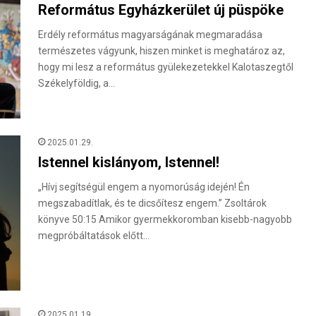
Református Egyházkerület új püspöke
Erdély református magyarságának megmaradása
természetes vágyunk, hiszen minket is meghatároz az,
hogy mi lesz a református gyülekezetekkel Kalotaszegtől
Székelyföldig, a…
2025.01.29.
Istennel kislányom, Istennel!
„Hívj segítségül engem a nyomorúság idején! Én
megszabadítlak, és te dicsőítesz engem.” Zsoltárok
könyve 50:15 Amikor gyermekkoromban kisebb-nagyobb
megpróbáltatások előtt…
2025.01.19.