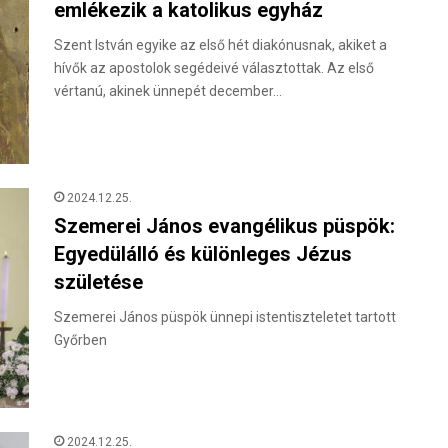
emlékezik a katolikus egyház
Szent István egyike az első hét diakónusnak, akiket a
hívők az apostolok segédeivé választottak. Az első
vértanú, akinek ünnepét december…
2024.12.25.
Szemerei János evangélikus püspök:
Egyedülálló és különleges Jézus
születése
Szemerei János püspök ünnepi istentiszteletet tartott
Győrben
2024.12.25.