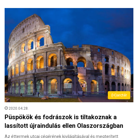
(H)arctér
2020.04.28.
Püspökök és fodrászok is tiltakoznak a
lassított újraindulás ellen Olaszországban
Az éttermek utcai cégérének kivilágításával és megterített