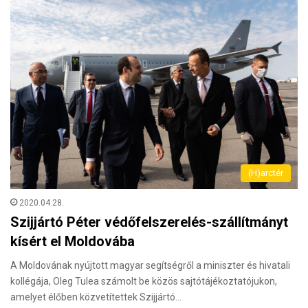
(H)arctér
2020.04.28.
Szijjártó Péter védőfelszerelés-szállítmányt
kísért el Moldovába
A Moldovának nyújtott magyar segítségről a miniszter és hivatali
kollégája, Oleg Tulea számolt be közös sajtótájékoztatójukon,
amelyet élőben közvetítettek Szijjártó…