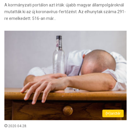
A kormányzati portálon azt írták: újabb magyar állampolgároknál
mutatták ki az új koronavírus-fertőzést. Az elhunytak száma 291-
re emelkedett. 516-an már…
(H)arctér
2020.04.28.