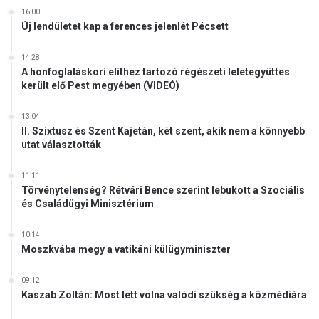
16:00
Új lendületet kap a ferences jelenlét Pécsett
14:28
A honfoglaláskori elithez tartozó régészeti leletegyüttes
került elő Pest megyében (VIDEÓ)
13:04
II. Szixtusz és Szent Kajetán, két szent, akik nem a könnyebb
utat választották
11:11
Törvénytelenség? Rétvári Bence szerint lebukott a Szociális
és Családügyi Minisztérium
10:14
Moszkvába megy a vatikáni külügyminiszter
09:12
Kaszab Zoltán: Most lett volna valódi szükség a közmédiára