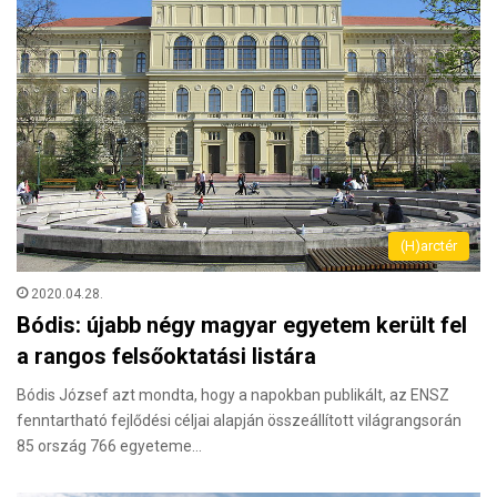
(H)arctér
2020.04.28.
Bódis: újabb négy magyar egyetem került fel
a rangos felsőoktatási listára
Bódis József azt mondta, hogy a napokban publikált, az ENSZ
fenntartható fejlődési céljai alapján összeállított világrangsorán
85 ország 766 egyeteme…