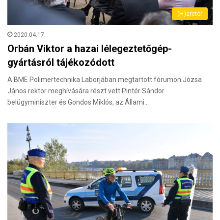
(H)arctér
2020.04.17.
Orbán Viktor a hazai lélegeztetőgép-
gyártásról tájékozódott
A BME Polimertechnika Laborjában megtartott fórumon Józsa
János rektor meghívására részt vett Pintér Sándor
belügyminiszter és Gondos Miklós, az Állami…