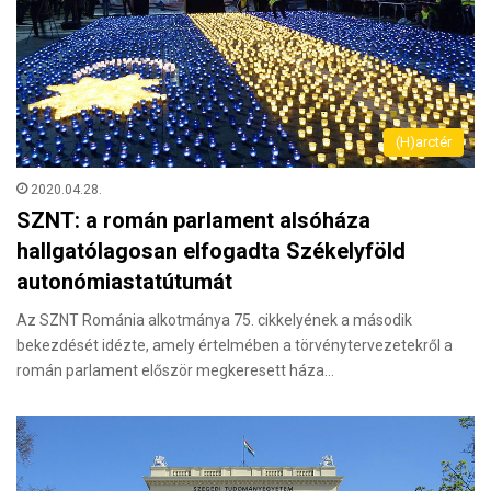
(H)arctér
2020.04.28.
SZNT: a román parlament alsóháza
hallgatólagosan elfogadta Székelyföld
autonómiastatútumát
Az SZNT Románia alkotmánya 75. cikkelyének a második
bekezdését idézte, amely értelmében a törvénytervezetekről a
román parlament először megkeresett háza…