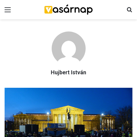
Menü
K
Hujbert István