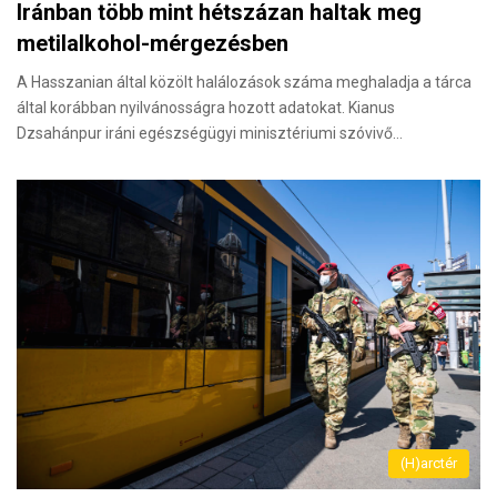
Iránban több mint hétszázan haltak meg
metilalkohol-mérgezésben
A Hasszanian által közölt halálozások száma meghaladja a tárca
által korábban nyilvánosságra hozott adatokat. Kianus
Dzsahánpur iráni egészségügyi minisztériumi szóvivő…
(H)arctér