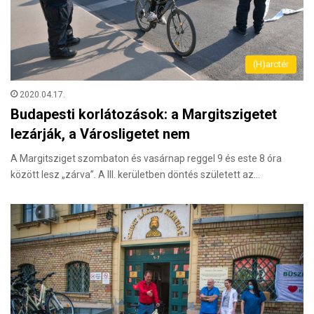
(H)arctér
2020.04.17.
Budapesti korlátozások: a Margitszigetet
lezárják, a Városligetet nem
A Margitsziget szombaton és vasárnap reggel 9 és este 8 óra
között lesz „zárva”. A III. kerületben döntés született az…