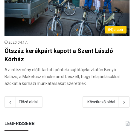
(H)arctér
2020.04.17.
Ötszáz kerékpárt kapott a Szent László
Kórház
Az intézmény előtt tartott pénteki sajtótájékoztatón Benyó
Balázs, a Maketusz elnöke arról beszélt, hogy felajánlásukkal
azokat a kórházi munkatársakat szeretnék…
Előző oldal
Következő oldal
LEGFRISSEBB