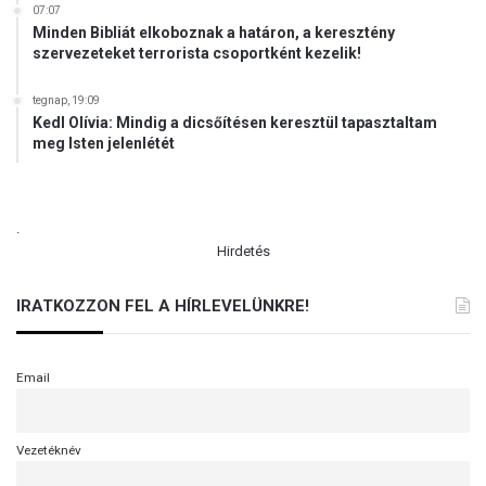
07:07
Minden Bibliát elkoboznak a határon, a keresztény
szervezeteket terrorista csoportként kezelik!
tegnap, 19:09
Kedl Olívia: Mindig a dicsőítésen keresztül tapasztaltam
meg Isten jelenlétét
.
Hirdetés
IRATKOZZON FEL A HÍRLEVELÜNKRE!
Email
Vezetéknév