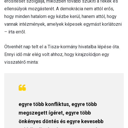
erősítését szolgálja, miközben tovább szűkíti a fékek és
ellensúlyok mozgásterét. A demokrácia nem attól erős,
hogy minden hatalom egy kézbe kerül, hanem attól, hogy
vannak intézmények, amelyek képesek egymást korlátozni
– írta erről.
Ötvenhét nap telt el a Tisza-kormány hivatalba lépése óta.
Ennyi idő már elég volt ahhoz, hogy kirajzolódjon egy
visszatérő minta:
egyre több konfliktus, egyre több
megszegett ígéret, egyre több
önkényes döntés és egyre kevesebb