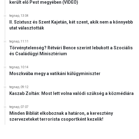
került elő Pest megyében (VIDEÓ)
c
o
s
s
i
tegnap, 13:04
t
E
II. Szixtusz és Szent Kajetán, két szent, akik nem a könnyebb
á
utat választották
g
m
y
o
h
tegnap, 11:11
g
Törvénytelenség? Rétvári Bence szerint lebukott a Szociális
á
a
és Családügyi Minisztérium
z
t
m
á
e
tegnap, 10:14
s
Moszkvába megy a vatikáni külügyminiszter
g
t
y
e
tegnap, 09:12
Kaszab Zoltán: Most lett volna valódi szükség a közmédiára
p
a
p
tegnap, 07:07
j
Minden Bibliát elkoboznak a határon, a keresztény
szervezeteket terrorista csoportként kezelik!
a
i