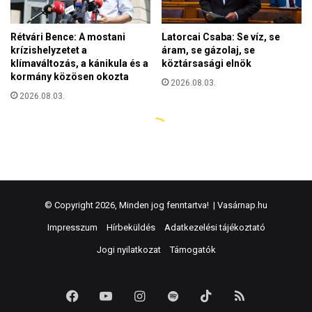
© Copyright 2026, Minden jog fenntartva! |
Vasárnap.hu
Impresszum
Hírbeküldés
Adatkezelési tájékoztató
Jogi nyilatkozat
Támogatók
Facebook
YouTube
Instagram
Spotify
TikTok
RSS