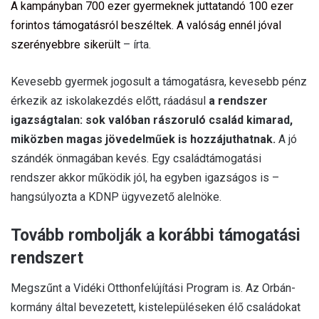
A kampányban 700 ezer gyermeknek juttatandó 100 ezer
forintos támogatásról beszéltek. A valóság ennél jóval
szerényebbre sikerült
– írta.
Kevesebb gyermek jogosult a támogatásra, kevesebb pénz
érkezik az iskolakezdés előtt, ráadásul
a rendszer
igazságtalan: sok valóban rászoruló család kimarad,
miközben magas jövedelműek is hozzájuthatnak.
A jó
szándék önmagában kevés. Egy családtámogatási
rendszer akkor működik jól, ha egyben igazságos is –
hangsúlyozta a KDNP ügyvezető alelnöke.
Tovább rombolják a korábbi támogatási
rendszert
Megszűnt a Vidéki Otthonfelújítási Program is. Az Orbán-
kormány által bevezetett, kistelepüléseken élő családokat