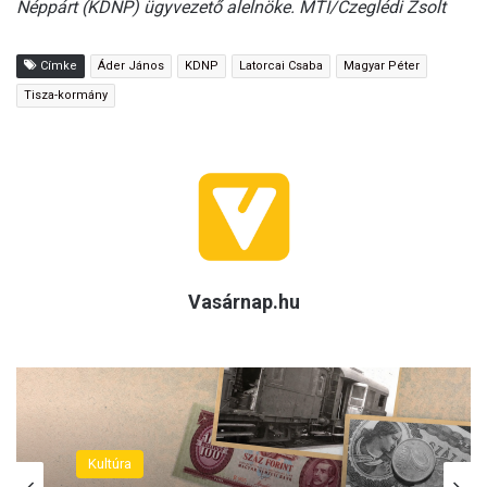
Néppárt (KDNP) ügyvezető alelnöke. MTI/Czeglédi Zsolt
Címke
Áder János
KDNP
Latorcai Csaba
Magyar Péter
Tisza-kormány
Vasárnap.hu
Kultúra