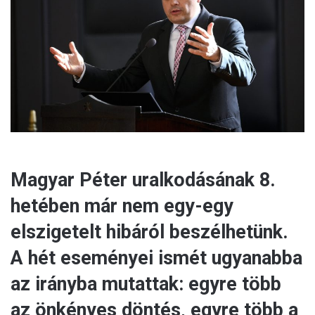
m
a
i
l
Magyar Péter uralkodásának 8.
hetében már nem egy-egy
elszigetelt hibáról beszélhetünk.
A hét eseményei ismét ugyanabba
az irányba mutattak: egyre több
az önkényes döntés, egyre több a