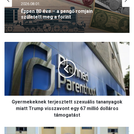
2026.08.01.
Éppen 80 éve – a pengő romjain
született meg a forint
G
y
e
r
m
e
k
e
k
Gyermekeknek terjesztett szexuális tananyagok
n
e
miatt Trump visszavont egy 67 millió dolláros
k
támogatást
t
e
1
r