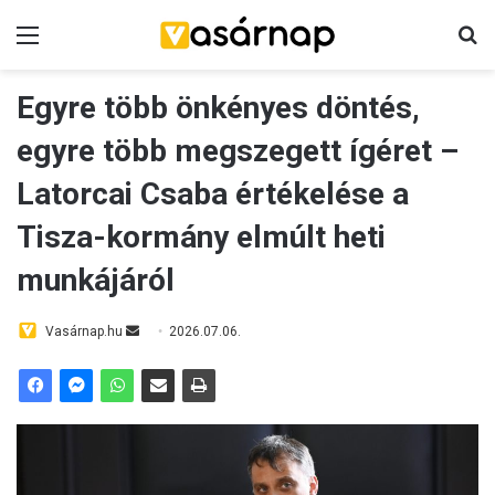
Menü
K
Egyre több önkényes döntés,
egyre több megszegett ígéret –
Latorcai Csaba értékelése a
Tisza-kormány elmúlt heti
munkájáról
Vasárnap.hu
S
2026.07.06.
e
n
d
a
n
e