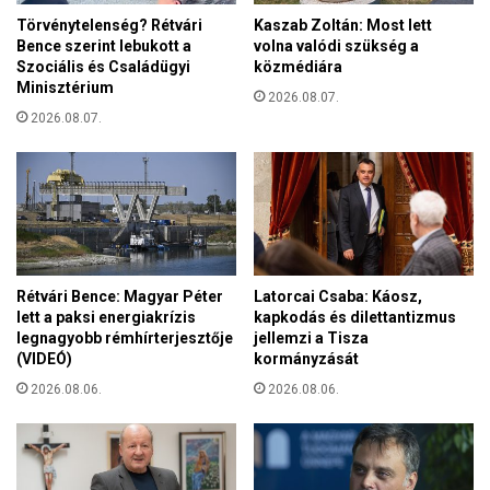
a
n
n
Törvénytelenség? Rétvári
Kaszab Zoltán: Most lett
y
Bence szerint lebukott a
volna valódi szükség a
–
a
Szociális és Családügyi
közmédiára
n
g
Minisztérium
e
2026.08.07.
o
m
2026.08.07.
k
z
m
e
i
t
a
k
t
ö
t
z
T
i
r
Rétvári Bence: Magyar Péter
Latorcai Csaba: Káosz,
l
u
lett a paksi energiakrízis
kapkodás és dilettantizmus
e
m
legnagyobb rémhírterjesztője
jellemzi a Tisza
l
p
(VIDEÓ)
kormányzását
k
v
2026.08.06.
2026.08.06.
i
i
g
s
y
s
a
z
k