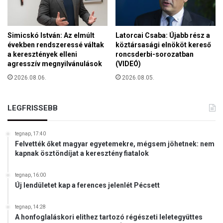
a
o
v
r
o
l
n
Simicskó István: Az elmúlt
Latorcai Csaba: Újabb rész a
a
t
években rendszeressé váltak
köztársasági elnököt kereső
t
e
a keresztények elleni
roncsderbi-sorozatban
o
agresszív megnyilvánulások
(VIDEÓ)
g
n
y
2026.08.06.
2026.08.05.
v
6
e
7
t
m
LEGFRISSEBB
t
i
e
l
k
tegnap, 17:40
l
r
Felvették őket magyar egyetemekre, mégsem jöhetnek: nem
i
kapnak ösztöndíjat a keresztény fiatalok
é
ó
s
d
z
tegnap, 16:00
o
t
Új lendületet kap a ferences jelenlét Pécsett
l
a
l
P
tegnap, 14:28
á
é
A honfoglaláskori elithez tartozó régészeti leletegyüttes
r