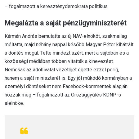
– fogalmazott a kereszténydemokrata politikus.
Megalázta a saját pénzügyminiszterét
Kármán András bemutatta az új NAV-elnököt, szakmailag
méltatta, majd néhány nappal később Magyar Péter kihátrált
a döntés mögül. Tette mindezt azért, mert a sajtóban és a
közösségi médiában többen vitatták a kinevezést.
Nemcsak az adóhivatal vezetőjét égette ezzel porig,
hanem a saját miniszterét is. Egy jól működő kormányban a
személyi döntéseket nem Facebook-kommentek alapján
hozzák meg – fogalmazott az Országgyűlés KDNP-s
alelnöke.