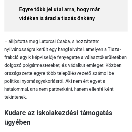
Egyre több jel utal arra, hogy már
vidéken is árad a tiszás önkény
– állípította meg Latorcai Csaba, s hozzátette:
nyilvánosságra került egy hangfelvétel, amelyen a Tisza-
frakció egyik képviselője fenyegette a választókerületében
dolgozó polgármestereket, és vádalkut emleget. Közben
országszerte egyre több településvezető számol be
politikai nyomásgyakorlásról. Aki nem ért egyet a
hatalommal, arra nem partnerként, hanem ellenfélként
tekintenek.
Kudarc az iskolakezdési támogatás
ügyében