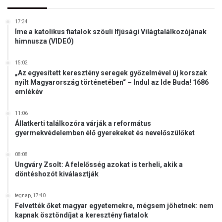
k
z
e
ö
17:34
l
t
Íme a katolikus fiatalok szöuli Ifjúsági Világtalálkozójának
é
himnusza (VIDEÓ)
t
s
k
e
e
15:02
a
r
„Az egyesített keresztény seregek győzelmével új korszak
T
nyílt Magyarország történetében“ – Indul az Ide Buda! 1686
e
i
emlékév
s
s
z
z
t
11:06
a
Állatkerti találkozóra várják a református
é
-
gyermekvédelemben élő gyerekeket és nevelőszülőket
n
k
y
o
08:08
e
r
Ungváry Zsolt: A felelősség azokat is terheli, akik a
k
m
döntéshozót kiválasztják
m
á
e
n
tegnap, 17:40
g
y
Felvették őket magyar egyetemekre, mégsem jöhetnek: nem
s
e
kapnak ösztöndíjat a keresztény fiatalok
e