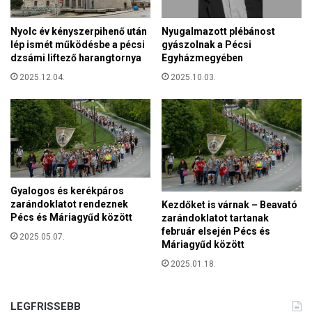
e
r
t
e
Nyolc év kényszerpihenő után
Nyugalmazott plébánost
i
t
lép ismét működésbe a pécsi
gyászolnak a Pécsi
a
-
dzsámi liftező harangtornya
Egyházmegyében
m
L
2025.12.04.
2025.10.03.
a
a
g
t
y
o
a
r
r
c
p
a
é
i
l
C
Gyalogos és kerékpáros
d
s
zarándoklatot rendeznek
Kezdőket is várnak – Beavató
á
a
Pécs és Máriagyűd között
zarándoklatot tartanak
t
b
február elsején Pécs és
2025.05.07.
a
Máriagyűd között
a
z
é
2025.01.18.
ü
r
l
t
d
é
LEGFRISSEBB
ö