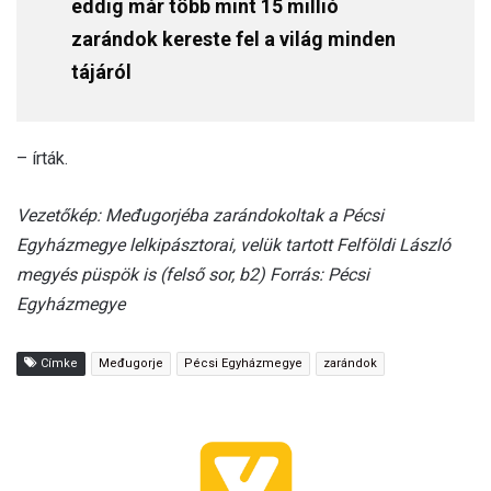
eddig már több mint 15 millió
zarándok kereste fel a világ minden
tájáról
– írták.
Vezetőkép: Međugorjéba zarándokoltak a Pécsi
Egyházmegye lelkipásztorai, velük tartott Felföldi László
megyés püspök is (felső sor, b2) Forrás: Pécsi
Egyházmegye
Címke
Međugorje
Pécsi Egyházmegye
zarándok