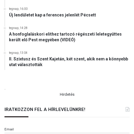
l
g
m
tegnap, 16:00
í
ú
Új lendületet kap a ferences jelenlét Pécsett
t
l
é
t
tegnap, 14:28
s
h
A honfoglaláskori elithez tartozó régészeti leletegyüttes
é
e
került elő Pest megyében (VIDEÓ)
b
t
e
i
tegnap, 13:04
n
m
II. Szixtusz és Szent Kajetán, két szent, akik nem a könnyebb
u
utat választották
n
k
á
.
j
Hirdetés
á
r
ó
IRATKOZZON FEL A HÍRLEVELÜNKRE!
l
Email