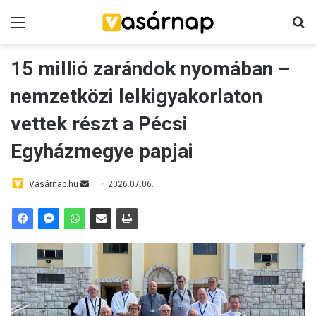
Menü
K
15 millió zarándok nyomában –
nemzetközi lelkigyakorlaton
vettek részt a Pécsi
Egyházmegye papjai
Vasárnap.hu
S
2026.07.06.
e
n
d
a
n
e
m