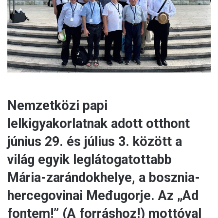
a
i
l
Nemzetközi papi
lelkigyakorlatnak adott otthont
június 29. és július 3. között a
világ egyik leglátogatottabb
Mária-zarándokhelye, a bosznia-
hercegovinai Međugorje. Az „Ad
fontem!” (A forráshoz!) mottóval