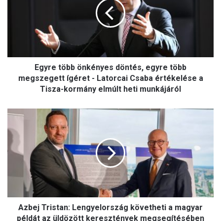
r
e
t
ö
b
b
Egyre több önkényes döntés, egyre több
ö
n
megszegett ígéret - Latorcai Csaba értékelése a
k
Tisza-kormány elmúlt heti munkájáról
é
n
A
y
z
e
b
s
e
d
j
ö
T
n
r
t
i
é
s
s
Azbej Tristan: Lengyelország követheti a magyar
t
,
a
példát az üldözött keresztények megsegítésében