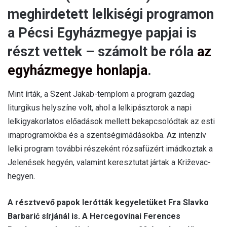
meghirdetett lelkiségi programon
a Pécsi Egyházmegye papjai is
részt vettek – számolt be róla
az
egyházmegye honlapja
.
Mint írták, a Szent Jakab-templom a program gazdag
liturgikus helyszíne volt, ahol a lelkipásztorok a napi
lelkigyakorlatos előadások mellett bekapcsolódtak az esti
imaprogramokba és a szentségimádásokba. Az intenzív
lelki program további részeként rózsafüzért imádkoztak a
Jelenések hegyén, valamint keresztutat jártak a Križevac-
hegyen.
A résztvevő papok lerótták kegyeletüket Fra Slavko
Barbarić sírjánál is. A Hercegovinai Ferences