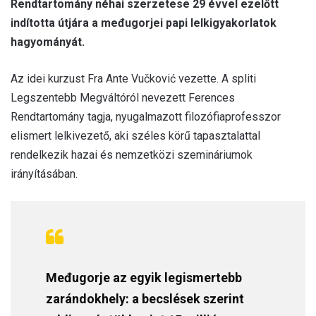
Rendtartomány néhai szerzetese 29 évvel ezelőtt
indította útjára a međugorjei papi lelkigyakorlatok
hagyományát.
Az idei kurzust Fra Ante Vučković vezette. A spliti
Legszentebb Megváltóról nevezett Ferences
Rendtartomány tagja, nyugalmazott filozófiaprofesszor
elismert lelkivezető, aki széles körű tapasztalattal
rendelkezik hazai és nemzetközi szemináriumok
irányításában.
Međugorje az egyik legismertebb
zarándokhely: a becslések szerint