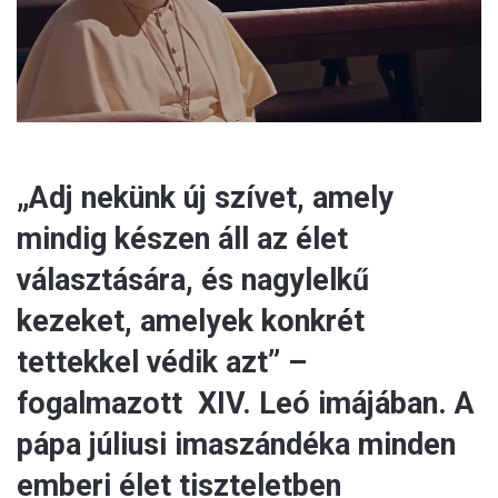
l
„Adj nekünk új szívet, amely
mindig készen áll az élet
választására, és nagylelkű
kezeket, amelyek konkrét
tettekkel védik azt” –
fogalmazott XIV. Leó imájában. A
pápa júliusi imaszándéka minden
emberi élet tiszteletben