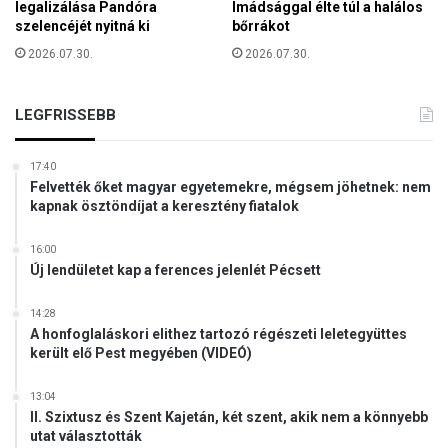
i
legalizálása Pandóra
Imádsággal élte túl a halálos
z
d
szelencéjét nyitná ki
bőrrákot
é
r
2026.07.30.
2026.07.30.
s
á
ö
m
n
á
LEGFRISSEBB
m
j
a
á
g
17:40
r
u
Felvették őket magyar egyetemekre, mégsem jöhetnek: nem
ó
n
kapnak ösztöndíjat a keresztény fiatalok
l
k
h
16:00
o
Új lendületet kap a ferences jelenlét Pécsett
z
14:28
A honfoglaláskori elithez tartozó régészeti leletegyüttes
került elő Pest megyében (VIDEÓ)
13:04
II. Szixtusz és Szent Kajetán, két szent, akik nem a könnyebb
utat választották