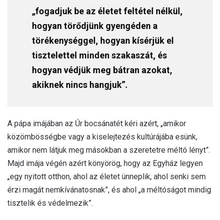
„fogadjuk be az életet feltétel nélkül,
hogyan törődjünk gyengéden a
törékenységgel, hogyan kísérjük el
tisztelettel minden szakaszát, és
hogyan védjük meg bátran azokat,
akiknek nincs hangjuk”.
A pápa imájában az Úr bocsánatét kéri azért, „amikor
közömbösségbe vagy a kiselejtezés kultúrájába esünk,
amikor nem látjuk meg másokban a szeretetre méltó lényt”.
Majd imája végén azért könyörög, hogy az Egyház legyen
„egy nyitott otthon, ahol az életet ünneplik, ahol senki sem
érzi magát nemkívánatosnak”, és ahol „a méltóságot mindig
tisztelik és védelmezik”.