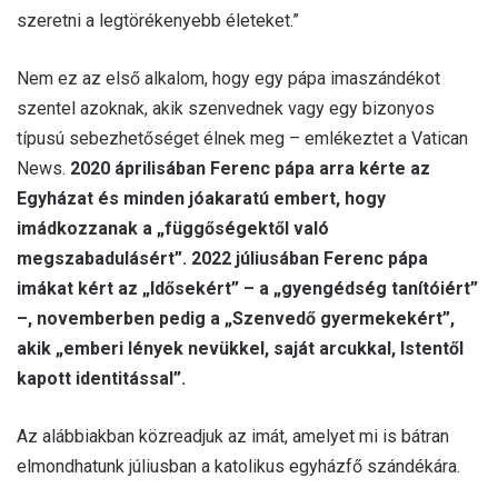
szeretni a legtörékenyebb életeket.”
Nem ez az első alkalom, hogy egy pápa imaszándékot
szentel azoknak, akik szenvednek vagy egy bizonyos
típusú sebezhetőséget élnek meg – emlékeztet a Vatican
News.
2020 áprilisában Ferenc pápa arra kérte az
Egyházat és minden jóakaratú embert, hogy
imádkozzanak a „függőségektől való
megszabadulásért”. 2022 júliusában Ferenc pápa
imákat kért az „Idősekért” – a „gyengédség tanítóiért”
–, novemberben pedig a „Szenvedő gyermekekért”,
akik „emberi lények nevükkel, saját arcukkal, Istentől
kapott identitással”.
Az alábbiakban közreadjuk az imát, amelyet mi is bátran
elmondhatunk júliusban a katolikus egyházfő szándékára.