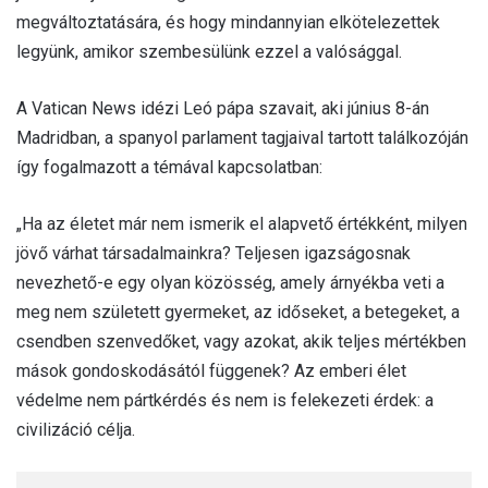
megváltoztatására, és hogy mindannyian elkötelezettek
legyünk, amikor szembesülünk ezzel a valósággal.
A Vatican News idézi Leó pápa szavait, aki június 8-án
Madridban, a spanyol parlament tagjaival tartott találkozóján
így fogalmazott a témával kapcsolatban:
„Ha az életet már nem ismerik el alapvető értékként, milyen
jövő várhat társadalmainkra? Teljesen igazságosnak
nevezhető-e egy olyan közösség, amely árnyékba veti a
meg nem született gyermeket, az időseket, a betegeket, a
csendben szenvedőket, vagy azokat, akik teljes mértékben
mások gondoskodásától függenek? Az emberi élet
védelme nem pártkérdés és nem is felekezeti érdek: a
civilizáció célja.