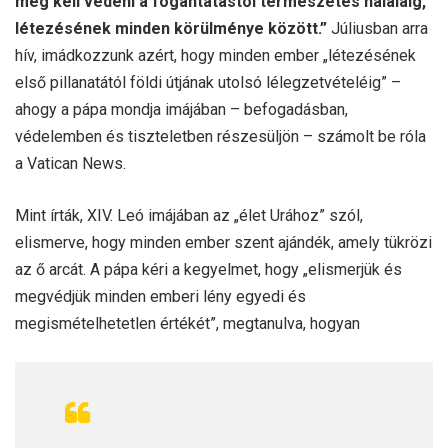
meg kell védeni a fogantatástól természetes haláláig,
létezésének minden körülménye között.”
Júliusban arra
hív, imádkozzunk azért, hogy minden ember „létezésének
első pillanatától földi útjának utolsó lélegzetvételéig” –
ahogy a pápa mondja imájában – befogadásban,
védelemben és tiszteletben részesüljön – számolt be róla
a Vatican News.
Mint írták, XIV. Leó imájában az „élet Urához” szól,
elismerve, hogy minden ember szent ajándék, amely tükrözi
az ő arcát. A pápa kéri a kegyelmet, hogy „elismerjük és
megvédjük minden emberi lény egyedi és
megismételhetetlen értékét”, megtanulva, hogyan