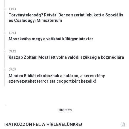
11:11
Törvénytelenség? Rétvári Bence szerint lebukott a Szociális
és Családügyi Minisztérium
10:14
Moszkvába megy a vatikáni külügyminiszter
09:12
Kaszab Zoltán: Most lett volna valódi szükség a közmédiára
07:07
Minden Bibliát elkoboznak a határon, a keresztény
szervezeteket terrorista csoportként kezelik!
.
Hirdetés
IRATKOZZON FEL A HÍRLEVELÜNKRE!