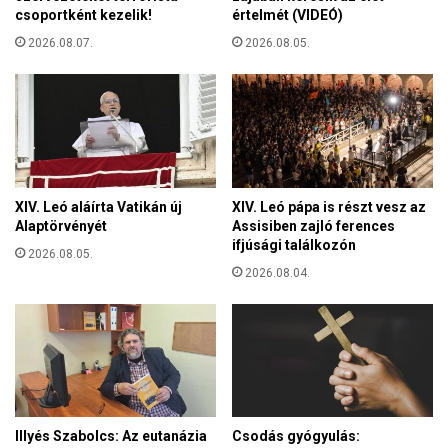
t
a
csoportként kezelik!
értelmét (VIDEÓ)
é
g
s
2026.08.07.
2026.08.05.
y
k
a
ö
r
z
t
e
u
l
r
e
i
b
s
XIV. Leó aláírta Vatikán új
XIV. Leó pápa is részt vesz az
b
t
Alaptörvényét
Assisiben zajló ferences
v
á
ifjúsági találkozón
i
2026.08.05.
k
2026.08.04.
s
s
z
z
I
i
s
c
t
í
e
l
n
i
h
a
Illyés Szabolcs: Az eutanázia
Csodás gyógyulás:
e