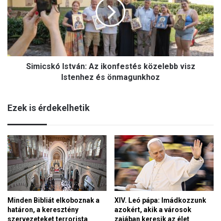
i
i
c
l
s
v
k
i
ó
d
I
e
Simicskó István: Az ikonfestés közelebb visz
s
ó
t
Istenhez és önmagunkhoz
k
v
k
á
e
Ezek is érdekelhetik
n
r
:
ü
A
l
z
t
i
e
k
k
o
e
n
l
f
ő
Minden Bibliát elkoboznak a
XIV. Leó pápa: Imádkozzunk
e
a
határon, a keresztény
azokért, akik a városok
s
m
szervezeteket terrorista
zajában keresik az élet