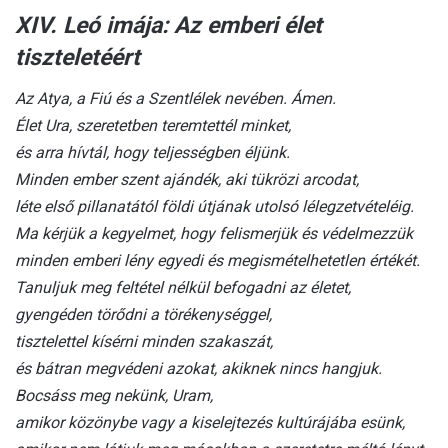
XIV. Leó imája: Az emberi élet
tiszteletéért
Az Atya, a Fiú és a Szentlélek nevében. Ámen.
Élet Ura, szeretetben teremtettél minket,
és arra hívtál, hogy teljességben éljünk.
Minden ember szent ajándék, aki tükrözi arcodat,
léte első pillanatától földi útjának utolsó lélegzetvételéig.
Ma kérjük a kegyelmet, hogy felismerjük és védelmezzük
minden emberi lény egyedi és megismételhetetlen értékét.
Tanuljuk meg feltétel nélkül befogadni az életet,
gyengéden törődni a törékenységgel,
tisztelettel kísérni minden szakaszát,
és bátran megvédeni azokat, akiknek nincs hangjuk.
Bocsáss meg nekünk, Uram,
amikor közönybe vagy a kiselejtezés kultúrájába esünk,