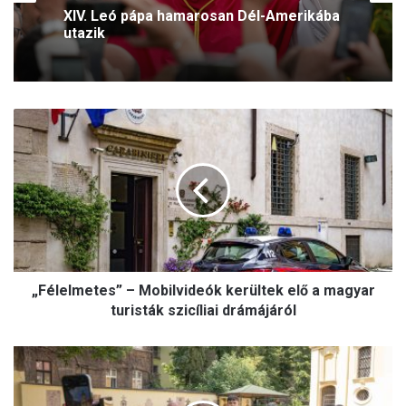
XIV. Leó pápa hamarosan Dél-Amerikába
utazik
„
F
é
l
e
l
m
e
t
„Félelmetes” – Mobilvideók kerültek elő a magyar
e
s
turisták szicíliai drámájáról
”
–
S
M
i
o
m
b