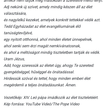
amikor nem látjuk meg másokban a szeretetre méltó lényt.
Adj nekünk új szívet, amely mindig készen áll az élet
választására,
és nagylelkű kezeket, amelyek konkrét tettekkel védik azt.
Tedd Egyházadat az élet evangéliumának élő
tanúságtevőjévé,
egy nyitott otthonná, ahol minden életet ünnepelnek,
ahol senki sem érzi magát nemkívánatosnak,
és ahol a méltóságot mindig tiszteletben tartják és védik.
Uram Jézus,
Add, hogy szeressük az életet úgy, ahogy Te szereted:
gyengédséggel, hűséggel és önátadással.
Hirdessük szóval és tettel, hogy minden emberi élet
megérdemli a teljes önátadásunkat. Ámen.
Vezetőkép: XIV. Leó pápa imádkozik az élet tiszteletéért.
Kép forrása: YouTube Videó/The Pope Video