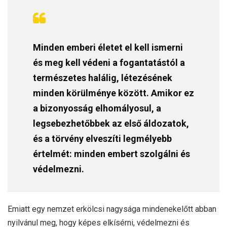
Minden emberi életet el kell ismerni
és meg kell védeni a fogantatástól a
természetes halálig, létezésének
minden körülménye között. Amikor ez
a bizonyosság elhomályosul, a
legsebezhetőbbek az első áldozatok,
és a törvény elveszíti legmélyebb
értelmét: minden embert szolgálni és
védelmezni.
Emiatt egy nemzet erkölcsi nagysága mindenekelőtt abban
nyilvánul meg, hogy képes elkísérni, védelmezni és