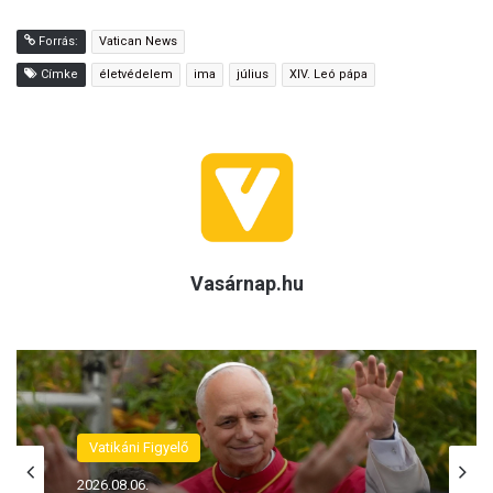
Forrás:
Vatican News
Címke
életvédelem
ima
július
XIV. Leó pápa
Vasárnap.hu
Vatikáni Figyelő
2026.08.06.