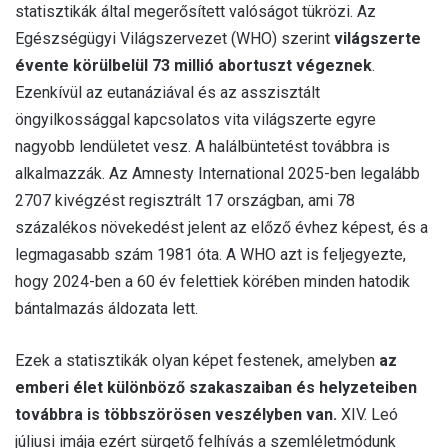
statisztikák által megerősített valóságot tükrözi. Az
Egészségügyi Világszervezet (WHO) szerint
világszerte
évente körülbelül 73 millió abortuszt végeznek
.
Ezenkívül az eutanáziával és az asszisztált
öngyilkossággal kapcsolatos vita világszerte egyre
nagyobb lendületet vesz. A halálbüntetést továbbra is
alkalmazzák. Az Amnesty International 2025-ben legalább
2707 kivégzést regisztrált 17 országban, ami 78
százalékos növekedést jelent az előző évhez képest, és a
legmagasabb szám 1981 óta. A WHO azt is feljegyezte,
hogy 2024-ben a 60 év felettiek körében minden hatodik
bántalmazás áldozata lett.
Ezek a statisztikák olyan képet festenek, amelyben
az
emberi élet különböző szakaszaiban és helyzeteiben
továbbra is többszörösen veszélyben van.
XIV. Leó
júliusi imája ezért sürgető felhívás a szemléletmódunk