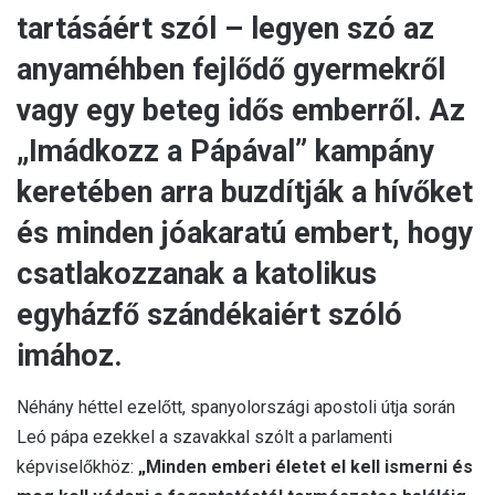
tartásáért szól – legyen szó az
anyaméhben fejlődő gyermekről
vagy egy beteg idős emberről. Az
„Imádkozz a Pápával” kampány
keretében arra buzdítják a hívőket
és minden jóakaratú embert, hogy
csatlakozzanak a katolikus
egyházfő szándékaiért szóló
imához.
Néhány héttel ezelőtt, spanyolországi apostoli útja során
Leó pápa ezekkel a szavakkal szólt a parlamenti
képviselőkhöz:
„Minden emberi életet el kell ismerni és