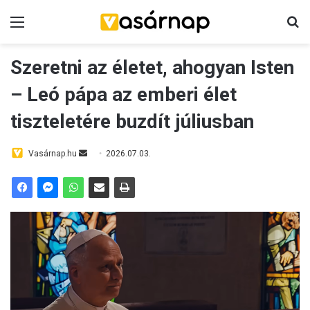
Menü
K
Szeretni az életet, ahogyan Isten
– Leó pápa az emberi élet
tiszteletére buzdít júliusban
Vasárnap.hu
S
2026.07.03.
e
n
d
a
n
e
m
a
i