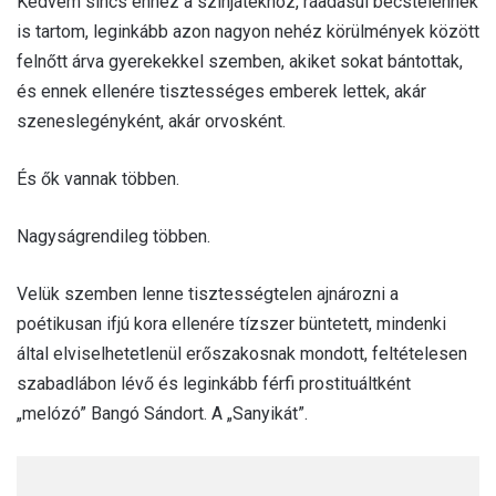
Kedvem sincs ehhez a színjátékhoz, ráadásul becstelennek
is tartom, leginkább azon nagyon nehéz körülmények között
felnőtt árva gyerekekkel szemben, akiket sokat bántottak,
és ennek ellenére tisztességes emberek lettek, akár
szeneslegényként, akár orvosként.
És ők vannak többen.
Nagyságrendileg többen.
Velük szemben lenne tisztességtelen ajnározni a
poétikusan ifjú kora ellenére tízszer büntetett, mindenki
által elviselhetetlenül erőszakosnak mondott, feltételesen
szabadlábon lévő és leginkább férfi prostituáltként
„melózó” Bangó Sándort. A „Sanyikát”.