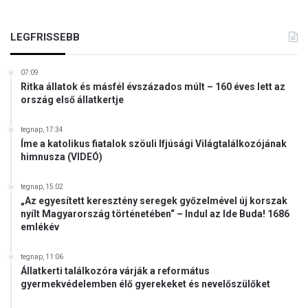
o
f
l
ő
i
LEGFRISSEBB
t
i
07:09
k
Ritka állatok és másfél évszázados múlt – 160 éves lett az
a
ország első állatkertje
i
e
tegnap, 17:34
r
Íme a katolikus fiatalok szöuli Ifjúsági Világtalálkozójának
ő
himnusza (VIDEÓ)
r
e
tegnap, 15:02
t
„Az egyesített keresztény seregek győzelmével új korszak
t
nyílt Magyarország történetében“ – Indul az Ide Buda! 1686
e
emlékév
g
é
tegnap, 11:06
s
Állatkerti találkozóra várják a református
e
gyermekvédelemben élő gyerekeket és nevelőszülőket
á