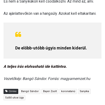
És nem a Sanyikákon kell csodálkozni. Az mind az, ami.
Az ajánlattevőkön van a hangsúly. Azokat kell eltakarítani.
De előbb-utóbb úgyis minden kiderül.
A teljes írás elolvasható ide kattintva.
Vezetőkép: Bangó Sándor. Forrás: magyarnemzet.hu
Címke
Bangó Sándor
Bayer Zsolt
koronatanú
Sanyika
Szőlő utcai ügy