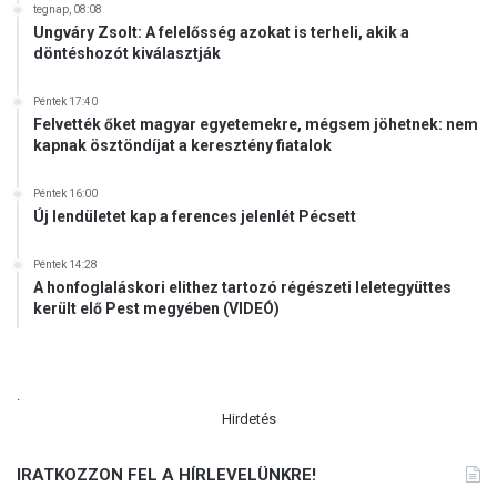
l
tegnap, 08:08
l
Ungváry Zsolt: A felelősség azokat is terheli, akik a
döntéshozót kiválasztják
Péntek 17:40
Felvették őket magyar egyetemekre, mégsem jöhetnek: nem
kapnak ösztöndíjat a keresztény fiatalok
Péntek 16:00
Új lendületet kap a ferences jelenlét Pécsett
Péntek 14:28
A honfoglaláskori elithez tartozó régészeti leletegyüttes
került elő Pest megyében (VIDEÓ)
.
Hirdetés
IRATKOZZON FEL A HÍRLEVELÜNKRE!