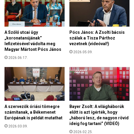
r
ö
g
g
y
ö
a
t
l
t
A Szőlő utcai ügy
Pócs János: A Zsolti bácsis
t
e
„koronatanújának”
szálak a Tisza Párthoz
S
g
lefizetésével vádolta meg
vezetnek (videóval!)
u
Magyar Mártont Pócs János
y
2026.05.09.
l
h
2026.06.17.
y
e
o
l
k
y
T
b
a
e
m
n
á
t
s
ö
A szervezők óriási tömegre
Bayer Zsolt: A világháborúk
á
r
számítanak, a Békemenet
előtt is azt ígérték, hogy
l
Európának is példát mutathat
„háború lesz, de nagyon rövid
p
l
ideig fog tartani” (VIDEÓ)
e
2026.03.09.
a
p
2026.02.25.
m