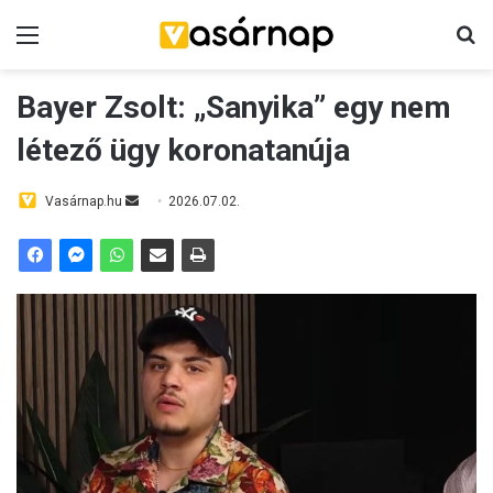
Menü
K
Bayer Zsolt: „Sanyika” egy nem
létező ügy koronatanúja
Vasárnap.hu
S
2026.07.02.
e
n
d
a
n
e
m
a
i
l