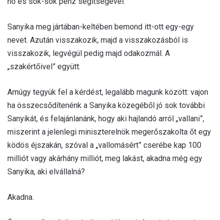
no és sok-sok pénz segítségével.
Sanyika meg jártában-keltében bemond itt-ott egy-egy
nevet. Azután visszakozik, majd a visszakozásból is
visszakozik, legvégül pedig majd odakozmál. A
„szakértőivel” együtt.
Amúgy tegyük fel a kérdést, legalább magunk között: vajon
ha összecsődítenénk a Sanyika közegéből jó sok további
Sanyikát, és felajánlanánk, hogy aki hajlandó arról „vallani”,
miszerint a jelenlegi miniszterelnök megerőszakolta őt egy
ködös éjszakán, szóval a „vallomásért” cserébe kap 100
milliót vagy akárhány milliót, meg lakást, akadna még egy
Sanyika, aki elvállalná?
Akadna.