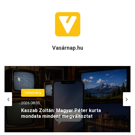
Vasárnap.hu
Vélemény
2026.08.04.
Kaszab Zoltán: Egy valódi katasztrófa
napjait éljük