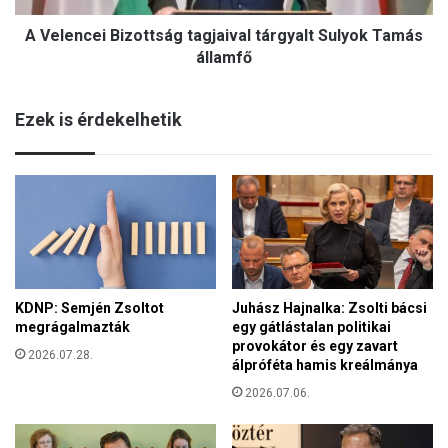
n
i
t
A Velencei Bizottság tagjaival tárgyalt Sulyok Tamás
B
a
i
államfő
"
z
t
o
a
Ezek is érdekelhetik
t
k
t
a
s
r
á
é
g
k
t
o
a
s
g
s
j
á
KDNP: Semjén Zsoltot
Juhász Hajnalka: Zsolti bácsi
a
g
megrágalmazták
egy gátlástalan politikai
i
i
provokátor és egy zavart
v
2026.07.28.
l
álpróféta hamis kreálmánya
a
á
l
2026.07.06.
z
t
"
á
m