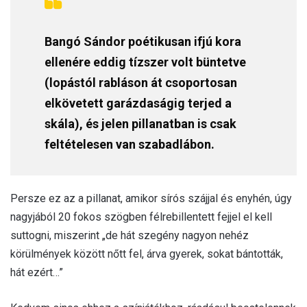
Bangó Sándor poétikusan ifjú kora
ellenére eddig tízszer volt büntetve
(lopástól rabláson át csoportosan
elkövetett garázdaságig terjed a
skála), és jelen pillanatban is csak
feltételesen van szabadlábon.
Persze ez az a pillanat, amikor sírós szájjal és enyhén, úgy
nagyjából 20 fokos szögben félrebillentett fejjel el kell
suttogni, miszerint „de hát szegény nagyon nehéz
körülmények között nőtt fel, árva gyerek, sokat bántották,
hát ezért…”