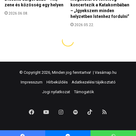
© Copyright 2026, Minden jog fenntartva! |
Vasárnap.hu
Impresszum
Hírbeküldés
Adatkezelési tájékoztató
Jogi nyilatkozat
Támogatók
Facebook
YouTube
Instagram
Spotify
TikTok
RSS