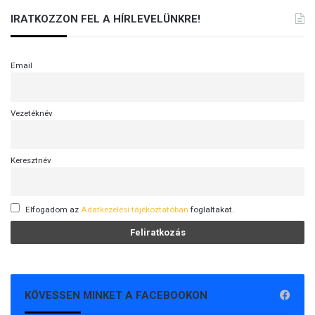
l
IRATKOZZON FEL A HÍRLEVELÜNKRE!
Email
Vezetéknév
Keresztnév
Elfogadom az
Adatkezelési tájékoztatóban
foglaltakat.
KÖVESSEN MINKET A FACEBOOKON