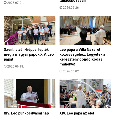
tanácskozásán
z
2026.07.01.
e
e
2026.06.26.
g
t
a
á
l
l
a
l
k
t
u
e
l
l
t
Szent István-képpel lepték
Leó pápa a Villa Nazareth
ő
a
meg a magyar papok XIV. Leó
közösségéhez: Legyetek a
B
K
pápát
keresztény gondolkodás
r
a
műhelye!
ü
2026.06.18.
t
2026.06.02.
s
o
s
l
z
i
e
k
l
u
b
s
e
K
n
a
XIV. Leó pünkösdvasárnap
XIV. Leó pápa az élet
,