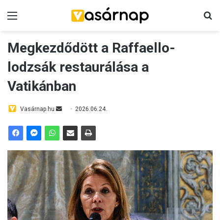
Menü
K
Megkezdődött a Raffaello-
lodzsák restaurálása a
Vatikánban
Vasárnap.hu
S
2026.06.24.
e
n
d
a
n
e
m
a
i