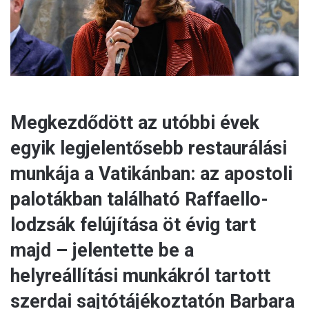
l
Megkezdődött az utóbbi évek
egyik legjelentősebb restaurálási
munkája a Vatikánban: az apostoli
palotákban található Raffaello-
lodzsák felújítása öt évig tart
majd – jelentette be a
helyreállítási munkákról tartott
szerdai sajtótájékoztatón Barbara