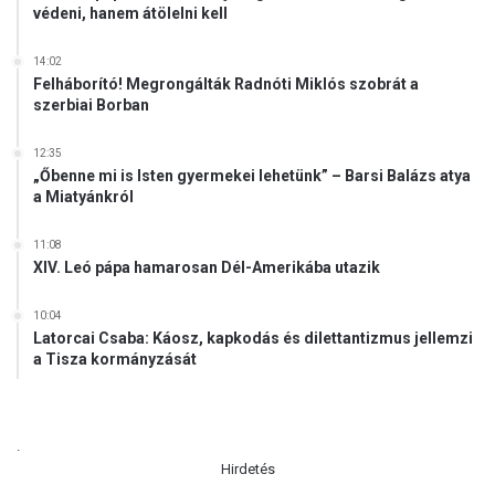
védeni, hanem átölelni kell
i
b
k
14:02
Felháborító! Megrongálták Radnóti Miklós szobrát a
é
szerbiai Borban
p
v
i
12:35
„Őbenne mi is Isten gyermekei lehetünk” – Barsi Balázs atya
s
a Miatyánkról
e
l
ő
11:08
XIV. Leó pápa hamarosan Dél-Amerikába utazik
k
k
e
10:04
Latorcai Csaba: Káosz, kapkodás és dilettantizmus jellemzi
l
a Tisza kormányzását
t
á
r
g
.
y
Hirdetés
a