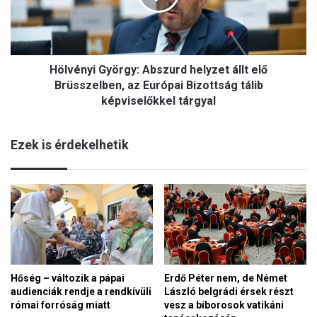
n
n
d
y
e
i
n
G
e
Hölvényi György: Abszurd helyzet állt elő
y
m
ö
Brüsszelben, az Európai Bizottság tálib
b
r
képviselőkkel tárgyal
e
g
r
y
i
Ezek is érdekelhetik
:
é
A
l
b
e
s
t
z
é
u
r
r
t
d
é
h
k
e
Hőség – változik a pápai
Erdő Péter nem, de Német
”
audienciák rendje a rendkívüli
László belgrádi érsek részt
l
-
római forróság miatt
vesz a bíborosok vatikáni
y
m