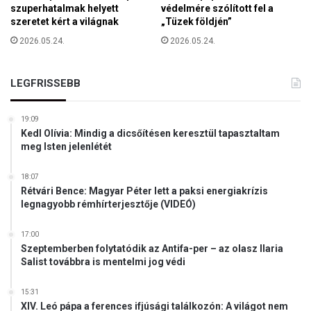
r
szuperhatalmak helyett
védelmére szólított fel a
a
szeretet kért a világnak
„Tüzek földjén”
i
z
t
2026.05.24.
2026.05.24.
E
á
u
s
r
z
LEGFRISSEBB
ó
m
p
e
a
19:09
n
i
Kedl Olívia: Mindig a dicsőítésen keresztül tapasztaltam
t
B
meg Isten jelenlétét
ő
i
s
z
18:07
z
o
Rétvári Bence: Magyar Péter lett a paksi energiakrízis
o
t
legnagyobb rémhírterjesztője (VIDEÓ)
l
t
g
s
17:00
á
á
Szeptemberben folytatódik az Antifa-per – az olasz Ilaria
l
Salist továbbra is mentelmi jog védi
g
a
t
t
á
15:31
a
l
XIV. Leó pápa a ferences ifjúsági találkozón: A világot nem