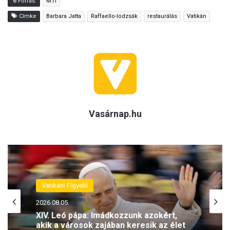
Forrás:
MTI
Címke
Barbara Jatta
Raffaello-lodzsák
restaurálás
Vatikán
Vasárnap.hu
Vatikáni Figyelő
Vatikáni Figyelő
2026.08.05.
2026.08.05.