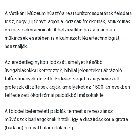
A Vatikáni Múzeum húszfős restaurátorcsapatának feladata
lesz, hogy „új fényt” adjon a lodzsák freskóinak, stukkóinak
és más dekorációinak. A helyreállításhoz a már más
műkincsek esetében is alkalmazott lézertechnológiát
használják.
Az eredetileg nyitott lodzsát, amelyet később
üvegablakokkal kereteztek, bibliai jeleneteket ábrázoló
falfestmények díszítik. Érdekességét az úgynevezett
groteszk díszítések adják, amelyeket az 1500-as években
felfedezett ókori római palotákból másoltak le.
A földdel betemetett paloták termeit a reneszánsz
művészek barlangoknak hitték, így a díszítéseket a grotta
(barlang) szóval határozták meg.