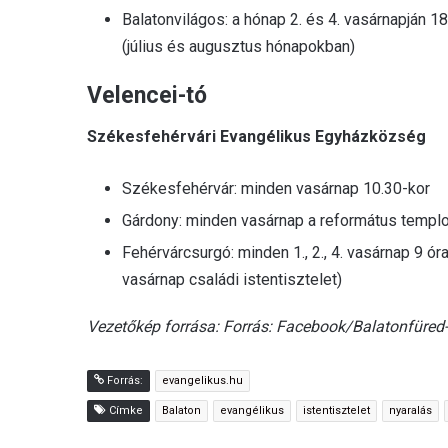
Balatonvilágos: a hónap 2. és 4. vasárnapján 1
(július és augusztus hónapokban)
Velencei-​tó
Székesfehérvári Evangélikus Egyházközség
Székesfehérvár: minden vasárnap 10.30-kor
Gárdony: minden vasárnap a református templ
Fehérvárcsurgó: minden 1., 2., 4. vasárnap 9 ó
vasárnap családi istentisztelet)
Vezetőkép forrása: Forrás: Facebook/Balatonfüred
Forrás:
evangelikus.hu
Címke
Balaton
evangélikus
istentisztelet
nyaralás