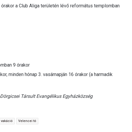
8 órakor a Club Aliga területén lévő református templomban
omban 9 órakor
rakor, minden hónap 3. vasárnapján 16 órakor (a harmadik
-Dörgicsei Társult Evangélikus Egyházközség
vakáció
Velencei tó