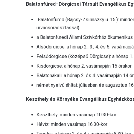
Balatonfüred–Dörgicsei Társult Evangélikus E
Balatonfüred (Bajcsy-​Zsilinszky u. 15.): minde
úrvacsoraosztással)
a Balatonfüredi Állami Szívkórház ökumenikus 
Alsódörgicse: a hónap 2., 3., 4. és 5. vasárnapj
Felsődörgicse (középső Dörgicse): a hónap 1.
Kisdörgicse: a hónap 2. vasárnapján 15 órakor
Balatonakali: a hónap 2. és 4. vasárnapján 14 ó
német nyelvű áhítat: júliusban és augusztus 16
Keszthely és Környéke Evangélikus Egyházköz
Keszthely: minden vasárnap 10.30-kor
Hévíz: minden vasárnap 16.30-kor
Tapolca: a hónap 2. és 4. vasárnapján 8.30-kor