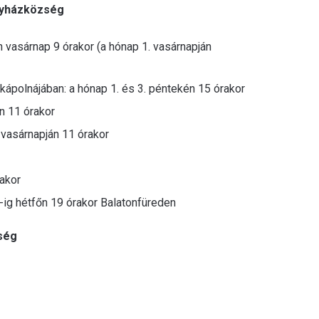
gyházközség
n vasárnap 9 órakor (a hónap 1. vasárnapján
kápolnájában: a hónap 1. és 3. péntekén 15 órakor
án 11 órakor
 vasárnapján 11 órakor
rakor
-ig hétfőn 19 órakor Balatonfüreden
ség