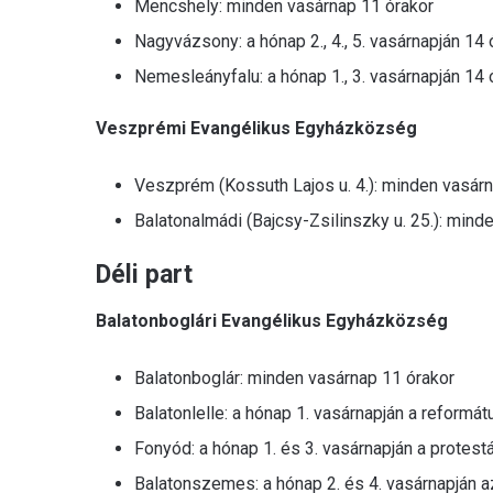
Mencshely: minden vasárnap 11 órakor
Nagyvázsony: a hónap 2., 4., 5. vasárnapján 14 
Nemesleányfalu: a hónap 1., 3. vasárnapján 14 
Veszprémi Evangélikus Egyházközség
Veszprém (Kossuth Lajos u. 4.): minden vasár
Balatonalmádi (Bajcsy-​Zsilinszky u. 25.): min
Déli part
Balatonboglári Evangélikus Egyházközség
Balatonboglár: minden vasárnap 11 órakor
Balatonlelle: a hónap 1. vasárnapján a reformá
Fonyód: a hónap 1. és 3. vasárnapján a protes
Balatonszemes: a hónap 2. és 4. vasárnapján 