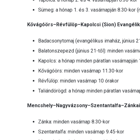
Sümeg: a hónap 1. és 3. vasárnapján 8.30-kor (
Kővágóörs–Révfülöp–Kapolcsi (Sion) Evangéli
Badacsonytomaj (evangélikus imaház, június 21
Balatonszepezd (június 21-től): minden vasárn
Kapolcs: a hónap minden páratlan vasárnapján 
Kővágóörs: minden vasárnap 11.30-kor
Révfülöp: minden vasárnap 10 órakor
Taliándörögd: a hónap minden páratlan vasárna
Mencshely–Nagyvázsony–Szentantalfa–Zánkai 
Zánka: minden vasárnap 8.30-kor
Szentantalfa: minden vasárnap 9.45-kor