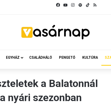
Facebook
YouTube
Instagram
Spotify
TikTok
RSS
EGYHÁZ
CSALÁDHÁLÓ
PENGETŐ
KULTÚRA
SZ
szteletek a Balatonnál
 a nyári szezonban