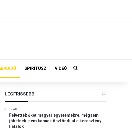
Keresés:
ABADIDŐ
SPIRITUSZ
VIDEÓ
LEGFRISSEBB
17:40
Felvették őket magyar egyetemekre, mégsem
jöhetnek: nem kapnak ösztöndíjat a keresztény
fiatalok