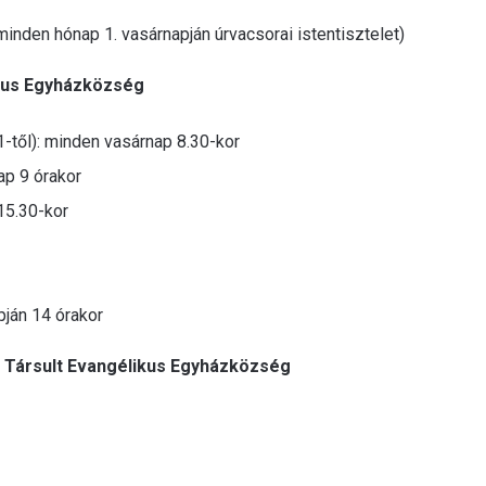
minden hónap 1. vasárnapján úrvacsorai istentisztelet)
kus Egyházközség
-től): minden vasárnap 8.30-kor
ap 9 órakor
15.30-kor
pján 14 órakor
Társult Evangélikus Egyházközség