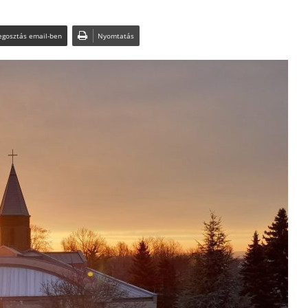
gosztás email-ben
Nyomtatás