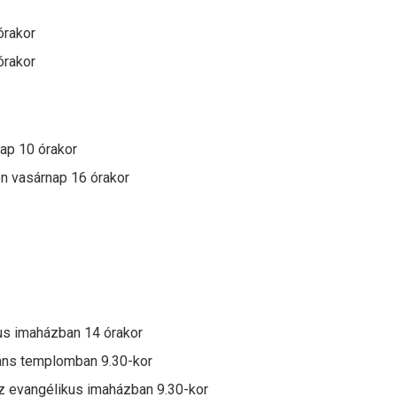
órakor
órakor
nap 10 órakor
den vasárnap 16 órakor
tus imaházban 14 órakor
táns templomban 9.30-kor
az evangélikus imaházban 9.30-kor