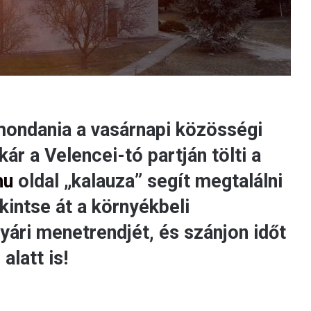
emondania a vasárnapi közösségi
kár a Velencei-tó partján tölti a
hu
oldal „kalauza” segít megtalálni
kintse át a környékbeli
nyári menetrendjét, és szánjon időt
alatt is!