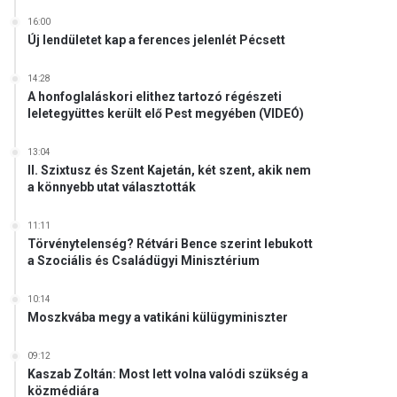
16:00
Új lendületet kap a ferences jelenlét Pécsett
14:28
A honfoglaláskori elithez tartozó régészeti
leletegyüttes került elő Pest megyében (VIDEÓ)
13:04
II. Szixtusz és Szent Kajetán, két szent, akik nem
a könnyebb utat választották
11:11
Törvénytelenség? Rétvári Bence szerint lebukott
a Szociális és Családügyi Minisztérium
10:14
Moszkvába megy a vatikáni külügyminiszter
09:12
Kaszab Zoltán: Most lett volna valódi szükség a
közmédiára